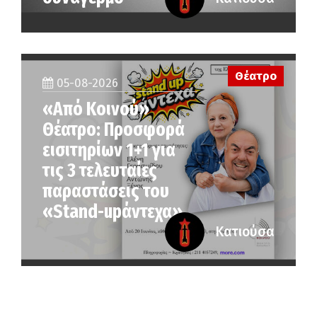
Θέατρο
05-08-2026
«Από Κοινού»
Θέατρο: Προσφορά
εισιτηρίων 1+1 για
τις 3 τελευταίες
παραστάσεις του
«Stand-upάντεχα»
Κατιούσα