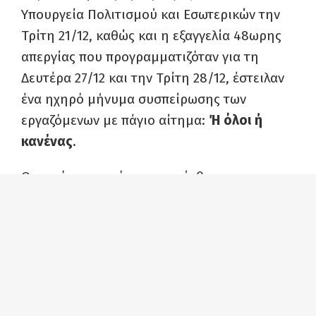
Υπουργεία Πολιτισμού και Εσωτερικών την
Τρίτη 21/12, καθώς και η εξαγγελία 48ωρης
απεργίας που προγραμματιζόταν για τη
Δευτέρα 27/12 και την Τρίτη 28/12, έστειλαν
ένα ηχηρό μήνυμα συσπείρωσης των
εργαζόμενων με πάγιο αίτημα:
Ή όλοι ή
κανένας
.
Ο κοινός μας στόχος επετεύχθη και η
απεργία αναστέλλεται. Ωστόσο, το Σωματείο
Εργαζομένων της Ελληνικό Φεστιβάλ ΑΕ δεν
εφησυχάζει αφού υπάρχει ακόμα πολλή
δουλειά που πρέπει να γίνει. Η αναστολή της
αιφνίδιας και αναιτιολόγητης απόφασης
περί ανανέωσης μερικών μόνο συμβάσεων