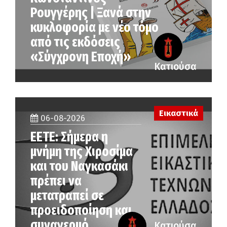
Ρουγγέρης | Ξανά στην
κυκλοφορία με νέο τόμο
από τις εκδόσεις
«Σύγχρονη Εποχή»
Κατιούσα
Εικαστικά
06-08-2026
ΕΕΤΕ: Σήμερα η
μνήμη της Χιροσίμα
και του Ναγκασάκι
πρέπει να
μετατραπεί σε
προειδοποίηση και
συναγερμό
Κατιούσα