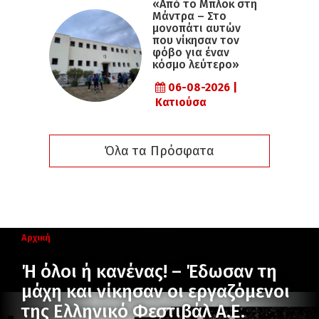
«Από το Μπλοκ στη
Μάντρα – Στο
μονοπάτι αυτών
που νίκησαν τον
φόβο για έναν
κόσμο λεύτερο»
06-08-2026 |
Κατιούσα
Όλα τα Πρόσφατα
Αρχική
Ή όλοι ή κανένας! – Έδωσαν τη
μάχη και νίκησαν οι εργαζόμενοι
της Ελληνικό Φεστιβάλ Α.Ε.