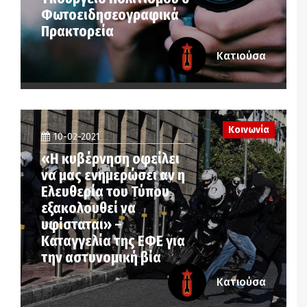
Φωτοειδησεογραφικά
Πρακτορεία
Κατιούσα
Κοινωνία
10-02-2021
«Η κυβέρνηση οφείλει
να μας ενημερώσει αν η
Ελευθερία του Τύπου
εξακολουθεί να
υφίσταται» –
Καταγγελία της ΕΦΕ για
την αστυνομική βία
Κατιούσα