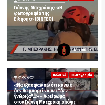
02-03-2024
Γιάννης Μπεχράκης: «Η
φωτογραφία της
Είδησης» (ΒΙΝΤΕΟ)
Κατιούσα
Πολιτικά
Φωτογραφία
01-03-2024
«Να εξασφαλίσω ότι κανείς
δεν θα μπορεί να πει “δεν
γνώριζα”…» – Αφιέρωμα
στον Γιάννη Μπεχράκη απόψε