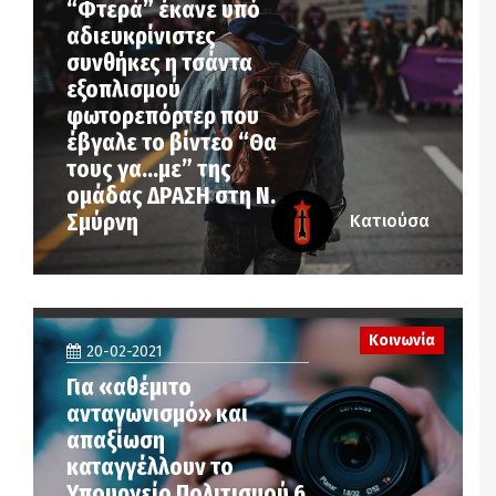
“Φτερά” έκανε υπό
αδιευκρίνιστες
συνθήκες η τσάντα
εξοπλισμού
φωτορεπόρτερ που
έβγαλε το βίντεο “Θα
τους γα…με” της
ομάδας ΔΡΑΣΗ στη Ν.
Σμύρνη
Κατιούσα
Κοινωνία
20-02-2021
Για «αθέμιτο
ανταγωνισμό» και
απαξίωση
καταγγέλλουν το
Υπουργείο Πολιτισμού 6