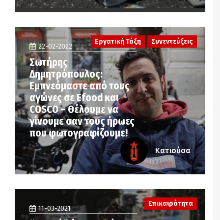
Εργατική Τάξη
Συνεντεύξεις
22-02-2022
Σωτήρης
Δημητρόπουλος:
Εμπνεόμαστε από τους
αγώνες σε Efood και
COSCO – Θέλουμε να
γίνουμε σαν τους ήρωες
που φωτογραφίζουμε!
Κατιούσα
Επικαιρότητα
11-03-2021