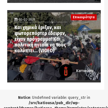
Επικαιρότητα
10-02-2021
Και χημικά έριξαν, και
φωτορεπόρτερ έδειραν,
είχαν πρόγραμμα! Και
πολιτική ηγεσία να τους
καλύπτει… (VIDEO)
Κατιούσα
Notice
: Undefined variable: query_str in
/srv/katiousa/pub_dir/wp-