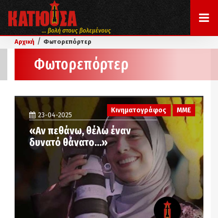
... βολή στους βολεμένους
/
Αρχική
Φωτορεπόρτερ
Φωτορεπόρτερ
Κινηματογράφος
ΜΜΕ
23-04-2025
«Αν πεθάνω, θέλω έναν
δυνατό θάνατο…»