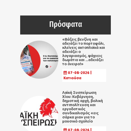
Πρόσφατα
«Βάζεις βενζίνη και
αδειάζει το πορτοφόλι,
κλείνεις ακτοπλοϊκά και
αδειάζει ο
λογαριασμός, ψάχνεις
δωμάτιο και …αδειάζει
το όνειρο!»
07-08-2026 |
Κατιούσα
Λαϊκή Συσπείρωση
Χίου: Κυβέρνηση,
δημοτική αρχή, βολική
αντιπολίτευση και
εργοδοτικός
συνδικαλισμός «εις
σάρκα μια» για το
μουσικό σχολείο
07-08-2026 |