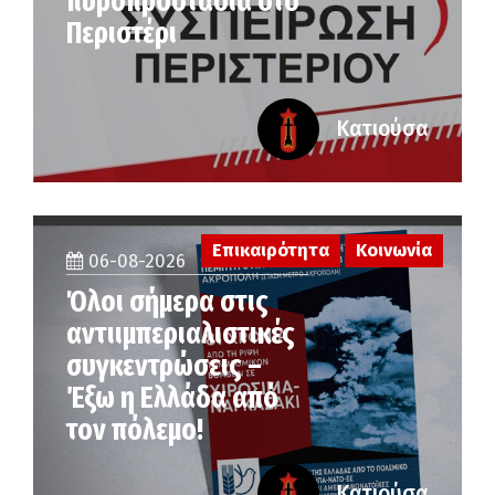
πυροπροστασία στο
Περιστέρι
Κατιούσα
Επικαιρότητα
Κοινωνία
06-08-2026
Όλοι σήμερα στις
αντιιμπεριαλιστικές
συγκεντρώσεις –
Έξω η Ελλάδα από
τον πόλεμο!
Κατιούσα