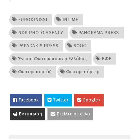
EUROKINISSI
INTIME
NDP PHOTO AGENCY
PANORAMA PRESS
PAPADAKIS PRESS
SOOC
Ένωση Φωτορεπόρτερ Ελλάδας
ΕΦΕ
Φωτορεπορτάζ
Φωτορεπόρτερ
Facebook
Twitter
Google+
Εκτύπωση
Στείλτε σε φίλο