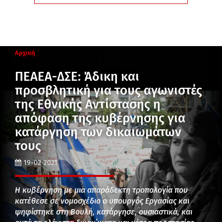
Αρχική
ΠΕΑΕΑ-ΔΣΕ: Άδικη και
προσβλητική για τους αγωνιστές
της Εθνικής Αντίστασης η
απόφαση της κυβέρνησης για
κατάργηση των δικαιωμάτων
τους
19-02-2021
Η κυβέρνηση με μια απαράδεκτη τροπολογία που
κατέθεσε σε νομοσχέδιο ο υπουργός Εργασίας και
ψηφίστηκε στη Βουλή, κατάργησε, ουσιαστικά, και