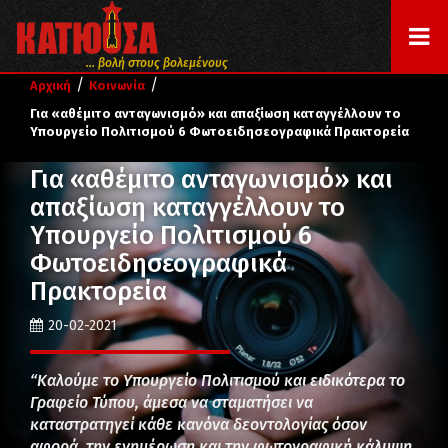
... βολή στους βολεμένους
/
/
Αρχική
Κοινωνία
Για «αθέμιτο ανταγωνισμό» και απαξίωση καταγγέλλουν το
Υπουργείο Πολιτισμού 6 Φωτοειδησεογραφικά Πρακτορεία
Για «αθέμιτο ανταγωνισμό» και
απαξίωση καταγγέλλουν το
Υπουργείο Πολιτισμού 6
Φωτοειδησεογραφικά
Πρακτορεία
20-02-2021
“Καλούμε το Υπουργείο Πολιτισμού και ειδικότερα το
Γραφείο Τύπου, άμεσα να σταματήσει να
καταστρατηγεί κάθε κανόνα δεοντολογίας όσον
αφορά την ενημέρωση και την φωτογραφική κάλυψη