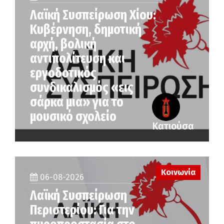
Λαϊκή Συσπείρωση Χίου:
Κυβέρνηση, δημοτική
αρχή, βολική
αντιπολίτευση και
εργοδοτικός
συνδικαλισμός «εις
σάρκα μια» για το
μουσικό σχολείο
Κατιούσα
Κοινωνία
06-08-2026
Λαϊκή Συσπείρωση
Περιστερίου: Για την