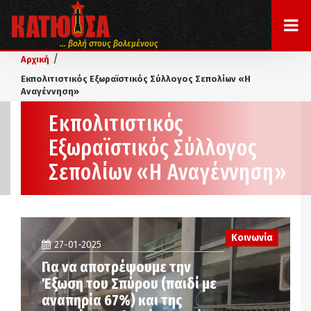
... βολή στους βολεμένους
/
Αρχική
Εκπολιτιστικός Εξωραϊστικός Σύλλογος Σεπολίων «Η
Αναγέννηση»
Εκπολιτιστικός
Εξωραϊστικός Σύλλογος
Σεπολίων «Η Αναγέννηση»
Κοινωνία
27-01-2025
Για να αποτρέψουμε την
Έξωση του Σπύρου (παιδί με
αναπηρία 67%) και της