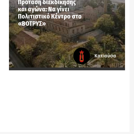
Πρόταση διεκδίκησης
και αγώνα: Να γίνει
Πολιτιστικό Κέντρο στο
«ΒΟΤΡΥΣ»
Κατιούσα
Notice
: Undefined offset: 8 in
/srv/katiousa/pub_dir/wp-includes/class-wp-
query.php
on line
3403
Notice
: Undefined offset: 9 in
/srv/katiousa/pub_dir/wp-includes/class-wp-
query.php
on line
3403