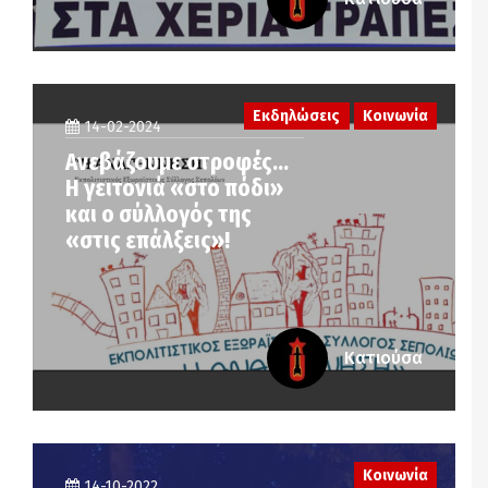
Εκδηλώσεις
Κοινωνία
14-02-2024
Ανεβάζουμε στροφές…
Η γειτονιά «στο πόδι»
και ο σύλλογός της
«στις επάλξεις»!
Κατιούσα
Κοινωνία
14-10-2022