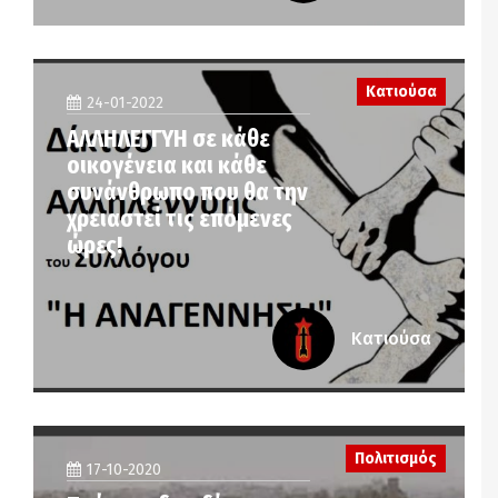
Κατιούσα
24-01-2022
ΑΛΛΗΛΕΓΓΥΗ σε κάθε
οικογένεια και κάθε
συνάνθρωπο που θα την
χρειαστεί τις επόμενες
ώρες!
Κατιούσα
Πολιτισμός
17-10-2020