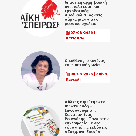
δημοτική αρχή, βολική
αντιπολίτευση και
εργοδοτικός
συνδικαλισμός «εις
σάρκα μια» για το
μουσικό σχολείο
07-08-2026 |
Κατιούσα
Ο καθένας, ο κανένας
και η οπτική γωνία
06-08-2026 | Λιάνα
Κανέλλη
«Άλκης ο ψεύτης» του
Φώντα Λάδη –
Εικονογράφηση:
Κωνσταντίνος
Ρουγγέρης | Ξανά στην
κυκλοφορία με νέο
τόμο από τις εκδόσεις
«Σύγχρονη Εποχή»