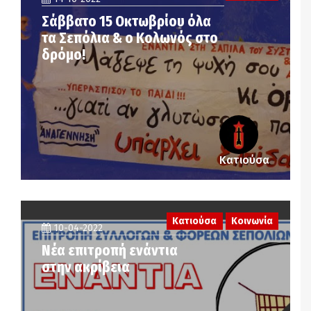
Σάββατο 15 Οκτωβρίου όλα
τα Σεπόλια & ο Κολωνός στο
δρόμο!
Κατιούσα
Κατιούσα
Κοινωνία
10-04-2022
Νέα επιτροπή ενάντια
στην ακρίβεια