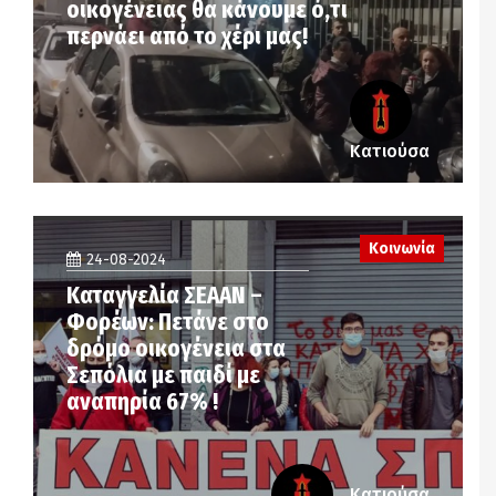
οικογένειας θα κάνουμε ό,τι
περνάει από το χέρι μας!
Κατιούσα
Κοινωνία
24-08-2024
Καταγγελία ΣΕΑΑΝ –
Φορέων: Πετάνε στο
δρόμο οικογένεια στα
Σεπόλια με παιδί με
αναπηρία 67% !
Κατιούσα