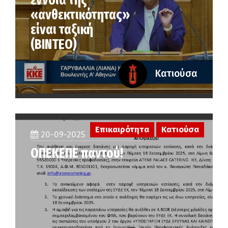
έννοια της
«ανθεκτικότητας»
είναι ταξική
(ΒΙΝΤΕΟ)
Κατιούσα
Επικαιρότητα
Κατιούσα
20-09-2025
ΟΠΕΚΕΠΕ παντού!