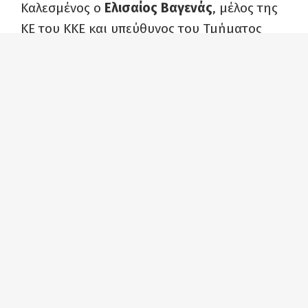
Καλεσμένος ο
Ελισαίος Βαγενάς
, μέλος της
ΚΕ του ΚΚΕ και υπεύθυνος του Τμήματος
Διεθνών Σχέσεων της ΚΕ. Μέσω skype
παρεμβαίνει ο
Αϊνούρ Κουρμάνοφ
,
συμπρόεδρος του Σοσιαλιστικού Κινήματος
Καζακστάν, ο οποίος μεταφέρει λεπτό προς
λεπτό τα γεγονότα της εξέγερσης, πώς τα
βίωσε ο λαός και η νέα γενιά του Καζακστάν
κ.λπ.
Το επεισόδιο θα είναι διαθέσιμο από
τις 8
μ.μ., στο κανάλι της ΚΝΕ στο YouTube
,
καθώς και σε όλες τις ψηφιακές πλατφόρμες
(Spotify, Google podcasts κ.λπ.).