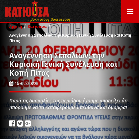
... βολή στους βολεμένους
/
/
Αρχική
Κατιούσα
Αναγέννηση Σεπολίων: την Κυριακή Γενική Συνέλευση και Κοπή
Πίτας
Αναγέννηση Σεπολίων: την
Κυριακή Γενική Συνέλευση και
Κοπή Πίτας
16-02-2022
Παρά τις δυσκολίες της περιόδου έχουμε αποδείξει ότι
μπορούμε να τα καταφέρουμε υπεύθυνα και όμορφα!