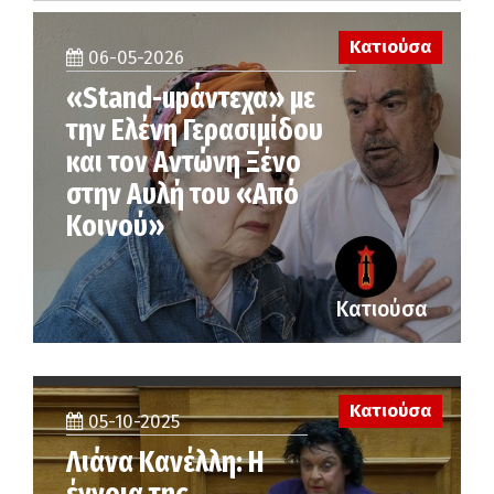
Κατιούσα
06-05-2026
«Stand-upάντεχα» με
την Ελένη Γερασιμίδου
και τον Αντώνη Ξένο
στην Αυλή του «Από
Κοινού»
Κατιούσα
Κατιούσα
05-10-2025
Λιάνα Κανέλλη: Η