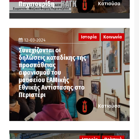
Παχατουρίδη
Κατιούσα
Ιστορία
Κοινωνία
12-03-2024
Συνεχίζονται οι
δηλώσεις καταδίκης της
προσπάθειας
αφανισμού του
μουσείου ΕΑΜικής
Εθνικής Αντίστασης στο
Περιστέρι
Κατιούσα