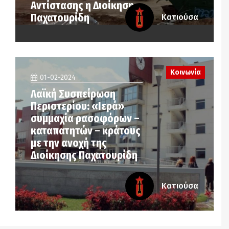
Αντίστασης η Διοίκηση
Παχατουρίδη
Κατιούσα
Κοινωνία
01-02-2024
Λαϊκή Συσπείρωση
Περιστερίου: «Ιερά»
συμμαχία ρασοφόρων –
καταπατητών – κράτους
με την ανοχή της
Διοίκησης Παχατουρίδη
Κατιούσα