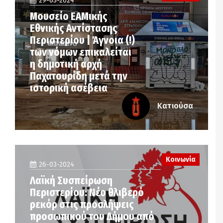
29-03-2024
Μουσείο ΕΑΜικής
Εθνικής Αντίστασης
Περιστερίου | Άγνοια (!)
των νόμων επικαλείται
η δημοτική αρχή
Παχατουρίδη μετά την
ιστορική ασέβεια
Κατιούσα
Κοινωνία
26-03-2024
Λαϊκή Συσπείρωση
Περιστερίου: Νέο θλιβερό
ρεκόρ στις προσλήψεις
προσωπικού του Δήμου από