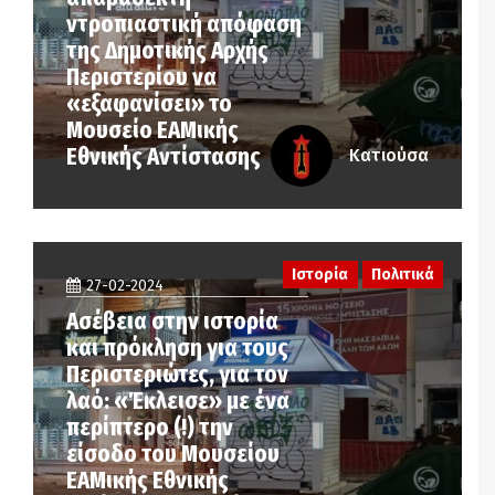
ντροπιαστική απόφαση
της Δημοτικής Αρχής
Περιστερίου να
«εξαφανίσει» το
Μουσείο ΕΑΜικής
Εθνικής Αντίστασης
Κατιούσα
Ιστορία
Πολιτικά
27-02-2024
Ασέβεια στην ιστορία
και πρόκληση για τους
Περιστεριώτες, για τον
λαό: «Έκλεισε» με ένα
περίπτερο (!) την
είσοδο του Μουσείου
ΕΑΜικής Εθνικής