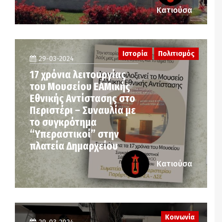
Κατιούσα
Ιστορία
Πολιτισμός
29-03-2024
17 χρόνια λειτουργίας
του Μουσείου ΕΑΜικής
Εθνικής Αντίστασης στο
Περιστέρι – Συναυλία με
το συγκρότημα
“Υπεραστικοί” στην
πλατεία Δημαρχείου
Κατιούσα
Κοινωνία