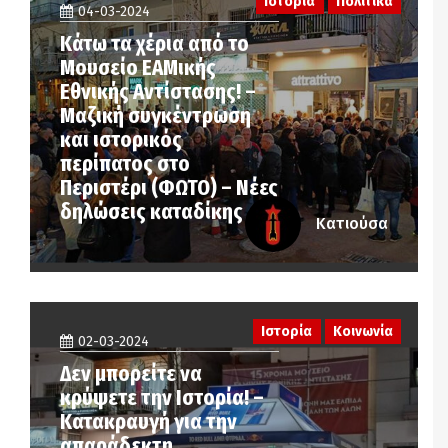
Ιστορία
Πολιτικά
04-03-2024
Κάτω τα χέρια από το
Μουσείο ΕΑΜικής
Εθνικής Αντίστασης! –
Μαζική συγκέντρωση
και ιστορικός
περίπατος στο
Περιστέρι (ΦΩΤΟ) – Νέες
δηλώσεις καταδίκης
Κατιούσα
Ιστορία
Κοινωνία
02-03-2024
Δεν μπορείτε να
κρύψετε την Ιστορία! –
Κατακραυγή για την
απαράδεκτη