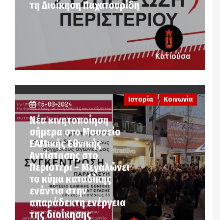
τη Διοίκηση Παχατουρίδη
Κατιούσα
Ιστορία
Κοινωνία
15-03-2024
Νέα κινητοποίηση
σήμερα στο Μουσείο
ΕΑΜικής Εθνικής
Αντίστασης στο
Περιστέρι – Μεγαλώνει
το κύμα καταδίκης
ενάντια στην
απαράδεκτη ενέργεια
της διοίκησης