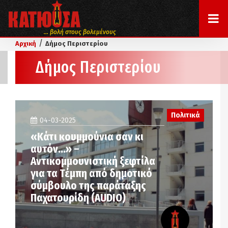
... βολή στους βολεμένους
/
Αρχική
Δήμος Περιστερίου
Δήμος Περιστερίου
Πολιτικά
04-03-2025
«Κάτι κουμμούνια σαν κι
αυτόν…» –
Aντικομμουνιστική ξεφτίλα
για τα Τέμπη από δημοτικό
σύμβουλο της παράταξης
Παχατουρίδη (AUDIO)