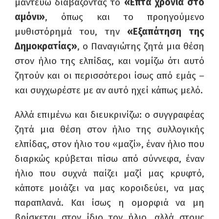
μαντεύω διαβάζοντας το
«
Επτά χρόνια στο
αμόνι
»
, όπως και το προηγούμενο
μυθιστόρημά του, την
«
Εξαπάτηση της
Δημοκρατίας
»
, ο Παναγιώτης ζητά μια θέση
στον ήλιο της ελπίδας, και νομίζω ότι αυτό
ζητούν και οι περισσότεροι ίσως από εμάς –
και συγχωρέστε με αν αυτό ηχεί κάπως μελό.
Αλλά επιμένω και διευκρινίζω: ο συγγραφέας
ζητά μια θέση στον ήλιο της συλλογικής
ελπίδας, στον ήλιο του «μαζί», έναν ήλιο που
διαρκώς κρύβεται πίσω από σύννεφα, έναν
ήλιο που συχνά παίζει μαζί μας κρυφτό,
κάποτε μοιάζει να μας κοροιδεύει, να μας
παραπλανά. Και ίσως η ομορφιά να μη
βρίσκεται στον ίδιο τον ήλιο, αλλά στους