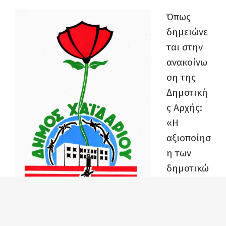
Όπως
δημειώνε
ται στην
ανακοίνω
ση της
Δημοτική
ς Αρχής:
«Η
αξιοποίησ
η των
δημοτικώ
ν κτηρίων
για την
βελτίωση των υπηρεσιών που προσφέρονται