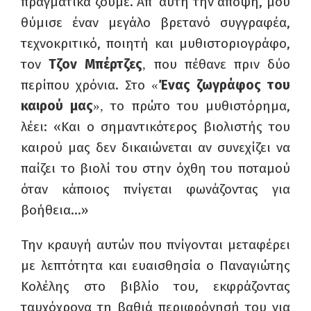
πραγματικά ζούμε. Απ’ αυτή την άποψη, μου
θύμισε έναν μεγάλο βρετανό συγγραφέα,
τεχνοκριτικό, ποιητή και μυθιστοριογράφο,
τον
Τζον Μπέρτζες
που πέθανε πριν δύο
,
περίπου χρόνια. Στο
Ένας ζωγράφος του
«
καιρού μας
το πρώτο του μυθιστόρημα,
»,
λέει: «Και ο σημαντικότερος βιολιστής του
καιρού μας δεν δικαιώνεται αν συνεχίζει να
παίζει το βιολί του στην όχθη του ποταμού
όταν κάποιος πνίγεται φωνάζοντας για
βοήθεια…»
Την κραυγή αυτών που πνίγονται μεταφέρει
με λεπτότητα και ευαισθησία ο Παναγιώτης
Κολέλης στο βιβλίο του, εκφράζοντας
ταυχόχρονα τη βαθιά περιφρόνησή του για