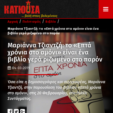
... βολή στους βολεμένους
/
/
/
Αρχική
Πολιτισμός
Βιβλίο
Μαριάννα Τζιαντζή: το «Επτά χρόνια στο αμόνι» είναι ένα
βιβλίο γερά ριζωμένο στο παρόν
Μαριάννα Τζιαντζή: το «Επτά
χρόνια στο αμόνι» είναι ένα
βιβλίο γερά ριζωμένο στο παρόν
04-03-2019
Όσα είπε η δημοσιογράφος και συγγραφέας, Μαριάννα
Τζιαντζή, στην παρουσίαση του βιβλίου «Επτά χρόνια
στο αμόνι», στις 20 Φεβρουαρίου, στο Public
Συντάγματος.