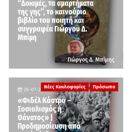
“Δοκιμές, τα αμαρτήματα
της γης”, το καινούριο
βιβλίο του ποιητή και
συγγραφέα Γιώργου Δ.
Μπίμη
Γιώργος Δ. Μπίμης
Νέες Κυκλοφορίες
Πρόσωπα
26-07-2026
«Φιδέλ Κάστρο –
Σοσιαλισμός ή
Θάνατος» |
Προδημοσίευση από