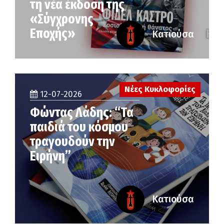
τη νέα έκδοση της
«Σύγχρονης
Εποχής»
Κατιούσα
Νέες Κυκλοφορίες
12-07-2026
Φώντας Λάδης: “Τα
παιδιά του κόσμου
τραγουδούν την
Ειρήνη”
Κατιούσα