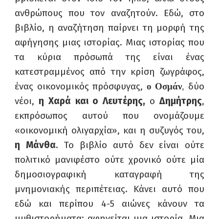
ανθρώπους που τον αναζητούν. Εδώ, στο
βιβλίο, η αναζήτηση παίρνει τη μορφή της
αφήγησης μιας ιστορίας. Μιας ιστορίας που
τα κύρια πρόσωπά της είναι ένας
κατεστραμμένος από την κρίση ζωγράφος,
ένας οικονομικός πρόσφυγας,
δύο
ο Οσμάν
,
νέοι,
η Χαρά και ο Λευτέρης
,
ο
Δημήτρης
,
εκπρόσωπος αυτού που ονομάζουμε
«οικονομική ολιγαρχία», και η συζυγός του,
η
Μάνθ
α
.
Το βιβλίο αυτό δεν είναι ούτε
πολιτικό μανιφέστο ούτε χρονικό ούτε μία
δημοσιογραφική καταγραφή της
μνημονιακής περιπέτειας. Κάνει αυτό που
εδώ και περίπου 4-5 αιώνες κάνουν τα
μυθιστορήματα: αφηγείται μια ιστορία. Μια