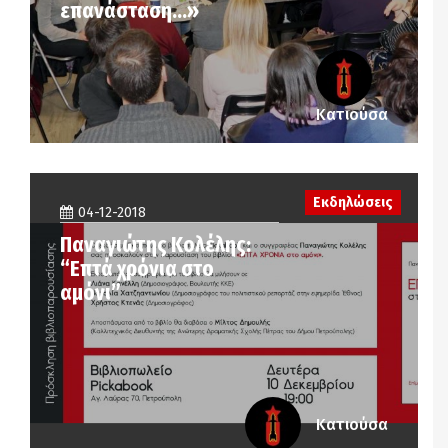
επανάσταση…»
Κατιούσα
Εκδηλώσεις
04-12-2018
Παναγιώτης Κολέλης:
“Επτά χρόνια στο
αμόνι”
Κατιούσα