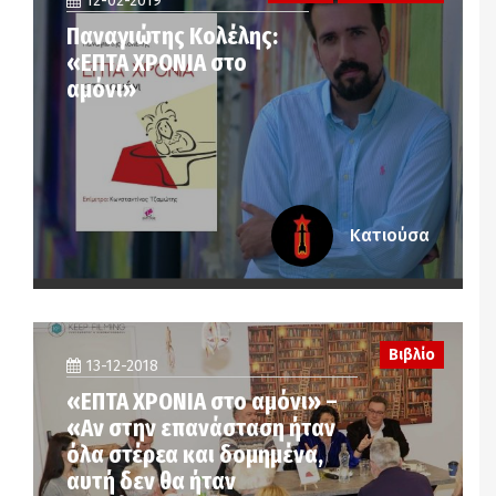
12-02-2019
Παναγιώτης Κολέλης:
«ΕΠΤΑ ΧΡΟΝΙΑ στο
αμόνι»
Κατιούσα
Βιβλίο
13-12-2018
«ΕΠΤΑ ΧΡΟΝΙΑ στο αμόνι» –
«Αν στην επανάσταση ήταν
όλα στέρεα και δομημένα,
αυτή δεν θα ήταν