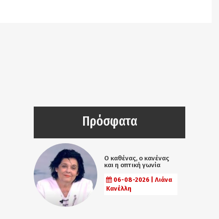
/srv/katiousa/pub_dir/wp-includes/class-wp-
query.php
on line
3403
Πρόσφατα
Ο καθένας, ο κανένας
και η οπτική γωνία
06-08-2026 | Λιάνα
Κανέλλη