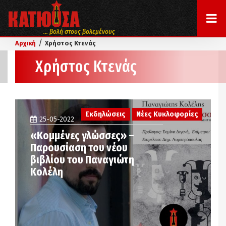
... βολή στους βολεμένους
/
Αρχική
Χρήστος Κτενάς
Χρήστος Κτενάς
Εκδηλώσεις
Νέες Κυκλοφορίες
25-05-2022
«Κομμένες γλώσσες» –
Παρουσίαση του νέου
βιβλίου του Παναγιώτη
Κολέλη