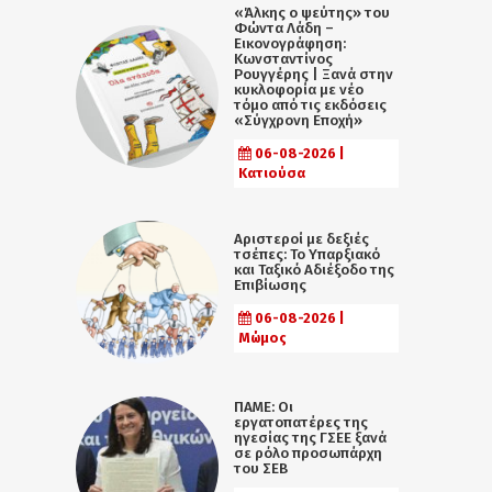
«Άλκης ο ψεύτης» του
Φώντα Λάδη –
Εικονογράφηση:
Κωνσταντίνος
Ρουγγέρης | Ξανά στην
κυκλοφορία με νέο
τόμο από τις εκδόσεις
«Σύγχρονη Εποχή»
06-08-2026 |
Κατιούσα
Αριστεροί με δεξιές
τσέπες: Το Υπαρξιακό
και Ταξικό Αδιέξοδο της
Επιβίωσης
06-08-2026 |
Μώμος
ΠΑΜΕ: Οι
εργατοπατέρες της
ηγεσίας της ΓΣΕΕ ξανά
σε ρόλο προσωπάρχη
του ΣΕΒ