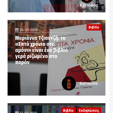
Κατιούσα
Βιβλίο
04-03-2019
Μαριάννα Τζιαντζή: το
«Επτά χρόνια στο
αμόνι» είναι ένα βιβλίο
γερά ριζωμένο στο
παρόν
Κατιούσα
Βιβλίο
Εκδηλώσεις