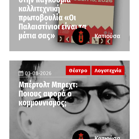
καλλιτεχνική
πρωτοβουλία «Οι
Παλαιστίνιοι είναι τα
μάτια σας»
Κατιούσα
Θέατρο
Λογοτεχνία
01-08-2026
Μπέρτολτ Μπρεχτ:
Ποιους αφορά ο
κομμουνισμός;
Κατιούσα