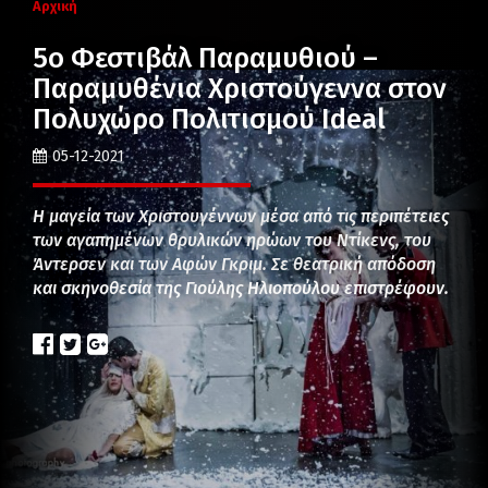
Αρχική
5ο Φεστιβάλ Παραμυθιού –
Παραμυθένια Χριστούγεννα στον
Πολυχώρο Πολιτισμού Ideal
05-12-2021
Η μαγεία των Χριστουγέννων μέσα από τις περιπέτειες
των αγαπημένων θρυλικών ηρώων του Ντίκενς, του
Άντερσεν και των Αφών Γκριμ. Σε θεατρική απόδοση
και σκηνοθεσία της Γιούλης Ηλιοπούλου επιστρέφουν.