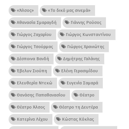
«Άλσος»
«Το δικό μας σινεμά»
Αθανασία Σμαραγδή
Γιάννης Ρούσος
Γιώργος Ζαχαρίου
Γιώργος Κωνσταντίνου
Γιώργος Τσούρμας
Γιώργος Χρανιώτης
Δέσποινα Βανδή
Δημήτρης Γαλάνης
Έβελυν Σιούπη
Ελένη Γερασιμίδου
Ελευθερία Ντεκώ
Ευγενία Σαμαρά
Θανάσης Παπαθανασίου
Θέατρο
Θέατρο Άλσος
Θέατρο τη Δευτέρα
Κατερίνα Λέχου
Κώστας Κόκλας