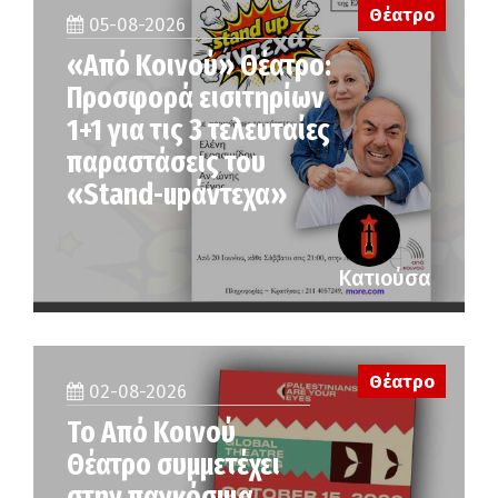
Θέατρο
05-08-2026
«Από Κοινού» Θέατρο:
Προσφορά εισιτηρίων
1+1 για τις 3 τελευταίες
παραστάσεις του
«Stand-upάντεχα»
Κατιούσα
Θέατρο
02-08-2026
Το Από Κοινού
Θέατρο συμμετέχει
στην παγκόσμια