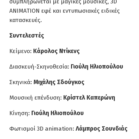
συμπληρώνεται με μαγικές μουσικές, 3D
ANIMATION εφέ και εντυπωσιακές ειδικές
κατασκευές.
Συντελεστές
Κείμενο:
Κάρολος Ντίκενς
Διασκευή-Σκηνοθεσία:
Γιούλη Ηλιοπούλου
Σκηνικά:
Μιχάλης
Σδούγκος
Μουσική επένδυση:
Κρίστελ Καπερώνη
Κίνηση:
Γιούλη Ηλιοπούλου
Φωτισμοί 3D animation:
Λάμπρος Σουνδιάς