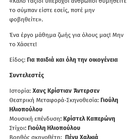
«Καλό ταξίδι υπέροχοι άνθρωποι θυμηθείτε
το σύμπαν είστε εσείς, ποτέ μην
φοβηθείτε».
Ένα έργο μάθημα ζωής για όλους μας! Μην
το Χάσετε!
Είδος:
Για παιδιά και όλη την οικογένεια
Συντελεστές
Ιστορία:
Χανς Κρίστιαν Άντερσεν
Θεατρική Μεταφορά-Σκηνοθεσία:
Γιούλη
Ηλιοπούλου
Μουσική επένδυση
: Κρίστελ Καπερώνη
Στίχοι
: Γιούλη Ηλιοπούλου
Βοηθός σκηνοθέτη:
Πένυ Χαλκιά