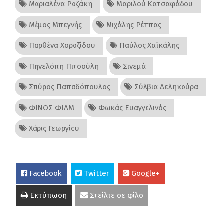
Μαριαλένα Ροζάκη
Μαριλού Κατσαφάδου
Μέμος Μπεγνής
Μιχάλης Ρέππας
Παρθένα Χοροζίδου
Παύλος Χαϊκάλης
Πηνελόπη Πιτσούλη
Σινεμά
Σπύρος Παπαδόπουλος
Σύλβια Δεληκούρα
ΦΙΝΟΣ ΦΙΛΜ
Φωκάς Ευαγγελινός
Χάρις Γεωργίου
Facebook
Twitter
Google+
Εκτύπωση
Στείλτε σε φίλο