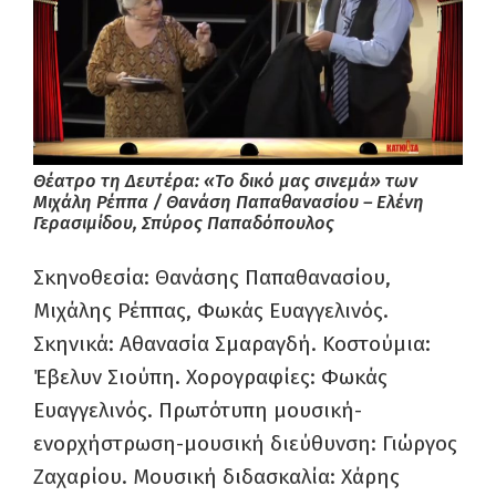
Θέατρο τη Δευτέρα: «Το δικό μας σινεμά» των
Μιχάλη Ρέππα / Θανάση Παπαθανασίου – Ελένη
Γερασιμίδου, Σπύρος Παπαδόπουλος
Σκηνοθεσία: Θανάσης Παπαθανασίου,
Μιχάλης Ρέππας, Φωκάς Ευαγγελινός.
Σκηνικά: Αθανασία Σμαραγδή. Κοστούμια:
Έβελυν Σιούπη. Χορογραφίες: Φωκάς
Ευαγγελινός. Πρωτότυπη μουσική-
ενορχήστρωση-μουσική διεύθυνση: Γιώργος
Ζαχαρίου. Μουσική διδασκαλία: Χάρης