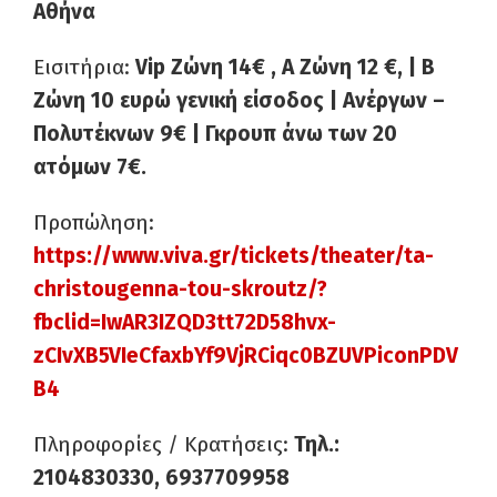
Αθήνα
Eισιτήρια:
Vip Ζώνη 14€ , Α Ζώνη 12 €, | Β
Ζώνη 10 ευρώ γενική είσοδος | Ανέργων –
Πολυτέκνων 9€ | Γκρουπ άνω των 20
ατόμων 7€.
Προπώληση:
https://www.viva.gr/tickets/theater/ta-
christougenna-tou-skroutz/?
fbclid=IwAR3IZQD3tt72D58hvx-
zCIvXB5VIeCfaxbYf9VjRCiqc0BZUVPiconPDV
B4
Πληροφορίες / Κρατήσεις:
Τηλ.:
2104830330, 6937709958