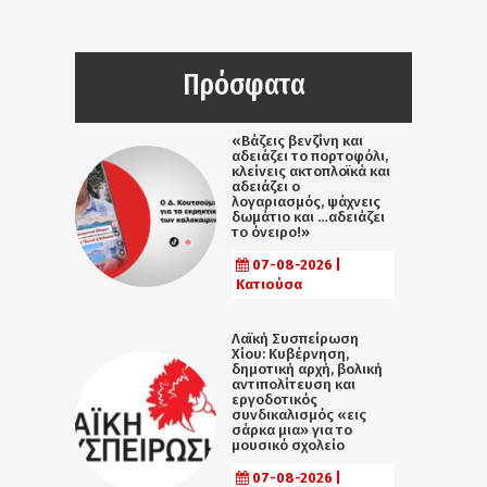
Πρόσφατα
«Βάζεις βενζίνη και
αδειάζει το πορτοφόλι,
κλείνεις ακτοπλοϊκά και
αδειάζει ο
λογαριασμός, ψάχνεις
δωμάτιο και …αδειάζει
το όνειρο!»
07-08-2026 |
Κατιούσα
Λαϊκή Συσπείρωση
Χίου: Κυβέρνηση,
δημοτική αρχή, βολική
αντιπολίτευση και
εργοδοτικός
συνδικαλισμός «εις
σάρκα μια» για το
μουσικό σχολείο
07-08-2026 |