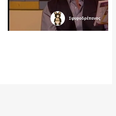
Σφυροδρέπανος
Notice
: Undefined offset: 8 in
/srv/katiousa/pub_dir/wp-includes/class-wp-
query.php
on line
3403
Notice
: Undefined offset: 9 in
/srv/katiousa/pub_dir/wp-includes/class-wp-
query.php
on line
3403