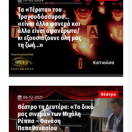
19-02-2024
Τα «Τέρατα» του
Τραγουδόσαυρου…
«είναι άλλα φανερά και
άλλα είναι αφανέρωτα/
κι εξουσιάζουνε όλη μας
τη ζωή…»
Κατιούσα
Θέατρο
06-12-2021
Θέατρο τη Δευτέρα: «Το δικό
μας σινεμά» των Μιχάλη
Ρέππα – Θανάση
Παπαθανασίου