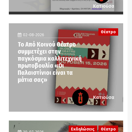
Κατιούσα
Θέατρο
02-08-2026
Το Από Κοινού Θέατρο
συμμετέχει στην
παγκόσμια καλλιτεχνική
πρωτοβουλία «Οι
Παλαιστίνιοι είναι τα
μάτια σας»
Κατιούσα
Εκδηλώσεις
Θέατρο