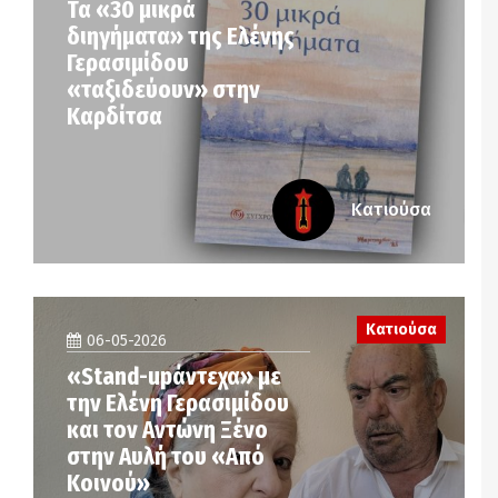
Τα «30 μικρά
διηγήματα» της Ελένης
Γερασιμίδου
«ταξιδεύουν» στην
Καρδίτσα
Κατιούσα
Κατιούσα
06-05-2026
«Stand-upάντεχα» με
την Ελένη Γερασιμίδου
και τον Αντώνη Ξένο
στην Αυλή του «Από
Κοινού»