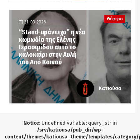
Θέατρο
31-03-2026
“Stand-upάντεχα” η νέα
κωμωδία της Ελένης
Γερασιμίδου αυτό το
καλοκαίρι στην Αυλή
του Από Κοινού
Κατιούσα
Notice
: Undefined variable: query_str in
/srv/katiousa/pub_dir/wp-
content/themes/katiousa_theme/templates/category/