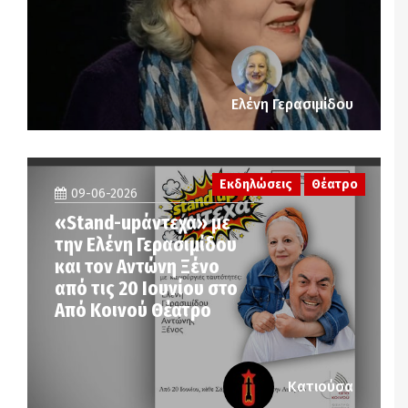
Ελένη Γερασιμίδου
Εκδηλώσεις
Θέατρο
09-06-2026
«Stand-upάντεχα» με
την Ελένη Γερασιμίδου
και τον Αντώνη Ξένο
από τις 20 Ιουνίου στο
Από Κοινού Θέατρο
Κατιούσα