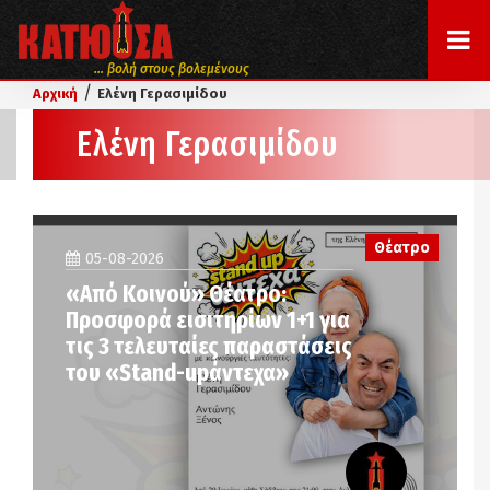
... βολή στους βολεμένους
/
Αρχική
Ελένη Γερασιμίδου
Ελένη Γερασιμίδου
Θέατρο
05-08-2026
«Από Κοινού» Θέατρο:
Προσφορά εισιτηρίων 1+1 για
τις 3 τελευταίες παραστάσεις
του «Stand-upάντεχα»