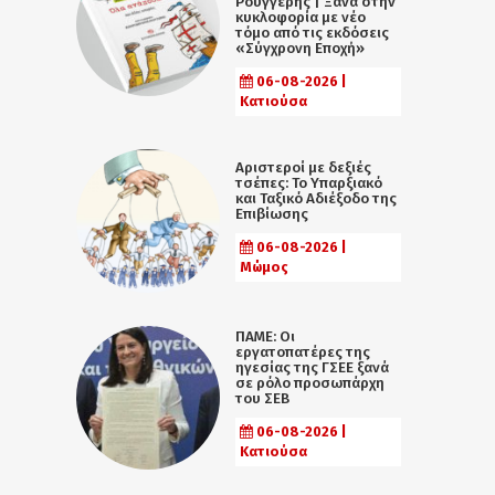
Ρουγγέρης | Ξανά στην
κυκλοφορία με νέο
τόμο από τις εκδόσεις
«Σύγχρονη Εποχή»
06-08-2026 |
Κατιούσα
Αριστεροί με δεξιές
τσέπες: Το Υπαρξιακό
και Ταξικό Αδιέξοδο της
Επιβίωσης
06-08-2026 |
Μώμος
ΠΑΜΕ: Οι
εργατοπατέρες της
ηγεσίας της ΓΣΕΕ ξανά
σε ρόλο προσωπάρχη
του ΣΕΒ
06-08-2026 |
Κατιούσα