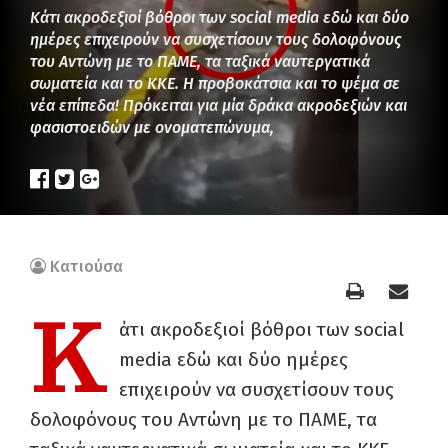
Κάτι ακροδεξιοί βόθροι των social media εδώ και δύο
ημέρες επιχειρούν να συσχετίσουν τους δολοφόνους
του Αντώνη με το ΠΑΜΕ, τα ταξικά ναυτεργατικά
σωματεία και το ΚΚΕ. Η προβοκάτσια και το ψέμα σε
νέα επίπεδα! Πρόκειται για μία δράκα ακροδεξιών και
φασιστοειδών με ονοματεπώνυμα,
Κατιούσα
Κ
άτι ακροδεξιοί βόθροι των social
media εδώ και δύο ημέρες
επιχειρούν να συσχετίσουν τους
δολοφόνους του Αντώνη με το ΠΑΜΕ, τα