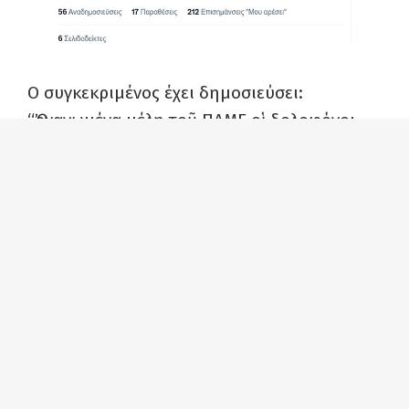
Ο συγκεκριμένος έχει δημοσιεύσει:
“Ὀργανωμένα μέλη τοῦ ΠΑΜΕ οἱ δολοφόνοι
τοῦ ΑμΕΑ στὸ λιμάνι τοῦ Πειραιᾶ. Ἀκόμη ἕνα
θύμα τῆς ἐκγληματικῆς ὀργάνωσης ΚΚΕ,
ἀλλὰ τὰ ΜΜΕ τὸ κάνουν γαργάρα…”.
Αντίστοιχες αναρτήσεις διακινούνται στο
facebook (είναι αρκετές αποθηκευμένες με
ονοματεπώνυμα) από διάφορους
ακροδεξιούς και φασισταριά, οι οποίοι
εννοείται ότι δεν αναφέρουν κάποιο στοιχείο
για να στηρίξουν ότι λένε, γιατί τέτοιο