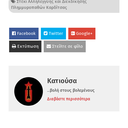
Στέκι Αλληλεγγύης και Διεκδίκησης
Πλημμυροπαθών Καρδίτσας
Facebook
Twitter
Google+
Εκτύπωση
Στείλτε σε φίλο
Κατιούσα
...βολή στους βολεμένους
Διαβάστε περισσότερα