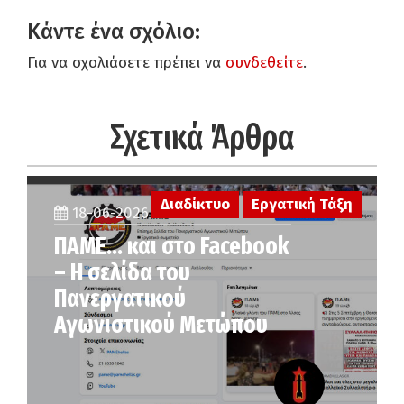
Κάντε ένα σχόλιο:
Για να σχολιάσετε πρέπει να
συνδεθείτε
.
Σχετικά Άρθρα
Διαδίκτυο
Εργατική Τάξη
18-06-2026
ΠΑΜΕ… και στο Facebook
– Η σελίδα του
Πανεργατικού
Αγωνιστικού Μετώπου