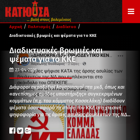
... βολή στους βολεμένους
/
/
/
Αρχική
Πολιτισμός
Διαδίκτυο
Διαδικτυακές βρωμιές και ψέματα για το ΚΚΕ
Διαδικτυακές βρωμιές και
ψέματα για το ΚΚΕ
23-04-2026
Διάφοροι ακροδεξιοί λογαριασμοί στα μκδ, όπως και
«ανεπίσημες ομάδες υποστήριξης» συγκεκριμένων
κομμάτων (π.χ. του κόμματος Κασσελάκη) διαδίδουν
ψέματα όσον αφορά τη στάση του ΚΚΕ στη χτεσινή
ψηφοφορία για τις άρσεις ασυλίας βουλευτών της ΝΔ…