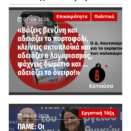
Επικαιρότητα
Πολιτικά
07-08-2026
«Βάζεις βενζίνη και
αδειάζει το πορτοφόλι,
κλείνεις ακτοπλοϊκά και
αδειάζει ο λογαριασμός,
ψάχνεις δωμάτιο και …
αδειάζει το όνειρο!»
Κατιούσα
Εργατική Τάξη
06-08-2026
ΠΑΜΕ: Οι