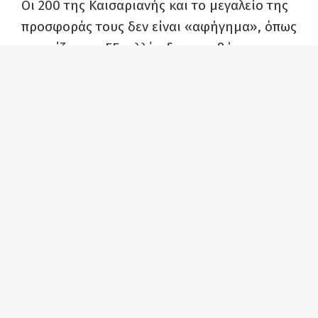
Οι 200 της Καισαριανής και το μεγαλείο της
προσφοράς τους δεν είναι «αφήγημα», όπως
ισχυρίζεται η ΕΕ, αλλά αδιαμφισβήτητη
ιστορική αλήθεια που είναι «καρφί στο
μάτι» της.
Είναι φανερό ότι η ΕΕ ενοχλείται αφάνταστα
από τέτοια ερωτήματα, γιατί αναδεικνύουν
ότι η θυσία των 200 ηρώων του λαού μας
τεκμηριώνει τη χρεοκοπία της δικής της
θεωρίας «των δύο άκρων», της εξίσωσης
του θύτη με το θύμα, επιχειρώντας να
ξεπλύνει τις ναζιστικές θηριωδίες και να
θάψει το αίτημα για άμεση και πλήρη
απόδοση των γερμανικών αποζημιώσεων.