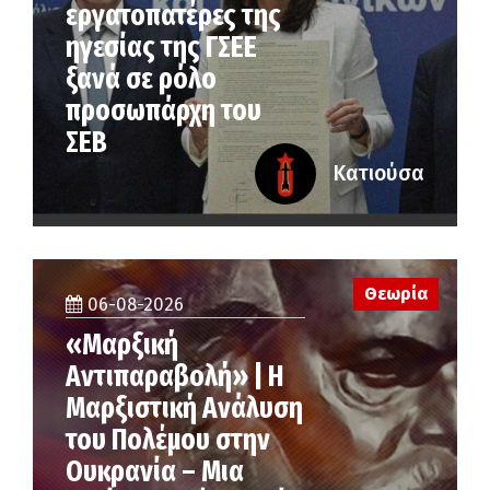
εργατοπατέρες της
ηγεσίας της ΓΣΕΕ
ξανά σε ρόλο
προσωπάρχη του
ΣΕΒ
Κατιούσα
Θεωρία
06-08-2026
«Μαρξική
Αντιπαραβολή» | Η
Μαρξιστική Ανάλυση
του Πολέμου στην
Ουκρανία – Μια