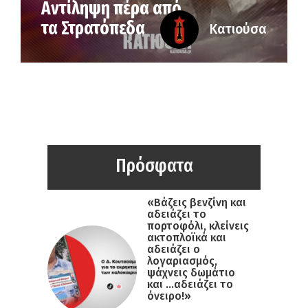
Αντίληψη πέρα από
τα Στρατόπεδα
Κατιούσα
Πρόσφατα
«Βάζεις βενζίνη και
αδειάζει το
πορτοφόλι, κλείνεις
ακτοπλοϊκά και
αδειάζει ο
λογαριασμός,
ψάχνεις δωμάτιο
και …αδειάζει το
όνειρο!»