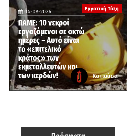
Εργατική Τάξη
04-08-2026
ΠΑΜΕ: 10 νεκροί
εργαζόμενοι σε οκτώ
ημέρες – Αυτό είναι
το «επιτελικό
κράτος» των
εκμεταλλευτών και
των κερδών!
Κατιούσα