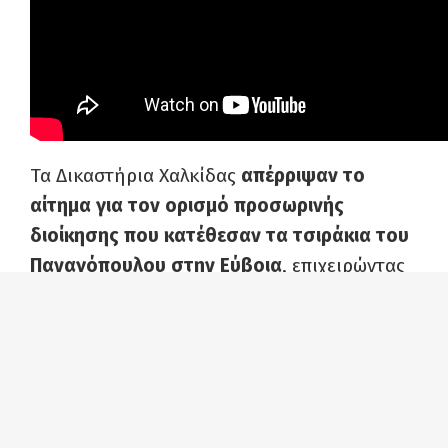
Τα Δικαστήρια Χαλκίδας
απέρριψαν το
αίτημα για τον ορισμό προσωρινής
διοίκησης που κατέθεσαν τα τσιράκια του
Παναγόπουλου στην Εύβοια
, επιχειρώντας
να ακυρώσουν τη θέληση και τις μαζικές
αποφάσεις των εργαζομένων και να
παραδώσουν το Εργατικό Κέντρο στα χέρια
της εργοδοσίας.
Η σκευωρία, η άθλια και βρώμικη επίθεση,