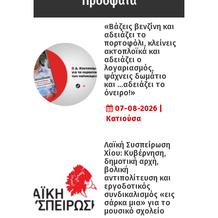
Πρόσφατα
«Βάζεις βενζίνη και
αδειάζει το
πορτοφόλι, κλείνεις
ακτοπλοϊκά και
αδειάζει ο
λογαριασμός,
ψάχνεις δωμάτιο
και …αδειάζει το
όνειρο!»
07-08-2026 |
Κατιούσα
Λαϊκή Συσπείρωση
Χίου: Κυβέρνηση,
δημοτική αρχή,
βολική
αντιπολίτευση και
εργοδοτικός
συνδικαλισμός «εις
σάρκα μια» για το
μουσικό σχολείο