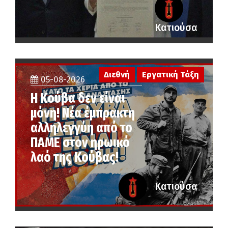
Κατιούσα
Διεθνή
Εργατική Τάξη
05-08-2026
Η Κούβα δεν είναι
μόνη! Νέα έμπρακτη
αλληλεγγύη από το
ΠΑΜΕ στον ηρωικό
λαό της Κούβας!
Κατιούσα