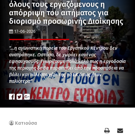
όλους τους εργαζόμενους η
απόρριψη του αιτήματος για
διορισμό προσωρινής Διοίκησης
17-06-2026
“…η αγωνιστική πορεία του Εργατικού Κέντρου δεν
ανατράπηκε. Ωστόσο, δε χωράει κανένας
εφησυχασμός. Γνωρίζουμε πολύ καλά πως η εργοδοσία
της περιοχής δε θα παραιτηθεί από την προσπάθεια να
βάλει και πάλι στο χέρι της το ΕΚ όπως ήταν
παλιότερα”
Κατιούσα