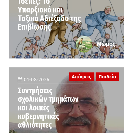
τσέπες: Το
Υπαρξιακό και
Ταξικό Αδιέξοδο της
Επιβίωσης
Μώμος
Απόψεις
Παιδεία
01-08-2026
Συντμήσεις
σχολικών τμημάτων
και λοιπές
κυβερνητικές
αθλιότητες