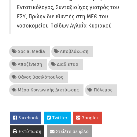
Εντατικόλογος, Συνταξιούχος γιατρός του
ΕΣΥ, Πρώην διευθυντής στη ΜΕΘ του
νοσοκομείου Παίδων Αγλαΐα Κυριακού
Social Media
Αποβλάκωση
Αποξένωση
Διαδίκτυο
Θάνος Βασιλόπουλος
Μέσα Κοινωνικής Δικτύωσης
Πόλεμος
Facebook
Twitter
Google+
Εκτύπωση
Στείλτε σε φίλο