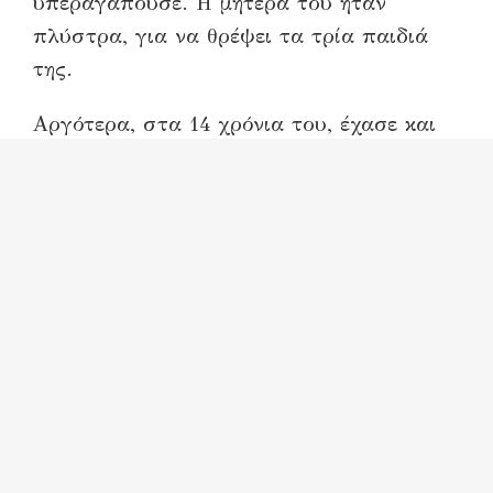
υπεραγαπούσε. Η μητέρα του ήταν
πλύστρα, για να θρέψει τα τρία παιδιά
της.
Αργότερα, στα 14 χρόνια του, έχασε και
τη μητέρα του, για να γίνει η ζωή του
ακόμα πιο δύσκολη. Από νωρίς γνώρισε
τα βάσανα της ζωής, κάνοντας διάφορες
δουλειές. Δούλεψε και σ’ ένα αγρόκτημα,
για να επιβιώσει αλλά και για να
συνεχίσει το σχολείο.
Κατάφερε και μπήκε στο Πανεπιστήμιο
του Σέγκεντ, αλλά αποβλήθηκε για τις
ιδέες του και τις επαφές του με τους
εργάτες.