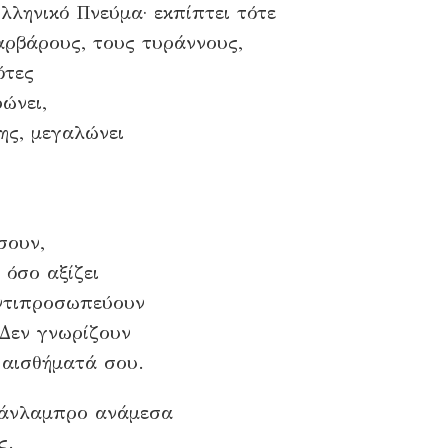
ληνικό Πνεύμα· εκπίπτει τότε
Βαρβάρους, τους τυράννους,
ότες
ώνει,
ης, μεγαλώνει
σουν,
 όσο αξίζει
αντιπροσωπεύουν
 Δεν γνωρίζουν
 αισθήματά σου.
 πάνλαμπρο ανάμεσα
ς.