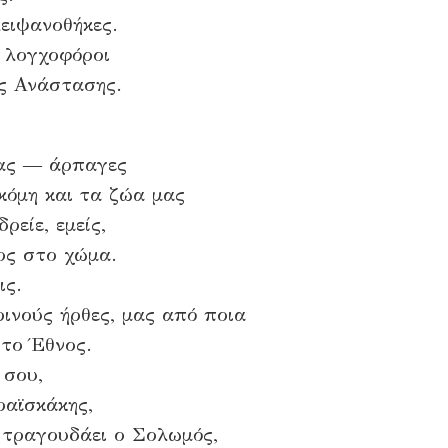
λειψανοθήκες.
 λογχοφόροι
ς Ανάστασης.
μας ― άρπαγες
κόμη και τα ζώα μας
ρείε, εμείς,
ος στο χώμα.
ις.
ινούς ήρθες, μας από ποια
 το Έθνος.
 σου,
ραϊσκάκης,
ι τραγουδάει ο Σολωμός,