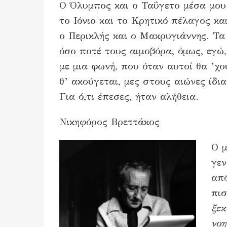
Ο Όλυμπος και ο Ταΰγετο μέσα μου
το Ιόνιο και το Κρητικό πέλαγος και
ο Περικλής και ο Μακρυγιάννης. Τα
όσο ποτέ τους αιμοβόρα, όμως, εγώ,
με μια φωνή, που όταν αυτοί θα ’χο
θ’ ακούγεται, μες στους αιώνες ίδια
Για ό,τι έπεσες, ήταν αλήθεια.
Νικηφόρος Βρεττάκος
Ο μ
γεν
από
πι
ξεκ
νοη