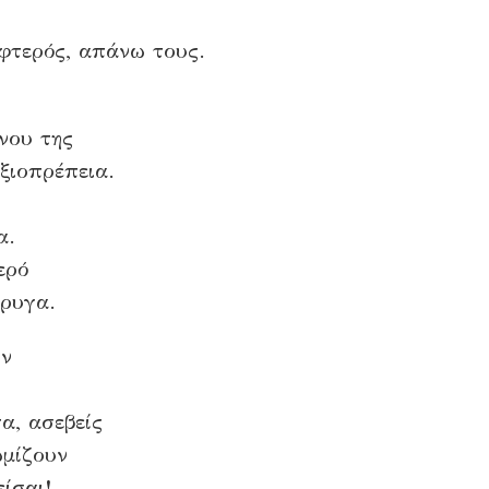
φτερός, απάνω τους.
νου της
ξιοπρέπεια.
α.
ερό
έρυγα.
ύν
α, ασεβείς
ωμίζουν
ίσαι!