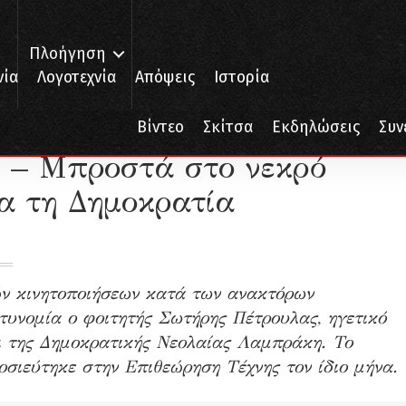
Πλοήγηση
νία
Λογοτεχνία
Απόψεις
Ιστορία
τά στο νεκρό φοιτητή που έπεσε για τη Δημοκρατία
Βίντεο
Σκίτσα
Εκδηλώσεις
Συν
 – Μπροστά στο νεκρό
α τη Δημοκρατία
ών κινητοποιήσεων κατά των ανακτόρων
τυνομία ο φοιτητής Σωτήρης Πέτρουλας, ηγετικό
αι της Δημοκρατικής Νεολαίας Λαμπράκη. Το
σιεύτηκε στην Επιθεώρηση Τέχνης τον ίδιο μήνα.