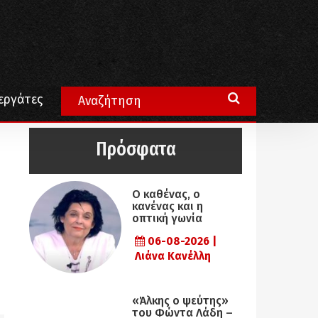
εργάτες
Πρόσφατα
Ο καθένας, ο
κανένας και η
οπτική γωνία
06-08-2026 |
Λιάνα Κανέλλη
«Άλκης ο ψεύτης»
του Φώντα Λάδη –