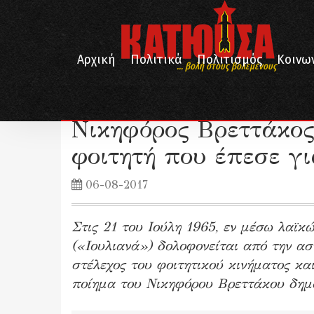
Αρχική
Πολιτικά
Πολιτισμός
Κοινω
... βολή στους βολεμένους
/
/
/
Αρχική
Λογοτεχνία
Ποίηση
Νικηφόρος Βρεττάκος – Μπροσ
Νικηφόρος Βρεττάκος
φοιτητή που έπεσε γι
06-08-2017
Στις 21 του Ιούλη 1965, εν μέσω λαϊκ
(«Ιουλιανά») δολοφονείται από την ασ
στέλεχος του φοιτητικού κινήματος κ
ποίημα του Νικηφόρου Βρεττάκου δημο