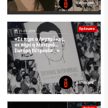
Κατιούσα
Πρόσωπα
21-07-2019
«Σε πήρε ο Λαμπράκης,
σε πήρε η λευτεριά…
Σωτήρη Πέτρουλα…»
Κατιούσα