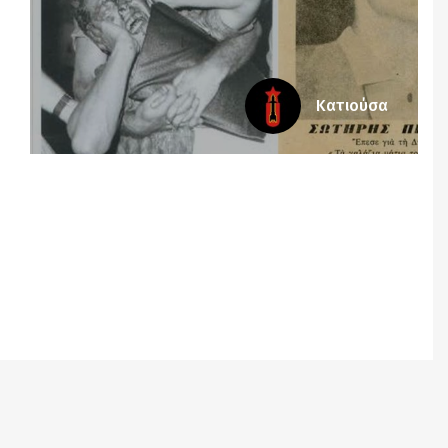
Κατιούσα
Notice
: Undefined offset: 8 in
/srv/katiousa/pub_dir/wp-includes/class-wp-
query.php
on line
3403
Notice
: Undefined offset: 9 in
/srv/katiousa/pub_dir/wp-includes/class-wp-
query.php
on line
3403