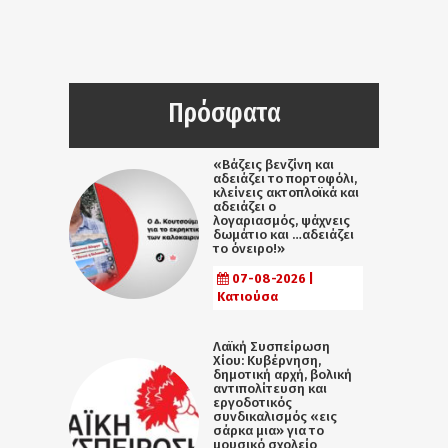
Πρόσφατα
«Βάζεις βενζίνη και
αδειάζει το πορτοφόλι,
κλείνεις ακτοπλοϊκά και
αδειάζει ο
λογαριασμός, ψάχνεις
δωμάτιο και …αδειάζει
το όνειρο!»
07-08-2026 |
Κατιούσα
Λαϊκή Συσπείρωση
Χίου: Κυβέρνηση,
δημοτική αρχή, βολική
αντιπολίτευση και
εργοδοτικός
συνδικαλισμός «εις
σάρκα μια» για το
μουσικό σχολείο