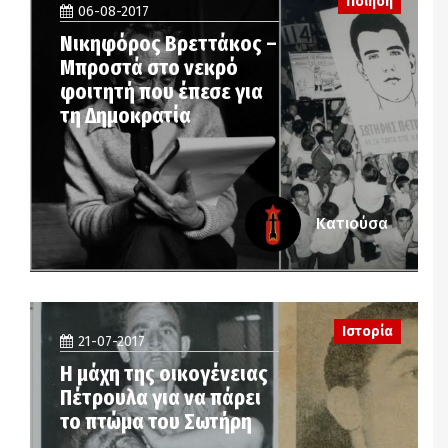
Ποίηση
06-08-2017
Νικηφόρος Βρεττάκος –
Μπροστά στο νεκρό
φοιτητή που έπεσε για
τη Δημοκρατία
Κατιούσα
Ιστορία
21-07-2017
Η μάχη της οικογένειας
Πέτρουλα για να πάρει
το πτώμα του Σωτήρη