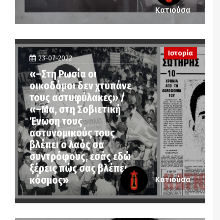
Κατιούσα
Ιστορία
23-07-2022
«–Στη Ρωσία οι
οικοδόμοι δεν χτυπάνε
τους αστυφύλακες» /
«–Μα, στη Σοβιετική
Ένωση τους
αστυνομικούς τους
βλέπει ο λαός σα
συντρόφους, εσάς εδώ
ξέρεις πώς σας βλέπει ο
κόσμος»
Κατιούσα