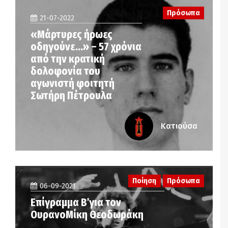
Πρόσωπα
21-07-2022
«Μάρτυρες ήρωες
οδηγούνε…» – 57 χρόνια
από την κρατική
δολοφονία του
αγωνιστή φοιτητή
Σωτήρη Πέτρουλα
Κατιούσα
Ποίηση
Πρόσωπα
06-09-2021
Επίγραμμα Β΄ για τον
ΟυρανοΜίκη Θεοδωράκη