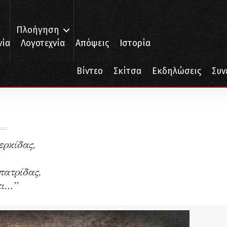
Πλοήγηση
νία
Λογοτεχνία
Απόψεις
Ιστορία
Βίντεο
Σκίτσα
Εκδηλώσεις
Συν
ερκίδας,
πατρίδας,
ει…”