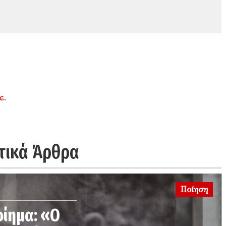
ε
.
τικά Άρθρα
Ποίηση
οίημα: «Ο