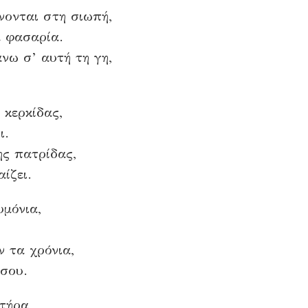
νονται στη σιωπή,
α φασαρία.
νω σ’ αυτή τη γη,
 κερκίδας,
ι.
ης πατρίδας,
ίζει.
μόνια,
ν τα χρόνια,
 σου.
τήρα,