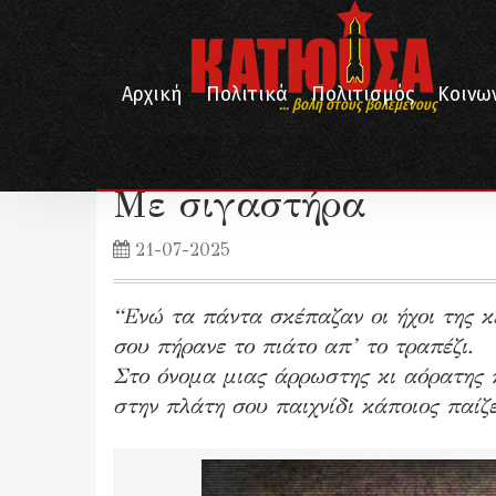
Αρχική
Πολιτικά
Πολιτισμός
Κοινω
... βολή στους βολεμένους
/
/
/
Αρχική
Λογοτεχνία
Ποίηση
Με σιγαστήρα
Με σιγαστήρα
21-07-2025
“Ενώ τα πάντα σκέπαζαν οι ήχοι της κ
σου πήρανε το πιάτο απ’ το τραπέζι.
Στο όνομα μιας άρρωστης κι αόρατης 
στην πλάτη σου παιχνίδι κάποιος παίζ