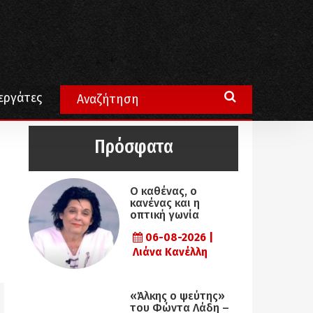
εργάτες
Πρόσφατα
Ο καθένας, ο
κανένας και η
οπτική γωνία
06-08-2026 |
Λιάνα Κανέλλη
«Άλκης ο ψεύτης»
του Φώντα Λάδη –