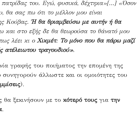
 πατρίδας του. Εγώ, φυσικά, δέχτηκα»[…] «Όσον
 θα σας πω ότι το μέλλον μου είναι
ης Κούβας.
Ή θα θριαμβεύσω με αυτήν ή θα
 και στο εξής δε θα θεωρούσα το θάνατό μου
πως λέει κι ο
Χικμέτ
:
Το μόνο που θα πάρω μαζί
ός ατέλειωτου τραγουδιού»
.
νία γραφής του ποιήματος την επομένη της
ό συνηγορούν άλλωστε και οι ομοιότητες του
μμίσεις
).
ς θα ξεκινήσουν με το
κότερό
τους
για
την
α
.