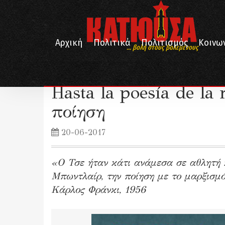
Αρχική
Πολιτικά
Πολιτισμός
Κοινω
... βολή στους βολεμένους
/
/
/
Αρχική
Λογοτεχνία
Ποίηση
Hasta la poesía de la revoluci
Hasta la poesía de la
ποίηση
20-06-2017
«Ο Τσε ήταν κάτι ανάμεσα σε αθλητή κ
Μπωντλαίρ, την ποίηση με το μαρξισμ
Κάρλος Φράνκι, 1956