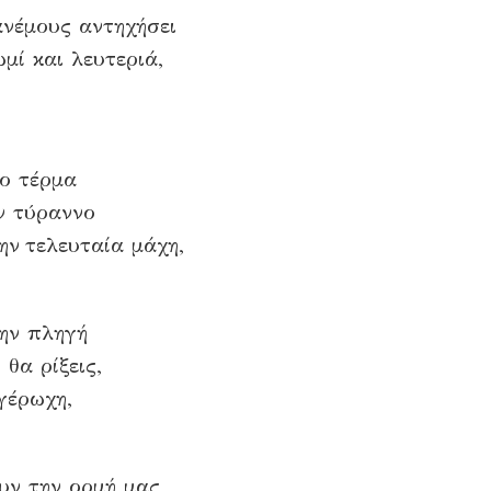
ανέμους αντηχήσει
μί και λευτεριά,
το τέρμα
ν τύραννο
ην τελευταία μάχη,
την πληγή
θα ρίξεις,
γέρωχη,
υν την ορμή μας