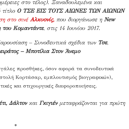
μέρειες στο τέλος). Ξαναδουλεμένα και
ό τίτλο
Ο ΤΣΕ ΕΙΣ ΤΟΥΣ ΑΙΩΝΕΣ ΤΩΝ ΑΙΩΝΩΝ
ση στο σινέ
Αλκυονίς,
που διοργάνωσε η
New
η του Κομαντάντε
, στις 14 Ιουνίου 2017.
αρουσίαση – Συνοδευτικά σχέδια των
Τσε
,
ιράτος – Μποτίλια Στον Άνεμο
εγάλες προσθήκες, όσον αφορά τα συνοδευτικά
πιστολή Κορτάσαρ, εμπλουτισμός βιογραφικών),
ικές και στιχουργικές διαφοροποιήσεις.
τι, Δάλτον
και
Γκιγιέν
μεταφράζονται για πρώτη
*