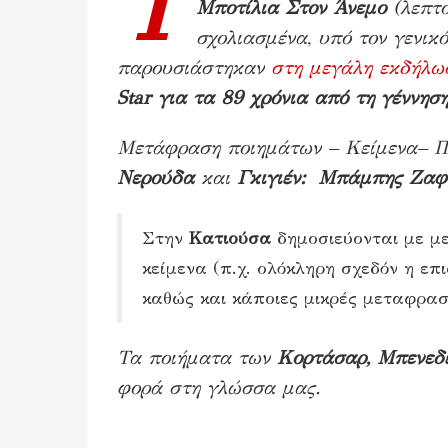
Τ
Μποτίλια Στον Άνεμο
(λεπτο
σχολιασμένα, υπό τον γενικ
παρουσιάστηκαν
στη μεγάλη εκδήλω
Star
για τα 89 χρόνια από τη γέννησ
Μετάφραση ποιημάτων – Κείμενα– Π
Νερούδα
και
Γκιγιέν: Μπάμπης Ζαφε
Στην
Κατιούσα
δημοσιεύονται με μ
κείμενα (π.χ. ολόκληρη σχεδόν η ε
καθώς και κάποιες μικρές μεταφραστ
Τα ποιήματα των
Κορτάσαρ, Μπενεδέ
φορά στη γλώσσα μας.