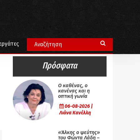
εργάτες
Πρόσφατα
Ο καθένας, ο
κανένας και η
οπτική γωνία
06-08-2026 |
Λιάνα Κανέλλη
«Άλκης ο ψεύτης»
του Φώντα Λάδη –