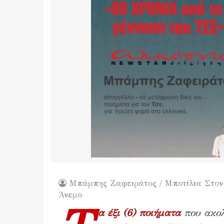
Μπάμπης Ζαφειράτος / Μποτίλια Στον
Άνεμο
α έξι (6) ποιήματα
που ακολ