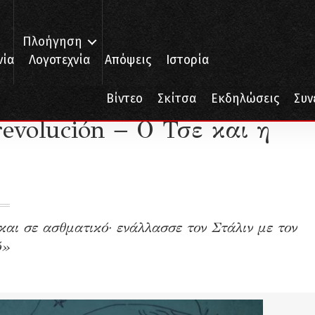
Πλοήγηση
νία
Λογοτεχνία
Απόψεις
Ιστορία
ón − Ο Τσε και η ποίηση
Βίντεο
Σκίτσα
Εκδηλώσεις
Συν
 revolución − Ο Τσε και η
αι σε ασθματικό· ενάλλασσε τον Στάλιν με τον
ό»