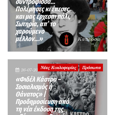
συντρόφισσα…
Πολέμησες κι έπεσες,
και μας έρχεσαι πάλι,
Σωτηρία, απ’ το
χαρούμενο
μέλλον…»
Κατιούσα
Νέες Κυκλοφορίες
Πρόσωπα
26-07-2026
«Φιδέλ Κάστρο –
Σοσιαλισμός ή
Θάνατος» |
Προδημοσίευση από
τη νέα έκδοση της