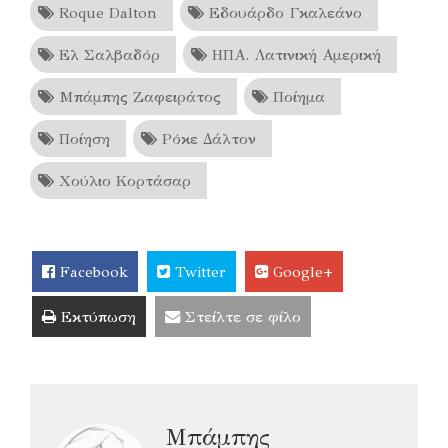
Roque Dalton
Εδουάρδο Γκαλεάνο
Ελ Σαλβαδόρ
ΗΠΑ. Λατινική Αμερική
Μπάμπης Ζαφειράτος
Ποίημα
Ποίηση
Ρόκε Δάλτον
Χούλιο Κορτάσαρ
Facebook
Twitter
Google+
Εκτύπωση
Στείλτε σε φίλο
Μπάμπης