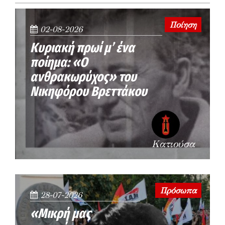
Ποίηση
02-08-2026
Κυριακή πρωί μ’ ένα
ποίημα: «Ο
ανθρακωρύχος» του
Νικηφόρου Βρεττάκου
Κατιούσα
Πρόσωπα
28-07-2026
«Μικρή μας