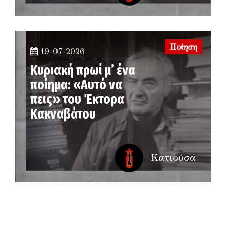
Ποίηση
19-07-2026
Κυριακή πρωί μ’ ένα
ποίημα: «Αυτό να
πεις» του Έκτορα
Κακναβάτου
Κατιούσα