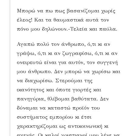
Μπορώ να πω πως βασανίζομαι χωρίς
έλεος! Και τα θαυμαστικά αυτά τον
πόνο μου δηλώνουν.-Τελεία και παύλα.
Αγαπώ πολύ τον άνθρωπο, ό,τι κι αν
γράψω, ό,τι κι αν ζωγραφίσω, ό,τι κι αν
ονειρευτώ είναι για αυτόν, τον συγγενή
μου άνθρωπο. Δεν μπορώ να χωρίσω και
να διαχωρίσω. Στερούμαι της
ικανότητος και όποτε γιορτές και
πανηγύρια, θλίβομαι βαθύτατα. Δεν
δύναμαι να καταστώ προϊόν του
συστήματος εμπορίου κι έτσι
χαρακτηρίζομαι ως αντικοινωνική κι
αγενής. Οι καλοί χριστιανοί μου λένε να