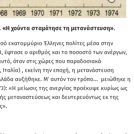
». «Η χούντα σταμάτησε τη μετανάστευση».
σό εκατομμύριο Έλληνες πολίτες μέσα στην
68, έφτασε ο αριθμός και το ποσοστό των ανέργων,
αυτό, όταν στις χώρες που παραδοσιακά
 Ιταλία) , εκείνη την εποχή, η μετανάστευση
Ελλάδα αυξήθηκε. Μ’ αυτόν τον τρόπο… μειώθηκε η
973): «Η μείωσις της ανεργίας προέκυψε κυρίως ως
ς μεταναστεύσεως και δευτερευόντως εκ της
ς».