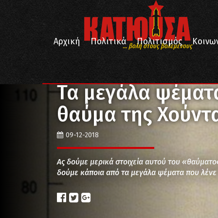
Αρχική
Πολιτικά
Πολιτισμός
Κοινω
... βολή στους βολεμένους
/
/
/
Αρχική
Πολιτικά
Οικονομία
Τα μεγάλα ψέματα
Τα μεγάλα ψέματα
θαύμα της Χούντ
09-12-2018
Ας δούμε μερικά στοιχεία αυτού του «θαύματος
δούμε κάποια από τα μεγάλα ψέματα που λένε 