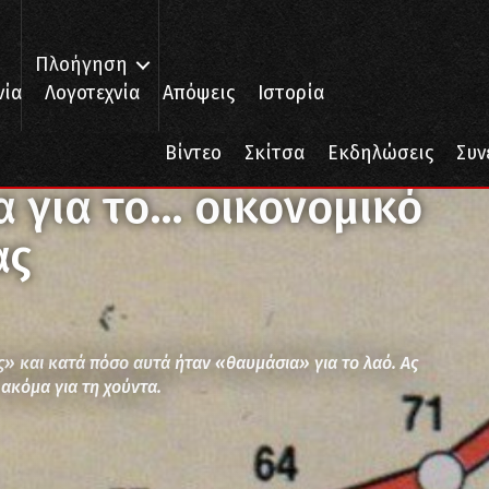
Πλοήγηση
νία
Λογοτεχνία
Απόψεις
Ιστορία
 για το… οικονομικό θαύμα της Χούντας
Βίντεο
Σκίτσα
Εκδηλώσεις
Συν
 για το… οικονομικό
ας
» και κατά πόσο αυτά ήταν «θαυμάσια» για το λαό. Ας
ακόμα για τη χούντα.