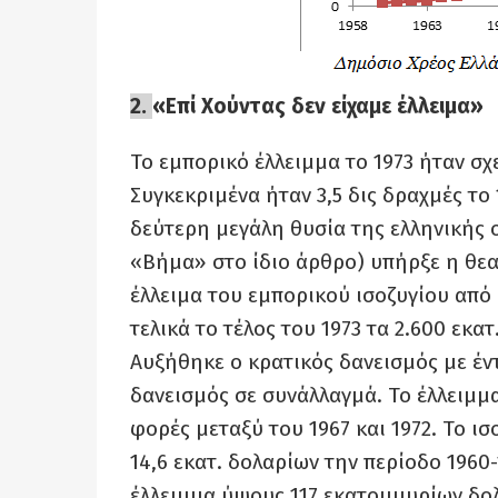
2.
«Επί Χούντας δεν είχαμε έλλειμα»
Το εμπορικό έλλειμμα το 1973 ήταν σχ
Συγκεκριμένα ήταν 3,5 δις δραχμές
τ
ο 
δεύτερη μεγάλη θυσία της ελληνικής 
«Βήμα» στο ίδιο άρθρο) υπήρξε η θεα
έλλειμα του εμπορικού ισοζυγίου από 
τελικά το τέλος του 1973 τα 2.600 εκ
Αυξήθηκε ο κρατικός δανεισμός µε έν
δανεισμός σε συνάλλαγμά. Το έλλειμ
φορές μεταξύ του 1967 και 1972. Το 
14,6 εκατ. δολαρίων την περίοδο 1960
έλλειμμα ύψους 117 εκατομμυρίων δο