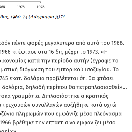
εδόν πέντε φορές μεγαλύτερο από αυτό του 1968.
1966 κι έφτασε στα 16 δις μέχρι το 1973. «Η
οικονομίας κατά την περίοδο αυτήν (έγραφε το
ματική διόγκωση του εμπορικού ισοζυγίου. Το
745 εκατ. δολάρια προβλέπεται ότι θα φτάσει
ατ. δολάρια, δηλαδή περίπου θα τετραπλασιασθεί»…
τοκα γραμμάτια. Διπλασιάστηκε ο κρατικός
μα τρεχουσών συναλλαγών αυξήθηκε κατά οχτώ
ισοζύγιο πληρωμών που εμφάνιζε μέσο πλεόνασμα
-1966 βρέθηκε την επταετία να εμφανίζει μέσο
λαρίων.