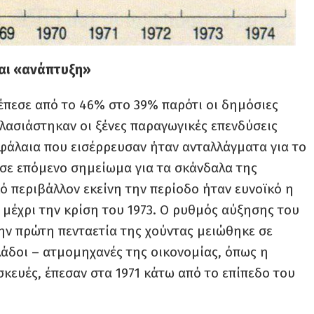
και «ανάπτυξη»
έπεσε από το 46% στο 39% παρότι οι δημόσιες
πλασιάστηκαν οι ξένες παραγωγικές επενδύσεις
κεφάλαια που εισέρρευσαν ήταν ανταλλάγματα για το
σε επόμενο σημείωμα για τα σκάνδαλα της
κό περιβάλλον εκείνη την περίοδο ήταν ευνοϊκό η
 μέχρι την κρίση του 1973. Ο ρυθμός αύξησης του
ην πρώτη πενταετία της χούντας μειώθηκε σε
Κλάδοι – ατμομηχανές της οικονομίας, όπως η
κευές, έπεσαν στα 1971 κάτω από το επίπεδο του