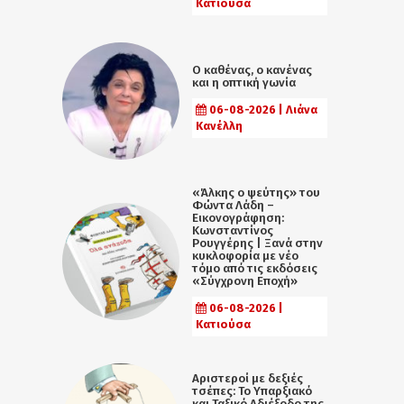
Κατιούσα
Ο καθένας, ο κανένας
και η οπτική γωνία
06-08-2026 | Λιάνα
Κανέλλη
«Άλκης ο ψεύτης» του
Φώντα Λάδη –
Εικονογράφηση:
Κωνσταντίνος
Ρουγγέρης | Ξανά στην
κυκλοφορία με νέο
τόμο από τις εκδόσεις
«Σύγχρονη Εποχή»
06-08-2026 |
Κατιούσα
Αριστεροί με δεξιές
τσέπες: Το Υπαρξιακό
και Ταξικό Αδιέξοδο της