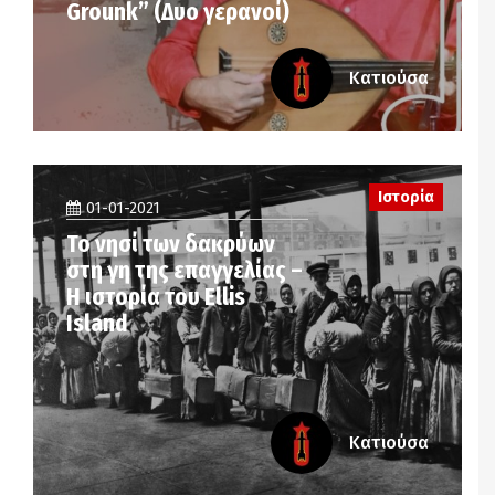
Grounk” (Δυο γερανοί)
Κατιούσα
Ιστορία
01-01-2021
Το νησί των δακρύων
στη γη της επαγγελίας –
Η ιστορία του Ellis
Island
Κατιούσα