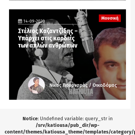
Μουσική
14-09-2020
Στέλιος Καζαντζίδης –
Υπάρχει στις καρδιές
των απλών ανθρώπων
Νίκος Πουρναράς / Οικοδόμος
Notice
: Undefined variable: query_str in
/srv/katiousa/pub_dir/wp-
content/themes/katiousa_theme/templates/category/