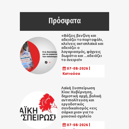
Πρόσφατα
«Βάζεις βενζίνη και
αδειάζει το πορτοφόλι,
κλείνεις ακτοπλοϊκά και
αδειάζει ο
λογαριασμός, ψάχνεις
δωμάτιο και …αδειάζει
το όνειρο!»
07-08-2026 |
Κατιούσα
Λαϊκή Συσπείρωση
Χίου: Κυβέρνηση,
δημοτική αρχή, βολική
αντιπολίτευση και
εργοδοτικός
συνδικαλισμός «εις
σάρκα μια» για το
μουσικό σχολείο
07-08-2026 |