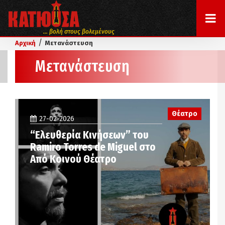
... βολή στους βολεμένους
/
Αρχική
Μετανάστευση
Μετανάστευση
Θέατρο
27-02-2026
“Ελευθερία Κινήσεων” του
Ramiro Torres de Miguel στο
Από Κοινού Θέατρο