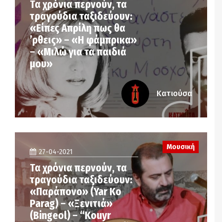
Τα χρόνια περνούν, τα
τραγούδια ταξιδεύουν:
«Είπες Απρίλη πως θα
’ρθεις» – «Η φάμπρικα»
– «Μιλώ για τα παιδιά
μου»
Κατιούσα
Μουσική
27-04-2021
Τα χρόνια περνούν, τα
τραγούδια ταξιδεύουν:
«Παράπονο» (Yar Ko
Parag) – «Ξενιτιά»
(Bingeol) – “Kouyr