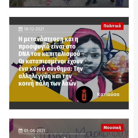
Πολιτικά
18-12-2021
Η μετανάστευση και η
προσφυγιά είναι στο
DNA του καπιταλισμού –
Οι καταπιεσμένοι έχουν
ένα κοινό σύνθημα: Την
αλληλεγγύη και την
κοινή πάλη των λαών
Κατιούσα
Μουσική
01-06-2021