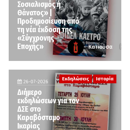
Σοσιαλισμός ή
Θάνατος» |
Προδημοσίευση από
τη νέα έκδοση της
«Σύγχρονης
Εποχής»
Κατιούσα
Εκδηλώσεις
Ιστορία
26-07-2026
Διήμερο
εκδηλώσεων για τον
ΔΣΕ στο
Καραβόσταμο
Ικαρίας