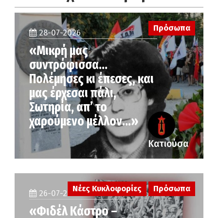
Πρόσωπα
28-07-2026
«Μικρή μας
συντρόφισσα…
Πολέμησες κι έπεσες, και
μας έρχεσαι πάλι,
Σωτηρία, απ’ το
χαρούμενο μέλλον…»
Κατιούσα
Νέες Κυκλοφορίες
Πρόσωπα
26-07-2026
«Φιδέλ Κάστρο –