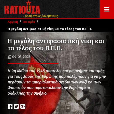
... βολή στους βολεμένους
/
/
Αρχική
Ιστορία
Η μεγάλη αντιφασιστική νίκη και το τέλος του Β.Π.Π.
Η μεγάλη αντιφασιστική νίκη και
το τέλος του Β.Π.Π.
09-05-2023
Η 9η Μαΐου του 1945 αποτελεί ημέρα μνήμης και τιμής
για τους λαούς της Ευρώπης που πολέμησαν για να μην
περάσουν τα ιμπεριαλιστικά σχέδια των Ναζί και των
Φασιστών που αιματοκύλισαν την Ευρώπη και
ολόκληρη την υφήλιο.