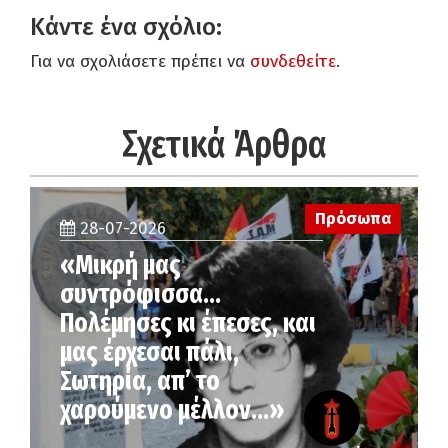
Κάντε ένα σχόλιο:
Για να σχολιάσετε πρέπει να
συνδεθείτε
.
Σχετικά Άρθρα
Πρόσωπα
28-07-2026
«Μικρή μας
συντρόφισσα…
Πολέμησες κι έπεσες, και
μας έρχεσαι πάλι,
Σωτηρία, απ’ το
χαρούμενο μέλλον…»