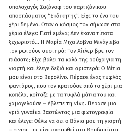
υπολοχαγός Σαζάνοφ του παρτιζάνικου
αποσπάσματος “Εκδικητής”. Είχε το ένα του
χέρι δεμένο. Οταν ο κόσμος τον σήκωσε στα
χέρια έλεγε: Γιατί εμένα; Δεν έκανα τίποτα
ξεχωριστό… Η Μαρία Μιχαΐλοβνα Μινάγιεβα
τον ρωτούσε αυστηρά: Τον Χίτλερ βρε τον
πιάσατε; Είχε βάλει τα καλά της ρούχα για τη
γιορτή και έλεγε δεξιά και αριστερά: Ο Μίτια
μου είναι στο Βερολίνο. Πέρασε ένας τυφλός
φαντάρος, που τον κρατούσε από το χέρι μια
κοπέλα, κοίταζε με τα τυφλά μάτια του και
χαμογελούσε – έβλεπε τη νίκη. Πέρασε μια
γριά γυναίκα βαστώντας μια φωτογραφία
και έλεγε: Θέλω να δει ο Βάνια μου τη γιορτή
– ο γιος της είχε σκοτωθεί στη Βουδαπέστη.