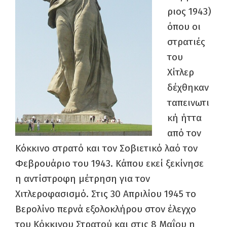
ριος 1943)
όπου οι
στρατιές
του
Χίτλερ
δέχθηκαν
ταπεινωτι
κή ήττα
από τον
Κόκκινο στρατό και τον Σοβιετικό λαό τον
Φεβρουάριο του 1943. Κάπου εκεί ξεκίνησε
η αντίστροφη μέτρηση για τον
Χιτλεροφασισμό. Στις 30 Απριλίου 1945 το
Βερολίνο περνά εξολοκλήρου στον έλεγχο
του Κόκκινου Στρατού και στις 8 Μαΐου η