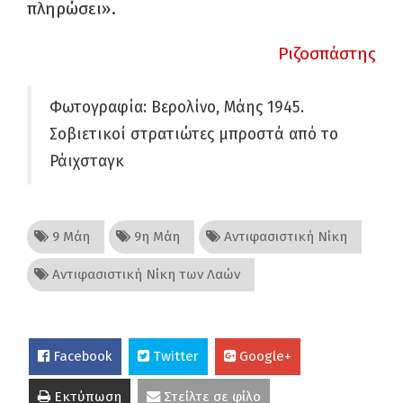
πληρώσει».
Ριζοσπάστης
Φωτογραφία: Βερολίνο, Μάης 1945.
Σοβιετικοί στρατιώτες μπροστά από το
Ράιχσταγκ
9 Μάη
9η Μάη
Αντιφασιστική Νίκη
Αντιφασιστική Νίκη των Λαών
Facebook
Twitter
Google+
Εκτύπωση
Στείλτε σε φίλο