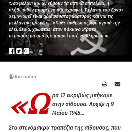
Όσο μελάνι και αν χύσουν τα αστικά επιτελεία, η
αλήθεια δεν μπορεί να παραγραφεί. Τα λόγια του Ερνστ
Χέμινγουεϊ είναι αδιάψευστος μάρτυρας και για τις
μελλοντικές γενιές… «Κάθε άνθρωπος που αγαπά την
ελευθερία, χρωστάει στον Κόκκινο Στρατό
περισσότερα από ό,τι μπορεί ποτέ να πληρώσει».
Κατιούσα
«Ω
ρα 12 ακριβώς μπήκαμε
στην αίθουσα. Αρχιζε η 9
Μαΐου 1945…
Στα στενόμακρα τραπέζια της αίθουσας, που