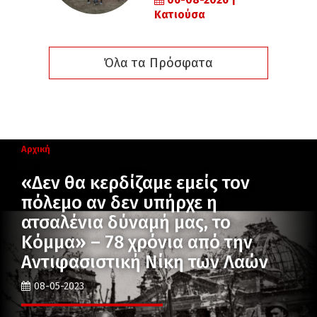
06-08-2026 |
Κατιούσα
Όλα τα Πρόσφατα
Αρχική
«Δεν θα κερδίζαμε εμείς τον
πόλεμο αν δεν υπήρχε η
ατσαλένια δύναμή μας, το
Κόμμα» – 78 χρόνια από την
Αντιφασιστική Νίκη των Λαών
08-05-2023