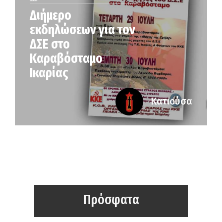
Διήμερο
εκδηλώσεων για τον
ΔΣΕ στο
Καραβόσταμο
Ικαρίας
Κατιούσα
Πρόσφατα