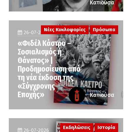
Κατιούσα
Νέες Κυκλοφορίες
Πρόσωπα
26-07-2026
«Φιδέλ Κάστρο –
Σοσιαλισμός ή
Θάνατος» |
Προδημοσίευση από
τη νέα έκδοση της
«Σύγχρονης
Εποχής»
Κατιούσα
Εκδηλώσεις
Ιστορία
26-07-2026