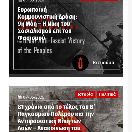
09-05-2026
Ευρωπαϊκή
Κομμουνιστική Δράση:
9η Μάη – Η Νίκη του
Σοσιαλισμού επί του
Φασισμού
Κατιούσα
Ιστορία
Πολιτικά
09-05-2026
81 χρόνια από το τέλος του Β’
Παγκοσμίου Πολέμου και την
Αντιφασιστική Νίκη των
Λαών – Ανακοίνωση του