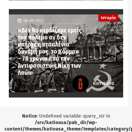
Ιστορία
08-05-2023
«Δεν θα κερδίζαμε εμείς
τον πόλεμο αν δεν
υπήρχε η ατσαλένια
δύναμή μας, το Κόμμα»
– 78 χρόνια από την
Αντιφασιστική Νίκη των
Λαών
Κατιούσα
Notice
: Undefined variable: query_str in
/srv/katiousa/pub_dir/wp-
content/themes/katiousa_theme/templates/category/