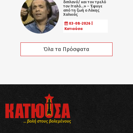
διπλανό/ και τον τρελό
τον Ιταλό…» – Έφυγε
από τη ζωή ο Λάκης
Χαλκιάς
03-08-2026 |
Κατιούσα
Όλα τα Πρόσφατα
... βολή στους βολεμένους