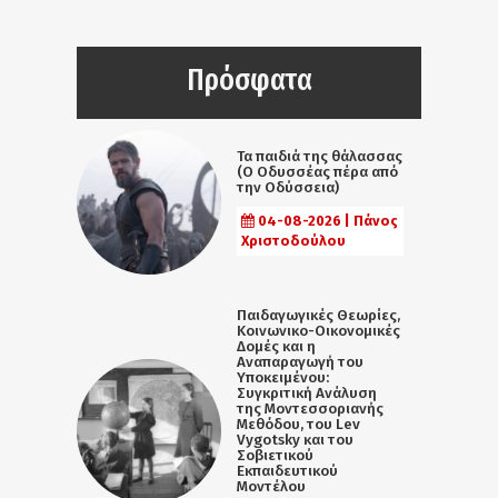
Πρόσφατα
Τα παιδιά της θάλασσας
(Ο Οδυσσέας πέρα από
την Οδύσσεια)
04-08-2026 | Πάνος
Χριστοδούλου
Παιδαγωγικές Θεωρίες,
Κοινωνικο-Οικονομικές
Δομές και η
Αναπαραγωγή του
Υποκειμένου:
Συγκριτική Ανάλυση
της Μοντεσσοριανής
Μεθόδου, του Lev
Vygotsky και του
Σοβιετικού
Εκπαιδευτικού
Μοντέλου