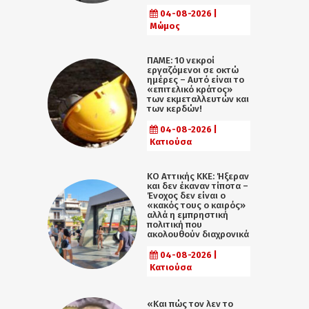
04-08-2026 |
Μώμος
ΠΑΜΕ: 10 νεκροί
εργαζόμενοι σε οκτώ
ημέρες – Αυτό είναι το
«επιτελικό κράτος»
των εκμεταλλευτών και
των κερδών!
04-08-2026 |
Κατιούσα
KO Αττικής ΚΚΕ: Ήξεραν
και δεν έκαναν τίποτα –
Ένοχος δεν είναι ο
«κακός τους ο καιρός»
αλλά η εµπρηστική
πολιτική που
ακολουθούν διαχρονικά
04-08-2026 |
Κατιούσα
«Και πώς τον λεν το