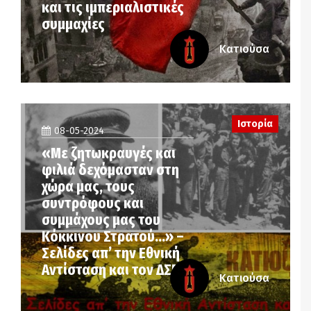
και τις ιμπεριαλιστικές
συμμαχίες
Κατιούσα
Ιστορία
08-05-2024
«Με ζητωκραυγές και
φιλιά δεχόμασταν στη
χώρα μας, τους
συντρόφους και
συμμάχους μας του
Κόκκινου Στρατού…» –
Σελίδες απ’ την Εθνική
Αντίσταση και τον ΔΣΕ
Κατιούσα