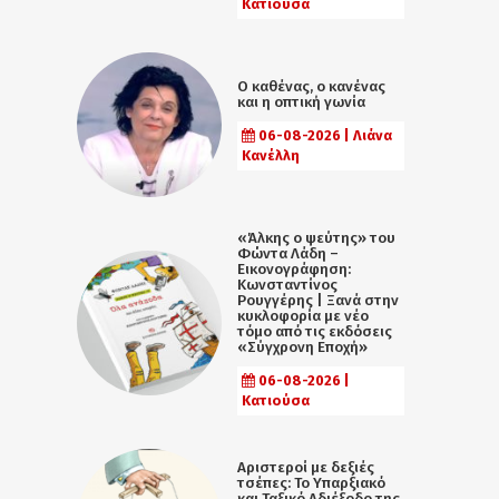
Κατιούσα
Ο καθένας, ο κανένας
και η οπτική γωνία
06-08-2026 | Λιάνα
Κανέλλη
«Άλκης ο ψεύτης» του
Φώντα Λάδη –
Εικονογράφηση:
Κωνσταντίνος
Ρουγγέρης | Ξανά στην
κυκλοφορία με νέο
τόμο από τις εκδόσεις
«Σύγχρονη Εποχή»
06-08-2026 |
Κατιούσα
Αριστεροί με δεξιές
τσέπες: Το Υπαρξιακό
και Ταξικό Αδιέξοδο της