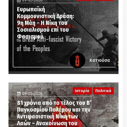
09-05-2026
Ευρωπαϊκή
Κομμουνιστική Δράση:
9η Μάη – Η Νίκη του
Σοσιαλισμού επί του
Φασισμού
Κατιούσα
Ιστορία
Πολιτικά
09-05-2026
81 χρόνια από το τέλος του Β’
Παγκοσμίου Πολέμου και την
Αντιφασιστική Νίκη των
Λαών – Ανακοίνωση του