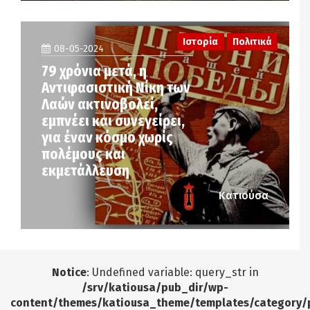
Ιστορία
Πολιτικά
08-05-2024
79 χρόνια μετά, η
Αντιφασιστική Νίκη των
Λαών ακτινοβολεί,
εμπνέει και συνεγείρει,
για έναν κόσμο χωρίς
πολέμους και
εκμετάλλευση
Κατιούσα
Notice
: Undefined variable: query_str in
/srv/katiousa/pub_dir/wp-
content/themes/katiousa_theme/templates/category/