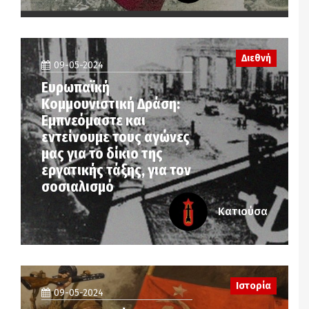
Διεθνή
09-05-2024
Ευρωπαϊκή
Κομμουνιστική Δράση:
Εμπνεόμαστε και
εντείνουμε τους αγώνες
μας για το δίκιο της
εργατικής τάξης, για τον
σοσιαλισμό
Κατιούσα
Ιστορία
09-05-2024