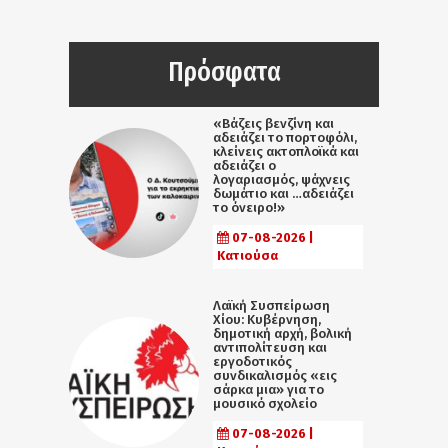
Πρόσφατα
«Βάζεις βενζίνη και
αδειάζει το πορτοφόλι,
κλείνεις ακτοπλοϊκά και
αδειάζει ο
λογαριασμός, ψάχνεις
δωμάτιο και …αδειάζει
το όνειρο!»
07-08-2026 |
Κατιούσα
Λαϊκή Συσπείρωση
Χίου: Κυβέρνηση,
δημοτική αρχή, βολική
αντιπολίτευση και
εργοδοτικός
συνδικαλισμός «εις
σάρκα μια» για το
μουσικό σχολείο
07-08-2026 |