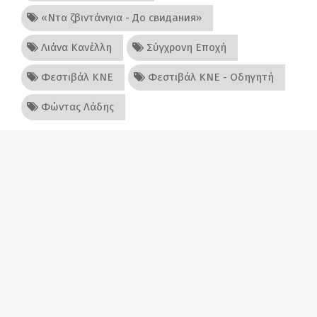
«Ντα ζβιντάνιγια - Дo свидания»
Λιάνα Κανέλλη
Σύγχρονη Εποχή
Φεστιβάλ ΚΝΕ
Φεστιβάλ ΚΝΕ - Οδηγητή
Φώντας Λάδης
Facebook
Twitter
Google+
Εκτύπωση
Στείλτε σε φίλο
Κατιούσα
...βολή στους βολεμένους