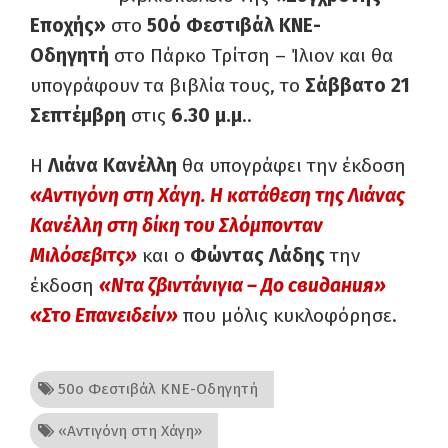
Εποχής»
στο
50ό Φεστιβάλ ΚΝΕ-
Οδηγητή
στο Πάρκο Τρίτση – Ίλιον και θα
υπογράφουν τα βιβλία τους, το
Σάββατο 21
Σεπτέμβρη
στις
6.30 μ.μ
..
Η
Λιάνα Κανέλλη
θα υπογράφει την έκδοση
«Αντιγόνη στη Χάγη. Η κατάθεση της Λιάνας
Κανέλλη στη δίκη του Σλόμπονταν
Μιλόσεβιτς»
και ο
Φώντας Λάδης
την
έκδοση
«Ντα ζβιντάνιγια – Дo свидания»
«Στο Επανειδείν»
που μόλις κυκλοφόρησε.
50ο Φεστιβάλ ΚΝΕ-Οδηγητή
«Αντιγόνη στη Χάγη»