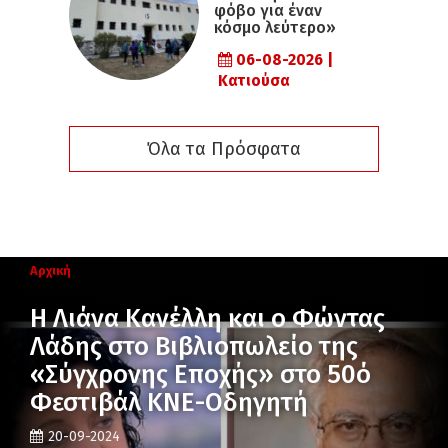
φόβο για έναν
κόσμο λεύτερο»
06-08-2026 |
Κατιούσα
Όλα τα Πρόσφατα
Αρχική
Η Λιάνα Κανέλλη και ο Φώντας
Λάδης στο Βιβλιοπωλείο της
«Σύγχρονης Εποχής» στο 50ό
Φεστιβάλ ΚΝΕ-Οδηγητή
20-09-2024