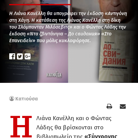
Η Λιάνα Κανέλλη θα υπογράφει την έκδοση «Αντιγόνη
στη Χάγη. Η κατάθεση της Λιάνας Κανέλλη στη δίκη
του Σλόμπονταν Μιλόσεβιτς» και ο Φώντας Λάδης την
έκδοση «Ντα ζβιντάνιγια – Дo свидания» «Στο
Επανειδείν» που μόλις κυκλοφόρησε.
Κατιούσα
Η
Λιάνα Κανέλλη και ο Φώντας
Λάδης θα βρίσκονται στο
βιβλιοπωλείο της
«Σύγχρονης