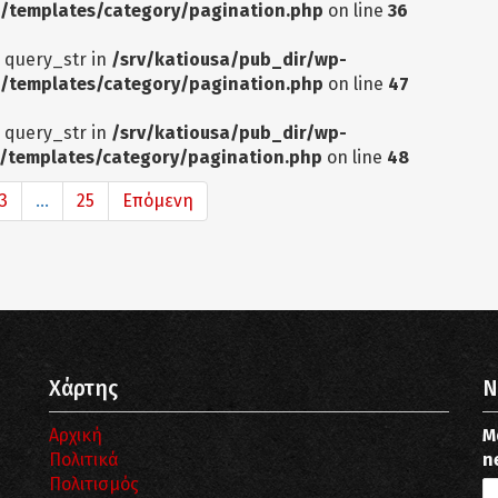
/templates/category/pagination.php
on line
36
: query_str in
/srv/katiousa/pub_dir/wp-
/templates/category/pagination.php
on line
47
: query_str in
/srv/katiousa/pub_dir/wp-
/templates/category/pagination.php
on line
48
3
...
25
Επόμενη
Χάρτης
N
Αρχική
Μ
Πολιτικά
n
Πολιτισμός