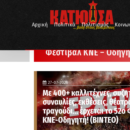
Αρχική
Πολιτικά
Πολιτισμός
Κοινω
... βολή στους βολεμένους
/
Αρχική
Φεστιβάλ ΚΝΕ - Οδηγητή
Φεστιβάλ ΚΝΕ – Οδηγ
27-07-2026
Με 400+ καλλιτέχνες, συζη
συναυλίες, εκθέσεις, θέατρ
τραγούδι… έρχεται το 52ο
ΚΝΕ-Οδηγητή! (ΒΙΝΤΕΟ)