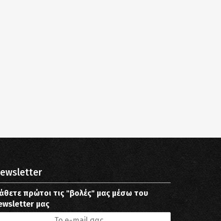
ewsletter
άθετε πρώτοι τις "βολές" μας μέσω του
ewsletter μας