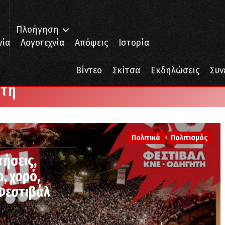
Πλοήγηση
νία
Λογοτεχνία
Απόψεις
Ιστορία
Βίντεο
Σκίτσα
Εκδηλώσεις
Συν
ητή
Πολιτικά
Πολιτισμός
τήσεις,
ο, χορό,
 Φεστιβάλ