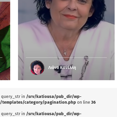
Λιάνα Κανέλλη
: query_str in
/srv/katiousa/pub_dir/wp-
/templates/category/pagination.php
on line
36
: query_str in
/srv/katiousa/pub_dir/wp-