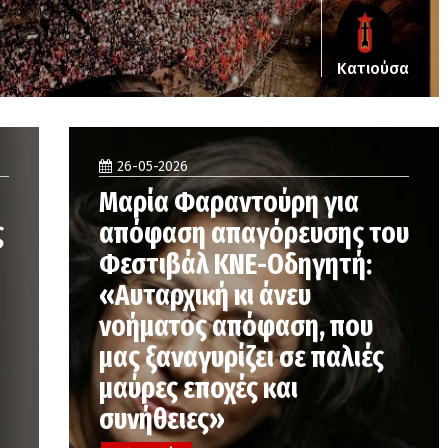
Κατιούσα
26-05-2026
Μαρία Φαραντούρη για
ς
απόφαση απαγόρευσης του
Φεστιβάλ ΚΝΕ-Οδηγητή:
«Αυταρχική κι άνευ
νοήματος απόφαση, που
μας ξαναγυρίζει σε παλιές
μαύρες εποχές και
συνήθειες»