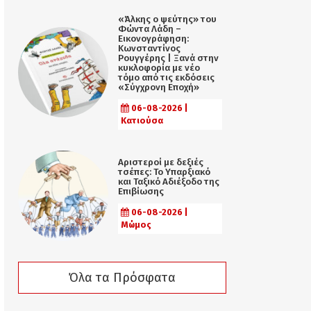
«Άλκης ο ψεύτης» του
Φώντα Λάδη –
Εικονογράφηση:
Κωνσταντίνος
Ρουγγέρης | Ξανά στην
κυκλοφορία με νέο
τόμο από τις εκδόσεις
«Σύγχρονη Εποχή»
06-08-2026 |
Κατιούσα
Αριστεροί με δεξιές
τσέπες: Το Υπαρξιακό
και Ταξικό Αδιέξοδο της
Επιβίωσης
06-08-2026 |
Μώμος
Όλα τα Πρόσφατα