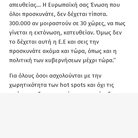
απευθείας… Η Ευρωπαϊκή σας Ένωση που
όλοι προσκυνάτε, δεν δέχεται τίποτα.
300.000 αν μοιραστούν σε 30 χώρες, να πως
γίνεται η εκτόνωση, κατευθείαν. Όμως δεν
το δέχεται αυτή η Ε.Ε και σεις την
προσκυνάτε ακόμα και τώρα, όπως και η
πολιτική των κυβερνήσεων μέχρι τώρα.”
Για όλους όσοι ασχολούνται με την
χωρητικότητα των hot spots και όχι τις
αιτίες που δημιουργούνται στρατόπεδα
συγκέντρωσης. Για όσους απειλούνται από
αλλοίωση πολιτισμού, κουλτούρας και
εξισλαμισμό και διόλου δεν ασχολούνται με
τα αίτια δημιουργίας πολέμων,