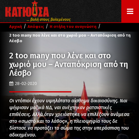
... βολή στους βολεμένους
/
/
/
Αρχική
Απόψεις
Η στήλη του αναγνώστη
2 too many που λένε και στο χωριό μου – Ανταπόκριση από τη
Λέσβο
2 too many που λένε και στο
χωριό μου – Ανταπόκριση από τη
Λέσβο
28-02-2020
Οι ντόπιοι έχουν υψηλότατο αίσθημα δικαιοσύνης. Ναι
ψήφισαν μαζικά ΝΔ, ναι ανέχτηκαν ρατσιστικές
επιθέσεις. Αλλά όταν χρειάστηκε να επιλέξουν ανάμεσα
στο «σωστό και το λάθος», η πλειοψηφία τους δε
δίστασε να προτάξει το σώμα της στην υπεράσπιση του
αδικημένου.