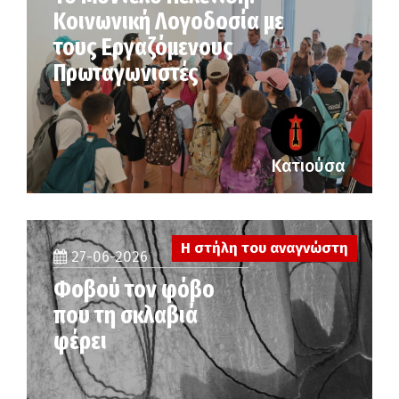
Κοινωνική Λογοδοσία με
τους Εργαζόμενους
Πρωταγωνιστές
Κατιούσα
Η στήλη του αναγνώστη
27-06-2026
Φοβού τον φόβο
που τη σκλαβιά
φέρει