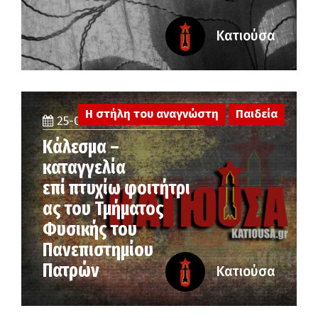
Κατιούσα
Η στήλη του αναγνώστη
Παιδεία
25-06-2026
Κάλεσμα –
καταγγελία
επί πτυχίω φοιτήτρι
ας του Τμήματος
Φυσικής του
Πανεπιστημίου
Πατρών
Κατιούσα