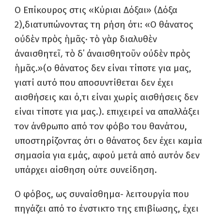
Ο Επίκουρος στις «Κύριαι Δόξαι» (Δόξα
2),διατυπώνοντας τη ρήση ότι: «Ο θάνατος
οὐδὲν πρὸς ἡμᾶς· τὸ γὰρ διαλυθὲν
ἀναισθητεῖ͵ τὸ δ΄ ἀναισθητοῦν οὐδὲν πρὸς
ἡμᾶς.»(ο θάνατος δεν είναι τίποτε για μας,
γιατί αυτό που αποσυντίθεται δεν έχει
αισθήσεις και ό,τι είναι χωρίς αισθήσεις δεν
είναι τίποτε για μας.). επιχειρεί να απαλλάξει
τον άνθρωπο από τον φόβο του θανάτου,
υποστηρίζοντας ότι ο θάνατος δεν έχει καμία
σημασία για εμάς, αφού μετά από αυτόν δεν
υπάρχει αίσθηση ούτε συνείδηση.
Ο φόβος, ως συναίσθημα- λειτουργία που
πηγάζει από το ένστικτο της επιβίωσης, έχει