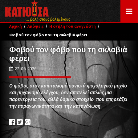
... βολή στους βολεμένους
/
/
/
Αρχική
Απόψεις
Η στήλη του αναγνώστη
Φοβού τον φόβο που τη σκλαβιά φέρει
Φοβού τον φόβο που τη σκλαβιά
φέρει
27-06-2026
Ο φόβος στον καπιταλισμό συνιστά ψυχολογικό μοχλό
και μηχανισμό ελέγχου, δεν αποτελεί απλώς μια
παρενέργεια του, αλλά δομικό στοιχείο που επηρεάζει
την παραγωγικότητα και την κατανάλωση