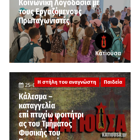
Κοινωνική Λογοδοσία με
τους Εργαζόμενους
Πρωταγωνιστές
Κατιούσα
Η στήλη του αναγνώστη
Παιδεία
25-06-2026
Κάλεσμα –
καταγγελία
επί πτυχίω φοιτήτρι
ας του Τμήματος
Φυσικής του