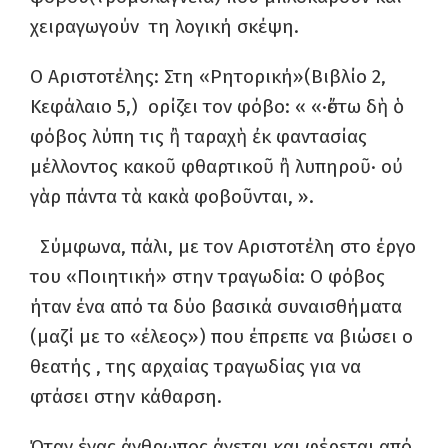
χειραγωγούν τη λογική σκέψη.
Ο Αριστοτέλης: Στη «Ρητορική»(Βιβλίο 2,
Κεφάλαιο 5,) ορίζει τον φόβο: « «·ἔστω δὴ ὁ
φόβος λύπη τις ἢ ταραχὴ ἐκ φαντασίας
μέλλοντος κακοῦ φθαρτικοῦ ἢ λυπηροῦ· οὐ
γὰρ πάντα τὰ κακὰ φοβοῦνται, ».
Σύμφωνα, πάλι, με τον Αριστοτέλη στο έργο
του «Ποιητική» στην τραγωδία: Ο φόβος
ήταν ένα από τα δύο βασικά συναισθήματα
(μαζί με το «έλεος») που έπρεπε να βιώσει ο
θεατής , της αρχαίας τραγωδίας για να
φτάσει στην κάθαρση.
Όταν ένας άνθρωπος άγεται και φέρεται από