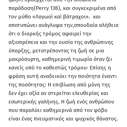
παράδοση(Perry 138), και συγκεκριμένα από
τον μύθο «Λαγωοὶ καὶ βάτραχοι». και
αποτυπώνει ανάγλυφα την,σπουδαία αλήθεια
ότι ο διαρκής τρόμος αφαιρεί την
αξιοπρέπεια και την ουσία της ανθρώπινης
ύπαρξης, μετατρέποντας τη ζωή σε μια
μακρόσυρτη, καθημερινή τιμωρία όταν ζει
κανείς υπό το καθεστώς τρόμου· Επίσης η
φράση αυτή αναδεικύει την ποιότητα έναντι
της ποσότητας: Η επιβίωση από μόνη της
δεν έχει αξία αν στερείται ελευθερίας και
εσωτερικής γαλήνης. Η ζωή ενός ανθρώπου
που παραλύει καθημερινά από τον φόβο
είναι ένας πνευματικός και ψυχικός θάνατος.