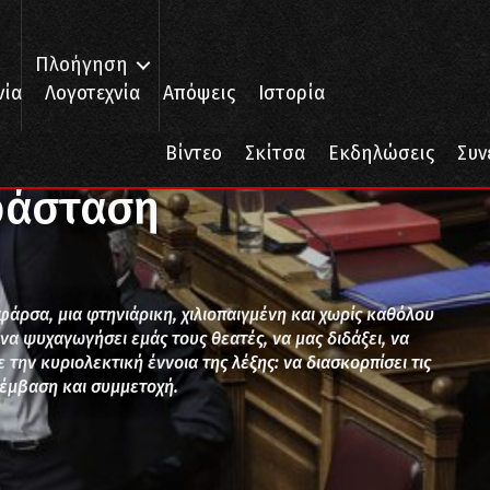
Πλοήγηση
νία
Λογοτεχνία
Απόψεις
Ιστορία
Βίντεο
Σκίτσα
Εκδηλώσεις
Συν
ράσταση
άρσα, μια φτηνιάρικη, χιλιοπαιγμένη και χωρίς καθόλου
να ψυχαγωγήσει εμάς τους θεατές, να μας διδάξει, να
την κυριολεκτική έννοια της λέξης: να διασκορπίσει τις
ρέμβαση και συμμετοχή.