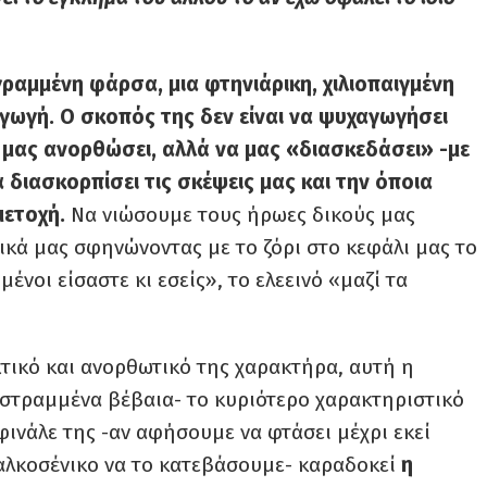
γραμμένη φάρσα, μια φτηνιάρικη, χιλιοπαιγμένη
γωγή. Ο σκοπός της δεν είναι να ψυχαγωγήσει
α μας ανορθώσει, αλλά να μας «διασκεδάσει» -με
α διασκορπίσει τις σκέψεις μας και την όποια
μετοχή.
Να νιώσουμε τους ήρωες δικούς μας
κά μας σφηνώνοντας με το ζόρι στο κεφάλι μας το
μένοι είσαστε κι εσείς», το ελεεινό «μαζί τα
κτικό και ανορθωτικό της χαρακτήρα, αυτή η
στραμμένα βέβαια- το κυριότερο χαρακτηριστικό
φινάλε της -αν αφήσουμε να φτάσει μέχρι εκεί
παλκοσένικο να το κατεβάσουμε- καραδοκεί
η