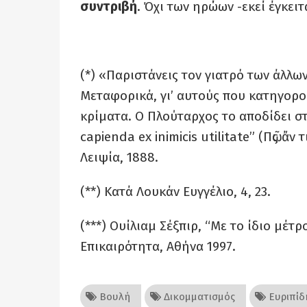
συντριβή
. Όχι των ηρώων -εκεί έγκειτ
(*) «Παριστάνεις τον γιατρό των άλλων
Μεταφορικά, γι’ αυτούς που κατηγορούν
κρίματα. Ο Πλούταρχος το αποδίδει στ
capienda ex inimicis utilitate” (Πῶς ἄν 
Λειψία, 1888.
(**) Κατά Λουκάν Ευγγέλιο, 4, 23.
(***) Ουίλιαμ Σέξπιρ, “Με το ίδιο μέτ
Επικαιρότητα, Αθήνα 1997.
Βουλή
Δικομματισμός
Ευριπίδ