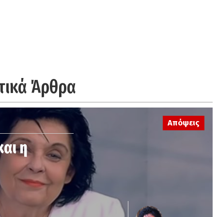
τικά Άρθρα
Απόψεις
και η