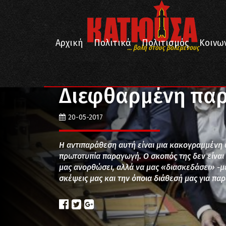
Αρχική
Πολιτικά
Πολιτισμός
Κοινω
... βολή στους βολεμένους
/
/
Αρχική
Απόψεις
Διεφθαρμένη παράσταση
Διεφθαρμένη πα
20-05-2017
Η αντιπαράθεση αυτή είναι μια κακογραμμένη φ
πρωτοτυπία παραγωγή. Ο σκοπός της δεν είναι 
μας ανορθώσει, αλλά να μας «διασκεδάσει» -με 
σκέψεις μας και την όποια διάθεσή μας για πα