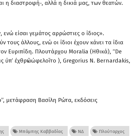
αι η διαστροφή-, αλλά η δικιά μας, των θεατών.
, ενώ είσαι γεμάτος αρρώστιες ο ίδιος».
 τους άλλους, ενώ οι ίδιοι έχουν κάνει τα ίδια
ον Ευριπίδη. Πλουτάρχου Moralia (Ηθικά), “De
τις ὐπ’ ἐχθρῶν ὠφελοῖτο ), Gregorius N. Bernardakis,
ρο”, μετάφραση Βασίλη Ρώτα, εκδόσεις
ης
Μπάμπης Καββαδίας
ΝΔ
Πλούταρχος