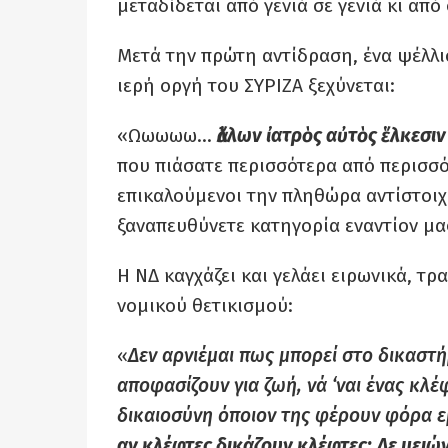
μεταδίδεται από γενιά σε γενιά κι απ
Μετά την πρώτη αντίδραση, ένα ψέλλισ
ιερή οργή του ΣΥΡΙΖΑ ξεχύνεται:
«Ωωωωω…
ἄλλων ἰατρὸς αὐτὸς ἕλκεσι
που πιάσατε περισσότερα από περισσό
επικαλούμενοι την πληθώρα αντίστοιχ
ξαναπευθύνετε κατηγορία εναντίον μα
Η ΝΔ καγχάζει και γελάει ειρωνικά, 
νομικού θετικισμού:
«
Δεν αρνιέμαι πως μπορεί στο δικαστ
αποφασίζουν για ζωή, νά ‘ναι ένας κλέ
δικαιοσύνη όποιον της φέρουν φόρα ε
αν κλέφτες δικάζουν κλέφτες;
Δε μειών