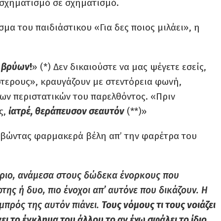
ό σχηματισμό σε σχηματισμό.
μα του παιδιάστικου «Για δες ποιος μιλάει», η
ν βρύων
!
» (*) Δεν δικαιούστε να μας ψέγετε εσείς,
τερους», κραυγάζουν με στεντόρεια φωνή,
ων περιστατικών του παρελθόντος. «Πριν
ς,
ἰατρέ, θεράπευσον σεαυτόν
(**)»
τραβώντας φαρμακερά βέλη απ’ την φαρέτρα του
ήριο, ανάμεσα στους δώδεκα ένορκους που
φτης ή δυο, πιο ένοχοι απ’ αυτόνε που δικάζουν. Η
μπρός της αυτόν πιάνει.
Τους νόμους τι τους νοιάζει
ει το έγκλημα του άλλου το αν έχω σφάλει το ίδιο