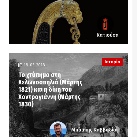
Κατιούσα
Ιστορία
18-03-2018
Το χτύπημα στη
Χελωνοσπηλιά (Μάρτης
1821) και η δίκη του
Χοντρογιάννη (Μάρτης
1830)
Μπάμπης Καββαδίας