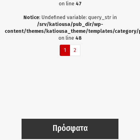
on line
47
Notice
: Undefined variable: query_str in
/srv/katiousa/pub_dir/wp-
content/themes/katiousa_theme/templates/category/
on line
48
1
2
Πρόσφατα