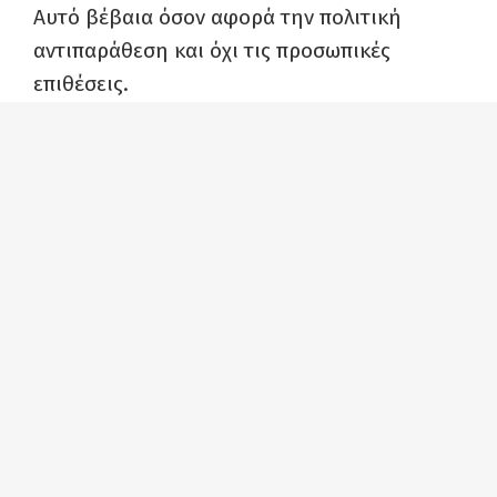
Αυτό βέβαια όσον αφορά την πολιτική
αντιπαράθεση και όχι τις προσωπικές
επιθέσεις.
2. Τι ειπώθηκε στο κείμενο
: Η πολιτική του,
2
κατά Τσίπρα, “αριστεροχωρίου”
αντικειμενικά είναι βούτυρο στο ψωμί του
ΣΥΡΙΖΑ. Είτε άμεσα, με την σύμπραξή τους
στο κίνημα παλιότερα, είτε έμμεσα,
υιοθετώντας την ατζέντα της πολιτικής του.
Επίσης τονίστηκε καθαρά στο κείμενο ότι
σήμερα αυτός ο χώρος επίσημα αποκηρύξει
τον ΣΥΡΙΖΑ, εξ ου και η ανάλυση ότι
αντικειμενικά υιοθετεί την ατζέντα του -αν
είχαν ακόμα οργανωτικές σχέσεις η ανάλυση