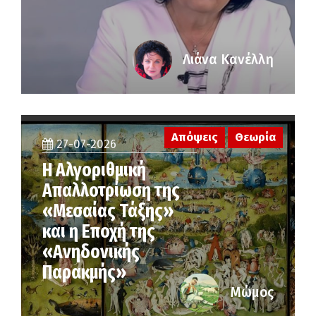
Λιάνα Κανέλλη
Απόψεις
Θεωρία
27-07-2026
Η Αλγοριθμική
Απαλλοτρίωση της
«Μεσαίας Τάξης»
και η Εποχή της
«Ανηδονικής
Παρακμής»
Μώμος