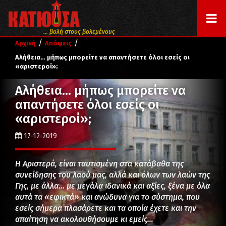
... βολή στους βολεμένους
/
/
Αρχική
Απόψεις
Αλήθεια… μήπως μπορείτε να απαντήσετε όλοι εσείς οι
«αριστεροί»;
Αλήθεια… μήπως μπορείτε να
απαντήσετε όλοι εσείς οι
«αριστεροί»;
17-12-2019
Η Αριστερά, είναι ταυτισμένη στα κατάβαθα της
συνείδησης του λαού μας, αλλά και όλων των λαών της
Γης, με άλλα… με μεγάλα ιδανικά και αξίες, ξένα με όλα
αυτά τα «εφικτά» και ανώδυνα για το σύστημα, που
εσείς σήμερα πλασάρετε και τα οποία έχετε και την
απαίτηση να ακολουθήσουμε κι εμείς…