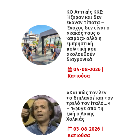
KO Αττικής ΚΚΕ:
Ήξεραν και δεν
έκαναν τίποτα –
Ένοχος δεν είναι ο
«κακός τους ο
καιρός» αλλά η
εµπρηστική
πολιτική που
ακολουθούν
διαχρονικά
04-08-2026 |
Κατιούσα
«Και πώς τον λεν
το διπλανό/ και τον
τρελό τον Ιταλό…»
– Έφυγε από τη
ζωή ο Λάκης
Χαλκιάς
03-08-2026 |
Κατιούσα