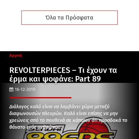
Όλα τα Πρόσφατα
Αρχική
REVOLTERPIECES – Τι έχουν τα
έρμα και ψοφάνε: Part 89
16-12-2019
Διάλογος καλό είναι να λαμβάνει χώρα μεταξύ
διαφωνουσών πλευρών. Καλό είναι επίσης να μην
χρεώνεις από το πουθενά σε κάποιον ότι προσδοκά το
θάνατο ενός ανθρώπου.