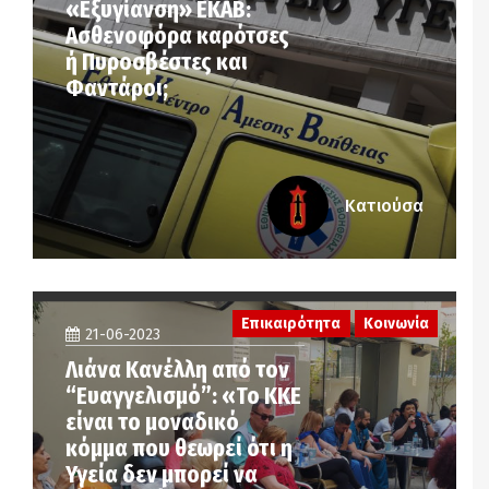
«Εξυγίανση» ΕΚΑΒ:
Ασθενοφόρα καρότσες
ή Πυροσβέστες και
Φαντάροι;
Κατιούσα
Επικαιρότητα
Κοινωνία
21-06-2023
Λιάνα Κανέλλη από τον
“Ευαγγελισμό”: «Το ΚΚΕ
είναι το μοναδικό
κόμμα που θεωρεί ότι η
Υγεία δεν μπορεί να