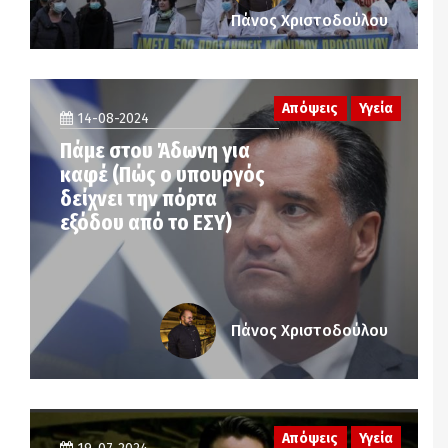
Πάνος Χριστοδούλου
Απόψεις
Υγεία
14-08-2024
Πάμε στου Άδωνη για
καφέ (Πώς ο υπουργός
δείχνει την πόρτα
εξόδου από το ΕΣΥ)
Πάνος Χριστοδούλου
Απόψεις
Υγεία