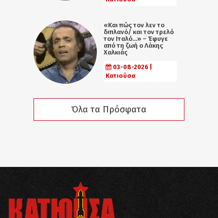
«Και πώς τον λεν το
διπλανό/ και τον τρελό
τον Ιταλό…» – Έφυγε
από τη ζωή ο Λάκης
Χαλκιάς
03-08-2026 |
Κατιούσα
Όλα τα Πρόσφατα