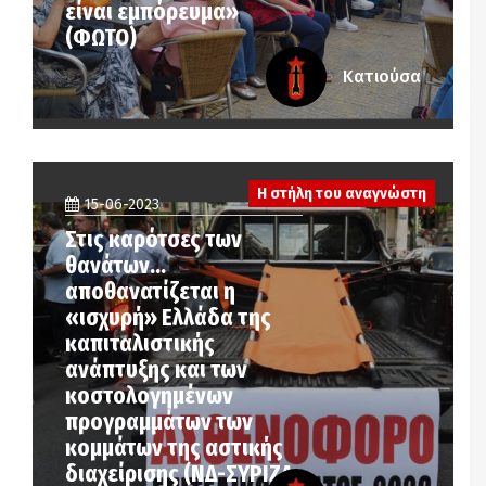
είναι εμπόρευμα»
(ΦΩΤΟ)
Κατιούσα
Η στήλη του αναγνώστη
15-06-2023
Στις καρότσες των
θανάτων…
αποθανατίζεται η
«ισχυρή» Ελλάδα της
καπιταλιστικής
ανάπτυξης και των
κοστολογημένων
προγραμμάτων των
κομμάτων της αστικής
διαχείρισης (ΝΔ-ΣΥΡΙΖΑ-