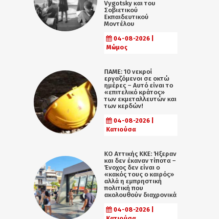
Vygotsky και του
Σοβιετικού
Εκπαιδευτικού
Μοντέλου
04-08-2026 |
Μώμος
ΠΑΜΕ: 10 νεκροί
εργαζόμενοι σε οκτώ
ημέρες – Αυτό είναι το
«επιτελικό κράτος»
των εκμεταλλευτών και
των κερδών!
04-08-2026 |
Κατιούσα
KO Αττικής ΚΚΕ: Ήξεραν
και δεν έκαναν τίποτα –
Ένοχος δεν είναι ο
«κακός τους ο καιρός»
αλλά η εµπρηστική
πολιτική που
ακολουθούν διαχρονικά
04-08-2026 |
Κατιούσα