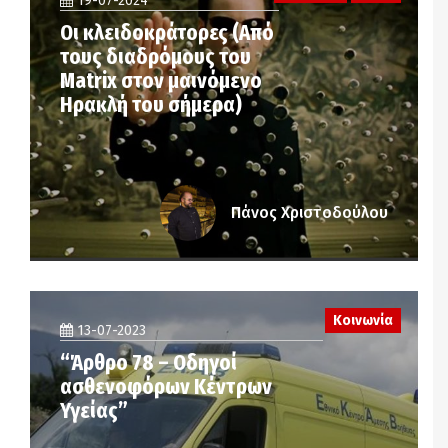
19-07-2024
Οι κλειδοκράτορες (Από
τους διαδρόμους του
Matrix στον μαινόμενο
Ηρακλή του σήμερα)
Πάνος Χριστοδούλου
Κοινωνία
13-07-2023
“Άρθρο 78 – Οδηγοί
ασθενοφόρων Κέντρων
Υγείας”