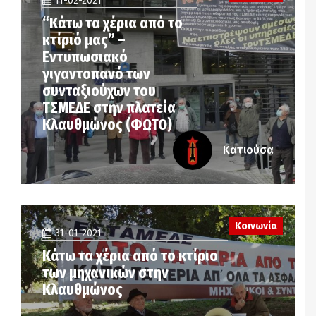
11-02-2021
“Κάτω τα χέρια από το
κτίριό μας” –
Εντυπωσιακό
γιγαντοπανό των
συνταξιούχων του
ΤΣΜΕΔΕ στην πλατεία
Κλαυθμώνος (ΦΩΤΟ)
Κατιούσα
Κοινωνία
31-01-2021
Κάτω τα χέρια από το κτίριο
των μηχανικών στην
Κλαυθμώνος