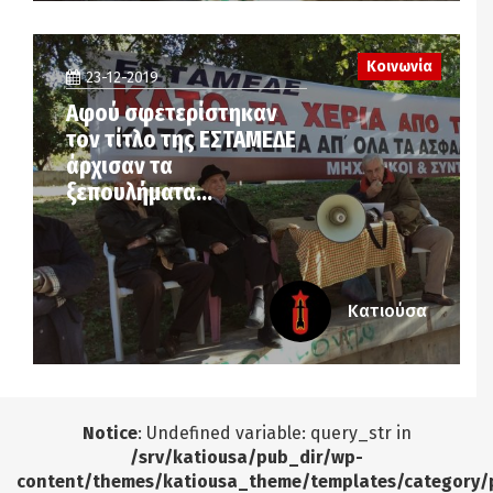
Κοινωνία
23-12-2019
Αφού σφετερίστηκαν
τον τίτλο της ΕΣΤΑΜΕΔΕ
άρχισαν τα
ξεπουλήματα…
Κατιούσα
Notice
: Undefined variable: query_str in
/srv/katiousa/pub_dir/wp-
content/themes/katiousa_theme/templates/category/