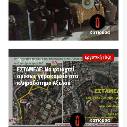
Κατιούσα
Εργατική Τάξη
15-09-2020
ΕΣΤΑΜΕΔΕ: Να φτιαχτεί
αμέσως γηροκομείο στο
κληροδότημα Αξελού
Κατιούσα