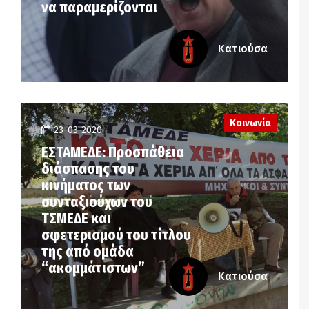
να παραμερίζονται
Κατιούσα
Κοινωνία
23-03-2020
ΕΣΤΑΜΕΔΕ: Προσπάθεια
διάσπασης του
κινήματος των
συνταξιούχων του
ΤΣΜΕΔΕ και
σφετερισμού του τίτλου
της από ομάδα
“ακομμάτιστων”
Κατιούσα