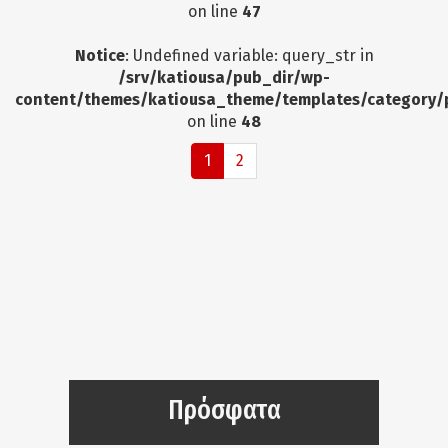
on line
47
Notice
: Undefined variable: query_str in
/srv/katiousa/pub_dir/wp-
content/themes/katiousa_theme/templates/category/
on line
48
1
2
Πρόσφατα