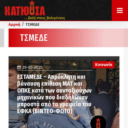
... βολή στους βολεμένους
/
Αρχική
ΤΣΜΕΔΕ
ΤΣΜΕΔΕ
Κοινωνία
29-05-2025
ΕΣΤΑΜΕΔΕ – Απρόκλητη και
βάναυση επίθεση ΜΑΤ και
ΟΠΚΕ κατά των συνταξιούχων
μηχανικών που διαδήλωναν
μπροστά από τα γραφεία του
ΕΦΚΑ (ΒΙΝΤΕΟ-ΦΩΤΟ)