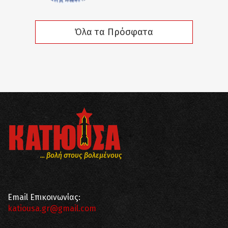
Όλα τα Πρόσφατα
... βολή στους βολεμένους
Email Επικοινωνίας:
katiousa.gr@gmail.com