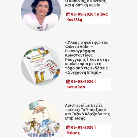
Ο καθένας, ο κανένας
και η οπτική γωνία
06-08-2026 | Λιάνα
Κανέλλη
«Άλκης ο ψεύτης» του
Φώντα Λάδη –
Εικονογράφηση:
Κωνσταντίνος
Ρουγγέρης | Ξανά στην
κυκλοφορία με νέο
τόμο από τις εκδόσεις
«Σύγχρονη Εποχή»
06-08-2026 |
Κατιούσα
Αριστεροί με δεξιές
τσέπες: Το Υπαρξιακό
και Ταξικό Αδιέξοδο της
Επιβίωσης
06-08-2026 |
Μώμος