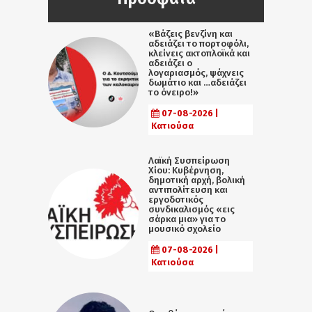
«Βάζεις βενζίνη και
αδειάζει το πορτοφόλι,
κλείνεις ακτοπλοϊκά και
αδειάζει ο
λογαριασμός, ψάχνεις
δωμάτιο και …αδειάζει
το όνειρο!»
07-08-2026 |
Κατιούσα
Λαϊκή Συσπείρωση
Χίου: Κυβέρνηση,
δημοτική αρχή, βολική
αντιπολίτευση και
εργοδοτικός
συνδικαλισμός «εις
σάρκα μια» για το
μουσικό σχολείο
07-08-2026 |
Κατιούσα