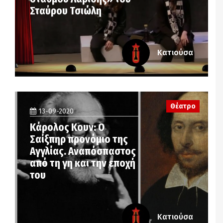
Σταύρου Τσιώλη
Κατιούσα
Θέατρο
13-09-2020
Κάρολος Κουν: Ο
Σαίξπηρ προνόμιο της
Αγγλίας. Αναπόσπαστος
από τη γη και την εποχή
του
Κατιούσα