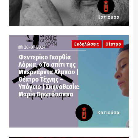
Κατιούσα
Εκδηλώσεις
Θέατρο
20-01-2024
Φεντερίκο Γκαρθία
Λόρκα, «Το σπίτι της
Μπερνάρντα Αλμπα» |
Θέατρο Τέχνης –
Υπόγειο | Σκηνοθεσία:
Μαρία Πρωτόπαππα
Κατιούσα