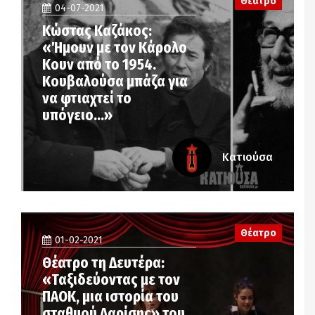
Θέατρο
04-07-2021
Κώστας Καζάκος:
«Ήμουν με τον Κάρολο
Κουν από το 1954.
Κουβαλούσα μπάζα για
να φτιαχτεί το
υπόγειο…»
Κατιούσα
Θέατρο
01-02-2021
Θέατρο τη Δευτέρα:
«Ταξιδεύοντας με τον
ΠΑΟΚ, μια ιστορία του
σταθμού Λαρίσης» του