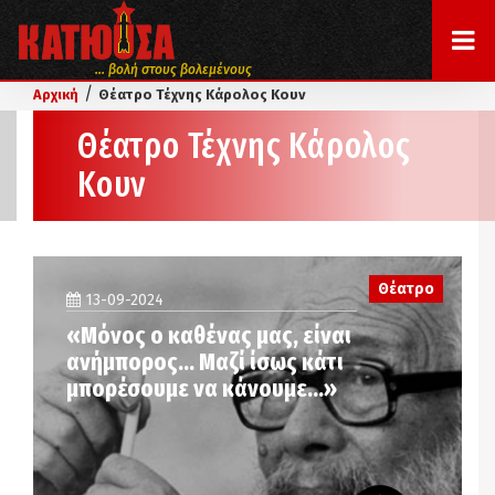
... βολή στους βολεμένους
/
Αρχική
Θέατρο Τέχνης Κάρολος Κουν
Θέατρο Τέχνης Κάρολος
Κουν
Θέατρο
13-09-2024
«Μόνος ο καθένας μας, είναι
ανήμπορος… Μαζί ίσως κάτι
μπορέσουμε να κάνουμε…»