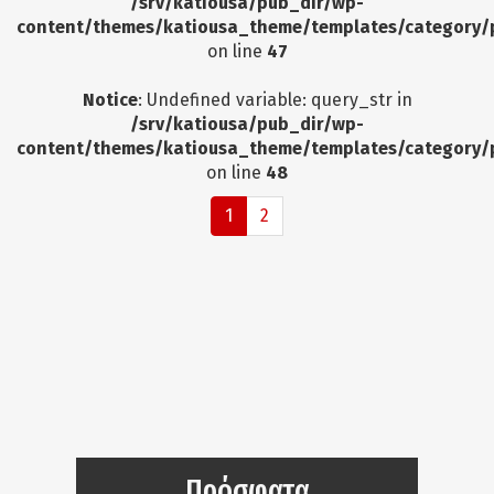
/srv/katiousa/pub_dir/wp-
content/themes/katiousa_theme/templates/category/
on line
47
Notice
: Undefined variable: query_str in
/srv/katiousa/pub_dir/wp-
content/themes/katiousa_theme/templates/category/
on line
48
1
2
Πρόσφατα