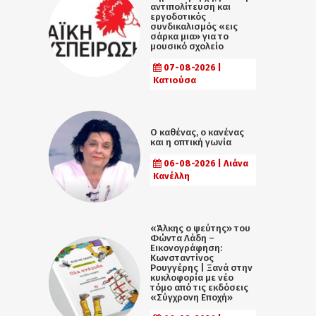
αντιπολίτευση και
εργοδοτικός
συνδικαλισμός «εις
σάρκα μια» για το
μουσικό σχολείο
07-08-2026 |
Κατιούσα
Ο καθένας, ο κανένας
και η οπτική γωνία
06-08-2026 | Λιάνα
Κανέλλη
«Άλκης ο ψεύτης» του
Φώντα Λάδη –
Εικονογράφηση:
Κωνσταντίνος
Ρουγγέρης | Ξανά στην
κυκλοφορία με νέο
τόμο από τις εκδόσεις
«Σύγχρονη Εποχή»