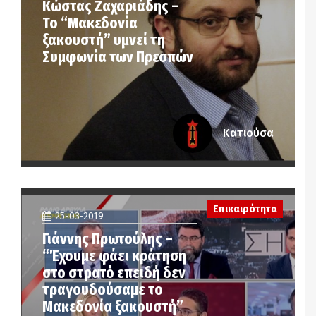
Κώστας Ζαχαριάδης –
Το “Μακεδονία
ξακουστή” υμνεί τη
Συμφωνία των Πρεσπών
Κατιούσα
Επικαιρότητα
25-03-2019
Γιάννης Πρωτούλης –
“Έχουμε φάει κράτηση
στο στρατό επειδή δεν
τραγουδούσαμε το
Μακεδονία ξακουστή”