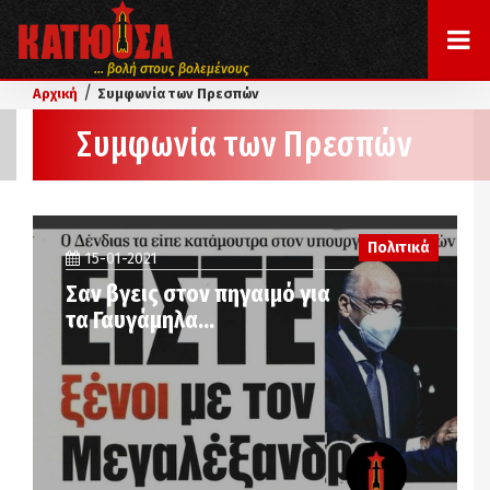
... βολή στους βολεμένους
/
Αρχική
Συμφωνία των Πρεσπών
Συμφωνία των Πρεσπών
Πολιτικά
15-01-2021
Σαν βγεις στον πηγαιμό για
τα Γαυγάμηλα…