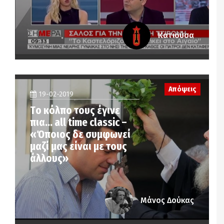
Κατιούσα
Απόψεις
19-02-2019
Tο κόλπο τους έγινε
πια… all time classic –
«Όποιος δε συμφωνεί
μαζί μας είναι με τους
άλλους»
Μάνος Δούκας