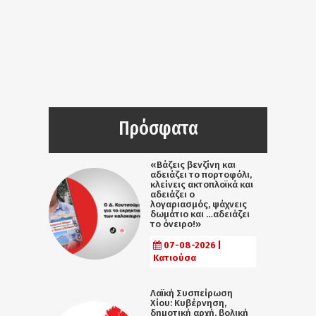
Πρόσφατα
«Βάζεις βενζίνη και
αδειάζει το πορτοφόλι,
κλείνεις ακτοπλοϊκά και
αδειάζει ο
λογαριασμός, ψάχνεις
δωμάτιο και …αδειάζει
το όνειρο!»
07-08-2026 |
Κατιούσα
Λαϊκή Συσπείρωση
Χίου: Κυβέρνηση,
δημοτική αρχή, βολική