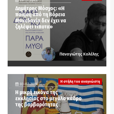
26-01-2020
Δημήτρης Μόσχος: «Η
ποίηση από τη Βόρεια
Μακεδονία δεν έχει να
ζηλέψει τίποτα»
Παναγιώτης Κολέλης
Η στήλη του αναγνώστη
03-07-2019
Η μικρή εικόνα της
εκκλησίας στο μεγάλο κάδρο
της βαρβαρότητας