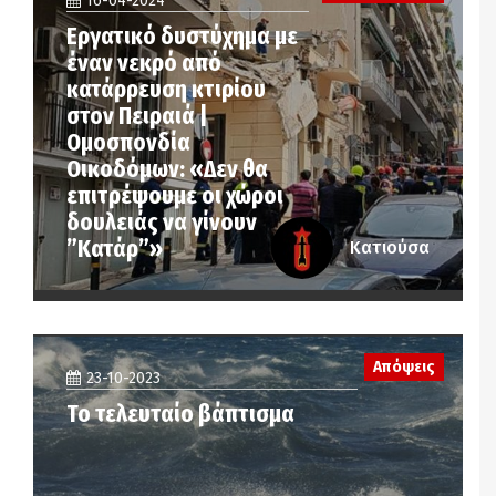
16-04-2024
Εργατικό δυστύχημα με
έναν νεκρό από
κατάρρευση κτιρίου
στον Πειραιά |
Ομοσπονδία
Οικοδόμων: «Δεν θα
επιτρέψουμε οι χώροι
δουλειάς να γίνουν
”Κατάρ”»
Κατιούσα
Απόψεις
23-10-2023
Το τελευταίο βάπτισμα