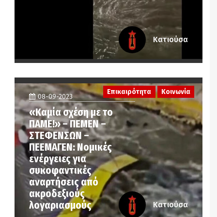
Κατιούσα
Επικαιρότητα
Κοινωνία
08-09-2023
«Καμία σχέση με το
ΠΑΜΕ!» – ΠΕΜΕΝ –
ΣΤΕΦΕΝΣΩΝ –
ΠΕΕΜΑΓΕΝ: Νομικές
ενέργειες για
συκοφαντικές
αναρτήσεις από
ακροδεξιούς
λογαριασμούς
Κατιούσα