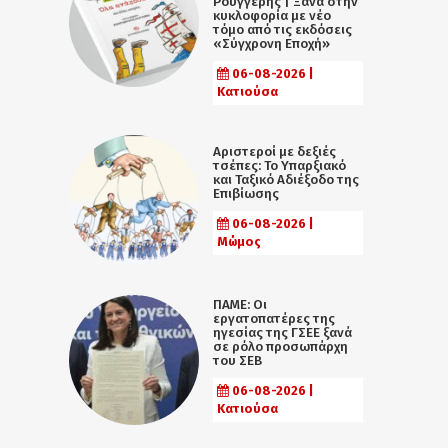
Ρουγγέρης | Ξανά στην
κυκλοφορία με νέο
τόμο από τις εκδόσεις
«Σύγχρονη Εποχή»
06-08-2026 |
Κατιούσα
Αριστεροί με δεξιές
τσέπες: Το Υπαρξιακό
και Ταξικό Αδιέξοδο της
Επιβίωσης
06-08-2026 |
Μώμος
ΠΑΜΕ: Οι
εργατοπατέρες της
ηγεσίας της ΓΣΕΕ ξανά
σε ρόλο προσωπάρχη
του ΣΕΒ
06-08-2026 |
Κατιούσα