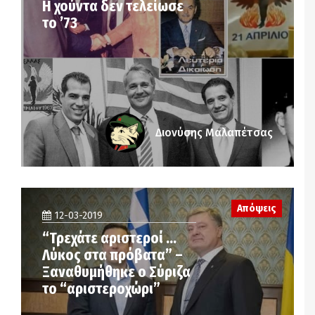
Η χούντα δεν τελείωσε
το ’73
Διονύσης Μαλαπέτσας
Απόψεις
12-03-2019
“Τρεχάτε αριστεροί …
Λύκος στα πρόβατα” –
Ξαναθυμήθηκε ο Σύριζα
το “αριστεροχώρι”