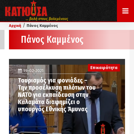
... βολή στους βολεμένους
/
Αρχική
Πάνος Καμμένος
Πάνος Καμμένος
Επικαιρότητα
19-02-2021
Τουρισμός για φονιάδες –
Την προσέλκυση πιλότων του
ΝΑΤΟ για εκπαίδευση στην
Καλαμάτα διαφημίζει ο
υπουργός Εθνικής Άμυνας