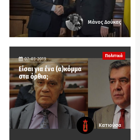
Μάνος Δούκας
Πολιτικά
07-03-2019
Είσαι για ένα (α)κόμμα
στα όρθια;
Κατιούσα