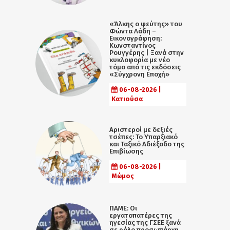
«Άλκης ο ψεύτης» του
Φώντα Λάδη –
Εικονογράφηση:
Κωνσταντίνος
Ρουγγέρης | Ξανά στην
κυκλοφορία με νέο
τόμο από τις εκδόσεις
«Σύγχρονη Εποχή»
06-08-2026 |
Κατιούσα
Αριστεροί με δεξιές
τσέπες: Το Υπαρξιακό
και Ταξικό Αδιέξοδο της
Επιβίωσης
06-08-2026 |
Μώμος
ΠΑΜΕ: Οι
εργατοπατέρες της
ηγεσίας της ΓΣΕΕ ξανά
σε ρόλο προσωπάρχη