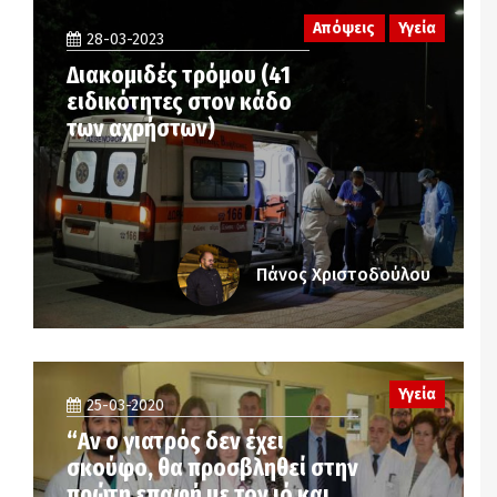
Απόψεις
Υγεία
28-03-2023
Διακομιδές τρόμου (41
ειδικότητες στον κάδο
των αχρήστων)
Πάνος Χριστοδούλου
Υγεία
25-03-2020
“Αν ο γιατρός δεν έχει
σκούφο, θα προσβληθεί στην
πρώτη επαφή με τον ιό και