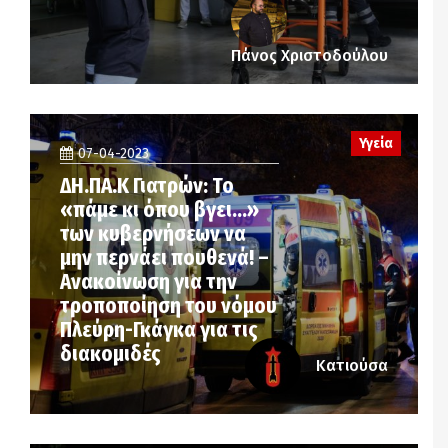
Πάνος Χριστοδούλου
Υγεία
07-04-2023
ΔΗ.ΠΑ.Κ Γιατρών: Το
«πάμε κι όπου βγει…»
των κυβερνήσεων να
μην περνάει πουθενά! –
Ανακοίνωση για την
τροποποίηση του νόμου
Πλεύρη-Γκάγκα για τις
διακομιδές
Κατιούσα