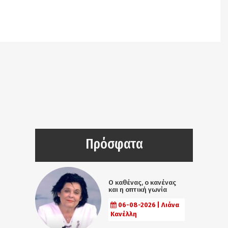
Notice
: Undefined offset: 9 in
/srv/katiousa/pub_dir/wp-includes/class-wp-
query.php
on line
3403
Πρόσφατα
Ο καθένας, ο κανένας
και η οπτική γωνία
06-08-2026 | Λιάνα
Κανέλλη