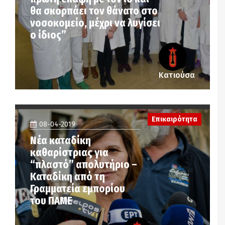
θα σκορπάει τον θάνατο στο
νοσοκομείο, μέχρι να λυγίσει
ο ίδιος”
Κατιούσα
Επικαιρότητα
08-04-2019
Νέα καταδίκη
καθαρίστριας για
“πλαστό” απολυτήριο –
Καταδίκη από τη
Γραμματεία εμπορίου
του ΠΑΜΕ