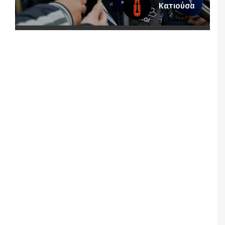
Κατιούσα
Notice
: Undefined offset: 5 in
/srv/katiousa/pub_dir/wp-includes/class-wp-
query.php
on line
3403
Notice
: Undefined offset: 6 in
/srv/katiousa/pub_dir/wp-includes/class-wp-
query.php
on line
3403
Notice
: Undefined offset: 7 in
/srv/katiousa/pub_dir/wp-includes/class-wp-
query.php
on line
3403
Notice
: Undefined offset: 8 in
/srv/katiousa/pub_dir/wp-includes/class-wp-
query.php
on line
3403