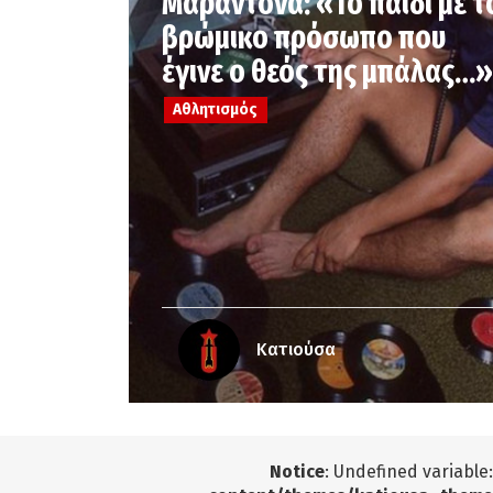
Μαραντόνα: «Το παιδί με τ
βρώμικο πρόσωπο που
έγινε ο θεός της μπάλας…»
Αθλητισμός
Κατιούσα
Notice
: Undefined variable