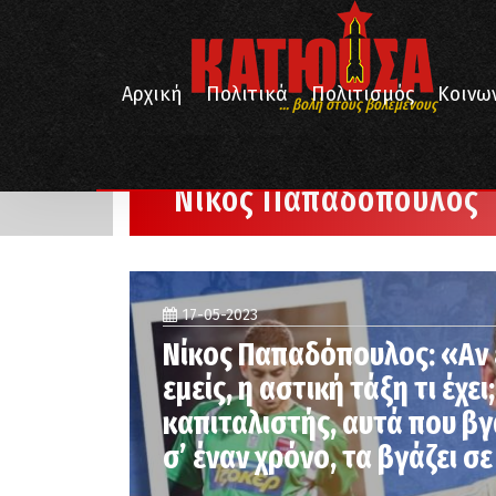
Αρχική
Πολιτικά
Πολιτισμός
Κοινω
... βολή στους βολεμένους
/
Αρχική
Νίκος Παπαδόπουλος
Νίκος Παπαδόπουλος
17-05-2023
Νίκος Παπαδόπουλος: «Αν 
εμείς, η αστική τάξη τι έχει
καπιταλιστής, αυτά που β
σ’ έναν χρόνο, τα βγάζει σ