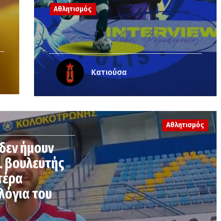
Αθλητισμός
Κατιούσα
Αθλητισμός
δεν ήμουν
. βουλευτής
τέρα
λόγια του