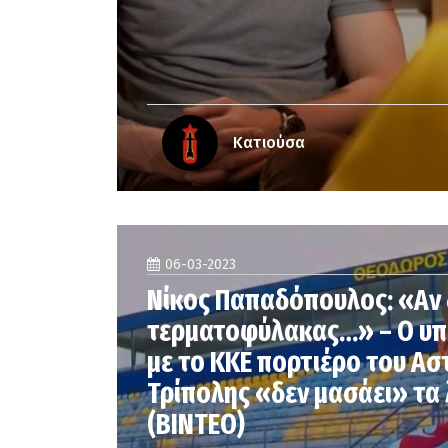
Κατιούσα
06-03-2023
Νίκος Παπαδόπουλος: «Αν 
τερματοφύλακας…» – Ο υπ
με το ΚΚΕ πορτιέρο του Ασ
Τρίπολης «δεν μασάει» τα 
(ΒΙΝΤΕΟ)