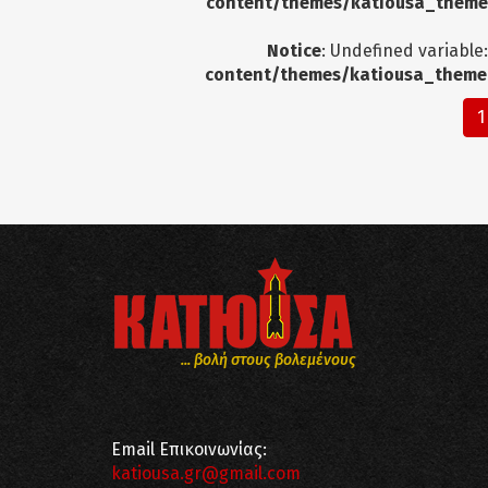
content/themes/katiousa_theme
Notice
: Undefined variable
content/themes/katiousa_theme
1
... βολή στους βολεμένους
Email Επικοινωνίας:
katiousa.gr@gmail.com