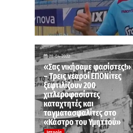
28-04-2022
«Σας νικήσαμε φασίστες!»
– Τρεις νεαροί ΕΠΟΝίτες
ξεφτιλίζουν 200
χιτλεροφασίστες
καταχτητές και
ταγματασφαλίτες στο
«Κάστρο του Υμηττού»
Ιστορία