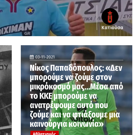
Κατιούσα
03-11-2021
Νίκος Παπαδόπουλος: «Δεν
μπορούμε να ζούμε στον
μικρόκοσμό μας…Μέσα από
το ΚΚΕ μπορούμε να
ανατρέψουμε αυτό που
ζούμε και να φτιάξουμε μια
καινούργια κοινωνία»
Αθλητισμός