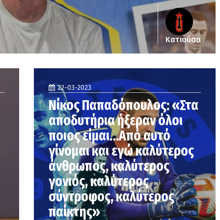
Κατιούσα
22-03-2023
Νίκος Παπαδόπουλος: «Στα
αποδυτήρια ήξεραν όλοι
ποιος είμαι…Από αυτό
γίνομαι και εγώ καλύτερος
άνθρωπος, καλύτερος
γονιός, καλύτερος
σύντροφος, καλύτερος
παίκτης»