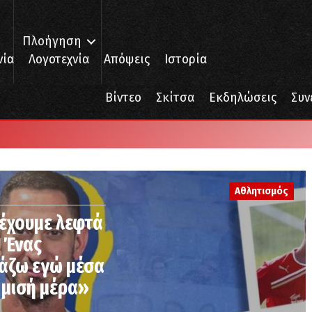
Πλοήγηση
νία
Λογοτεχνία
Απόψεις
Ιστορία
Βίντεο
Σκίτσα
Εκδηλώσεις
Συν
Αθλητισμός
έχουμε λεφτά
; Ένας
γάζω εγώ μέσα
ε μισή μέρα»