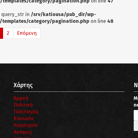
/templates/category/pagination.php
on line
47
: query_str in
/srv/katiousa/pub_dir/wp-
/templates/category/pagination.php
on line
48
2
Επόμενη
Χάρτης
N
Αρχική
Μ
Πολιτικά
n
Πολιτισμός
Κοινωνία
Λογοτεχνία
Απόψεις