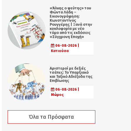
«Άλκης ο ψεύτης» του
Φώντα Λάδη –
Εικονογράφηση:
Κωνσταντίνος
Ρουγγέρης | Ξανά στην
κυκλοφορία με νέο
τόμο από τις εκδόσεις
«Σύγχρονη Εποχή»
06-08-2026 |
Κατιούσα
Αριστεροί με δεξιές
τσέπες: Το Υπαρξιακό
και Ταξικό Αδιέξοδο της
Επιβίωσης
06-08-2026 |
Μώμος
Όλα τα Πρόσφατα