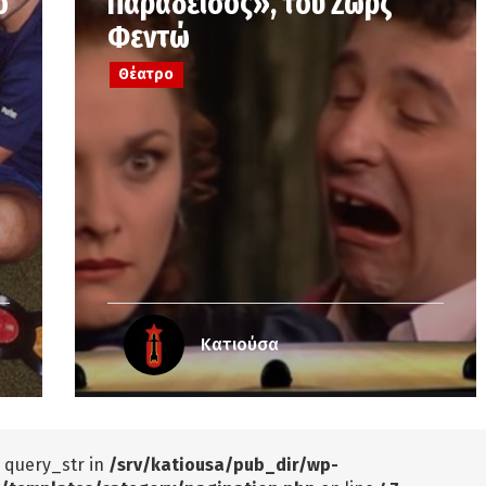
ο
Παράδεισος», του Ζωρζ
Φεντώ
Θέατρο
Κατιούσα
: query_str in
/srv/katiousa/pub_dir/wp-