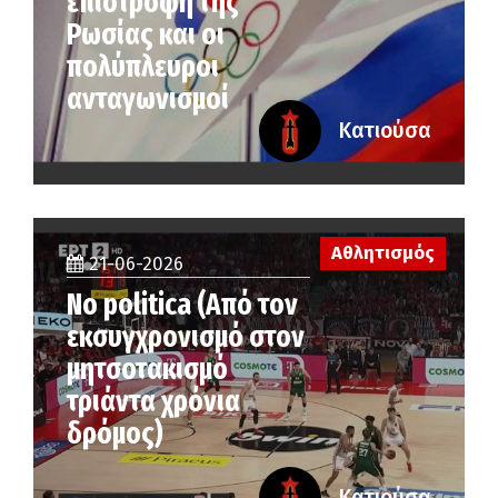
επιστροφή της
Ρωσίας και οι
πολύπλευροι
ανταγωνισμοί
Κατιούσα
Αθλητισμός
21-06-2026
No politica (Από τον
εκσυγχρονισμό στον
μητσοτακισμό
τριάντα χρόνια
δρόμος)
Κατιούσα