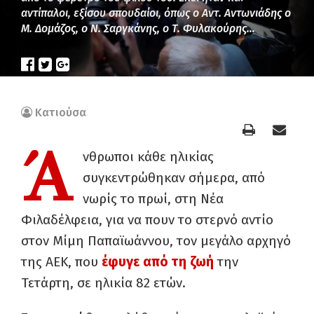
αντίπαλοι, εξίσου σπουδαίοι, όπως ο Αντ. Αντωνιάδης ο
Μ. Δομάζος, ο Ν. Σαργκάνης, ο Τ. Φυλακούρης…
Κατιούσα
Ά
νθρωποι κάθε ηλικίας
συγκεντρώθηκαν σήμερα, από
νωρίς το πρωί, στη Νέα
Φιλαδέλφεια, για να πουν το στερνό αντίο
στον Μίμη Παπαϊωάννου, τον μεγάλο αρχηγό
της ΑΕΚ, που
έφυγε από τη ζωή
την
Τετάρτη, σε ηλικία 82 ετών.