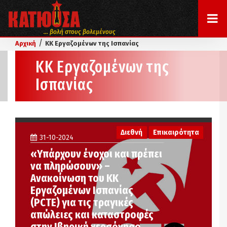
... βολή στους βολεμένους
/
Αρχική
ΚΚ Εργαζομένων της Ισπανίας
ΚΚ Εργαζομένων της
Ισπανίας
Διεθνή
Επικαιρότητα
31-10-2024
«Υπάρχουν ένοχοι και πρέπει
να πληρώσουν» –
Ανακοίνωση του ΚΚ
Εργαζομένων Ισπανίας
(PCTE) για τις τραγικές
απώλειες και καταστροφές
στην Ιβηρική χερσόνησο