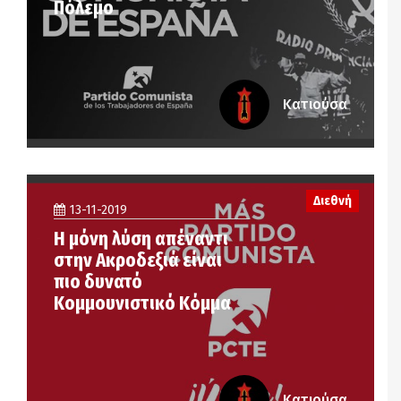
Πόλεμο
Κατιούσα
Διεθνή
13-11-2019
Η μόνη λύση απέναντι
στην Ακροδεξιά είναι
πιο δυνατό
Κομμουνιστικό Κόμμα
Κατιούσα