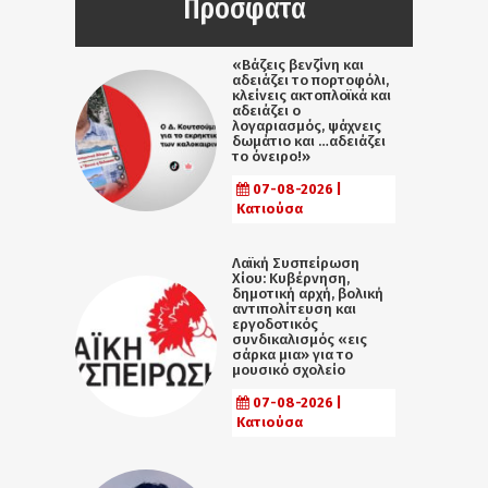
Πρόσφατα
«Βάζεις βενζίνη και
αδειάζει το πορτοφόλι,
κλείνεις ακτοπλοϊκά και
αδειάζει ο
λογαριασμός, ψάχνεις
δωμάτιο και …αδειάζει
το όνειρο!»
07-08-2026 |
Κατιούσα
Λαϊκή Συσπείρωση
Χίου: Κυβέρνηση,
δημοτική αρχή, βολική
αντιπολίτευση και
εργοδοτικός
συνδικαλισμός «εις
σάρκα μια» για το
μουσικό σχολείο
07-08-2026 |
Κατιούσα