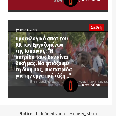
Διεθνή
01-11-2019
Προεκλογικό σποτ του
ΚΚ των Εργαζομένων
της Ισπανίας: “Η
πατρίδα τους δεν είναι
δική μας. Να φτιάξουμε
τη δική μας, μια πατρίδα
για την εργατική τάξη…”
Κατιούσα
Notice
: Undefined variable: query_str in