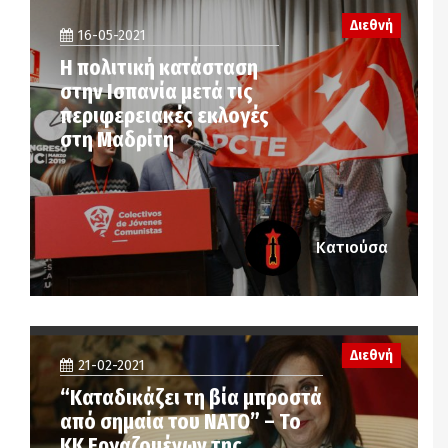
Διεθνή
16-05-2021
Η πολιτική κατάσταση
στην Ισπανία μετά τις
περιφερειακές εκλογές
στη Μαδρίτη
Κατιούσα
Διεθνή
21-02-2021
“Καταδικάζει τη βία μπροστά
από σημαία του ΝΑΤΟ” – Το
ΚΚ Εργαζομένων της