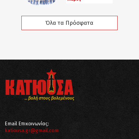
Όλα τα Πρόσφατα
... βολή στους βολεμένους
Email Επικοινωνίας:
katiousa.gr@gmail.com