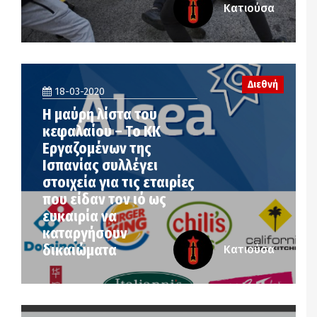
Κατιούσα
Διεθνή
18-03-2020
Η μαύρη λίστα του
κεφαλαίου – Το ΚΚ
Εργαζομένων της
Ισπανίας συλλέγει
στοιχεία για τις εταιρίες
που είδαν τον ιό ως
ευκαιρία να
καταργήσουν
δικαιώματα
Κατιούσα