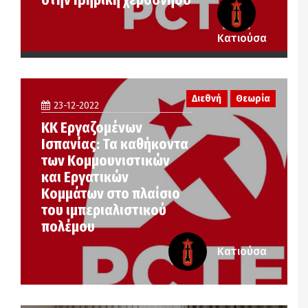
Κατιούσα
Διεθνή
Θεωρία
23-12-2022
ΚΚ Εργαζομένων
Ισπανίας: Τα καθήκοντα
των Κομμουνιστικών
και Εργατικών
Κομμάτων στο πλαίσιο
του ιμπεριαλιστικού
πολέμου
Κατιούσα