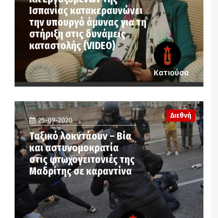
Ισπανίας κατακεραυνώνει
την υπουργό άμυνας για τη
στήριξη στις δυνάμεις
καταστολής (VIDEO)
Κατιούσα
Διεθνή
25-09-2020
Ταξικό λοκντάουν – Βία
και αστυνομοκρατία
στις φτωχογειτονιές της
Μαδρίτης σε καραντίνα