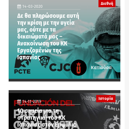
Διεθνή
14-03-2020
Δε θα πληρώσουμε αυτή
την κρίση με την υγεία
μας, ούτε με τα
δικαιώματά μας –
Aνακοίνωση του ΚΚ
Εργαζομένων της
Ισπανίας
Κατιούσα
Ιστορία
14-11-2019
10 σημεία για τη
στρατηγική του ΚΚ
Ισπανίας στον Εμφύλιο