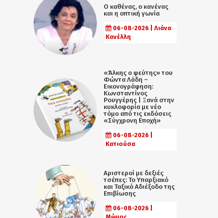
Ο καθένας, ο κανένας
και η οπτική γωνία
06-08-2026 | Λιάνα
Κανέλλη
«Άλκης ο ψεύτης» του
Φώντα Λάδη –
Εικονογράφηση:
Κωνσταντίνος
Ρουγγέρης | Ξανά στην
κυκλοφορία με νέο
τόμο από τις εκδόσεις
«Σύγχρονη Εποχή»
06-08-2026 |
Κατιούσα
Αριστεροί με δεξιές
τσέπες: Το Υπαρξιακό
και Ταξικό Αδιέξοδο της
Επιβίωσης
06-08-2026 |
Μώμος