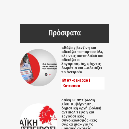
Πρόσφατα
«Βάζεις βενζίνη και
αδειάζει το πορτοφόλι,
κλείνεις ακτοπλοϊκά και
αδειάζει ο
λογαριασμός, ψάχνεις
δωμάτιο και …αδειάζει
το όνειρο!»
07-08-2026 |
Κατιούσα
Λαϊκή Συσπείρωση
Χίου: Κυβέρνηση,
δημοτική αρχή, βολική
αντιπολίτευση και
εργοδοτικός
συνδικαλισμός «εις
σάρκα μια» για το
μουσικό σχολείο