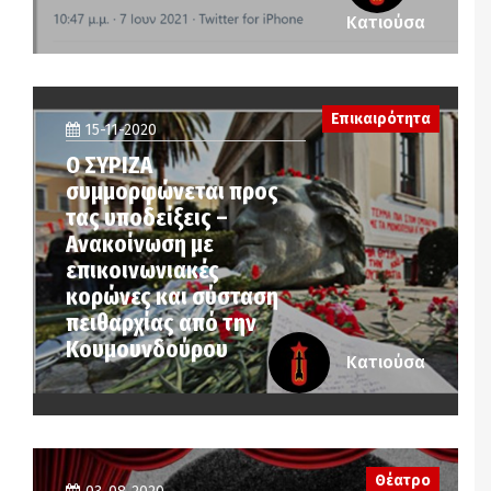
Κατιούσα
Επικαιρότητα
15-11-2020
Ο ΣΥΡΙΖΑ
συμμορφώνεται προς
τας υποδείξεις –
Ανακοίνωση με
επικοινωνιακές
κορώνες και σύσταση
πειθαρχίας από την
Κουμουνδούρου
Κατιούσα
Θέατρο