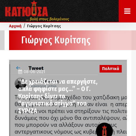
... βολή στους βολεμένους
/
Αρχική
Γιώργος Κυρίτσης
Γιώργος Κυρίτσης
Πολιτικά
08-06-2021
“Δε χρειάζεται να απεργήστε,
απλά ψηφίστε μας…” – Ο Γ.
Κυρίτσης δίνει το
“αγωνιστικό στίγμα” του
ΣΥΡΙΖΑ