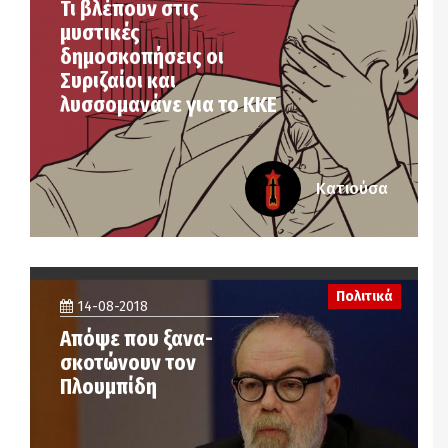
Τι βλέπουν στις
μυστικές
δημοσκοπήσεις οι
Συριζαίοι και
λυσσομανάνε για το ΚΚΕ
Κατιούσα
Πολιτικά
14-08-2018
Απόψε που ξανα-
σκοτώνουν τον
Πλουμπίδη