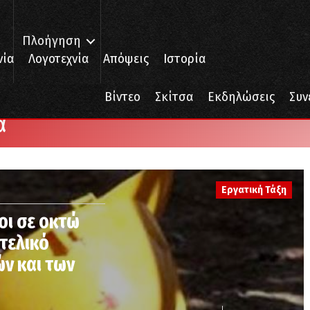
Πλοήγηση
νία
Λογοτεχνία
Απόψεις
Ιστορία
Βίντεο
Σκίτσα
Εκδηλώσεις
Συν
α
Εργατική Τάξη
οι σε οκτώ
ιτελικό
ν και των