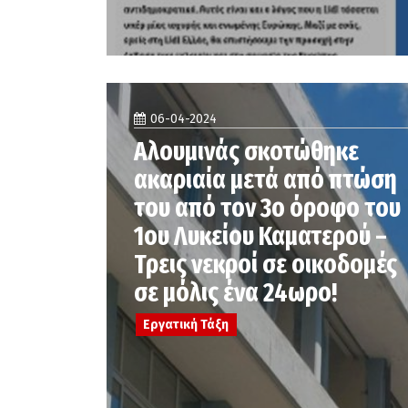
06-04-2024
Αλουμινάς σκοτώθηκε
ακαριαία μετά από πτώση
του από τον 3ο όροφο του
1ου Λυκείου Καματερού –
Τρεις νεκροί σε οικοδομές
σε μόλις ένα 24ωρο!
Εργατική Τάξη