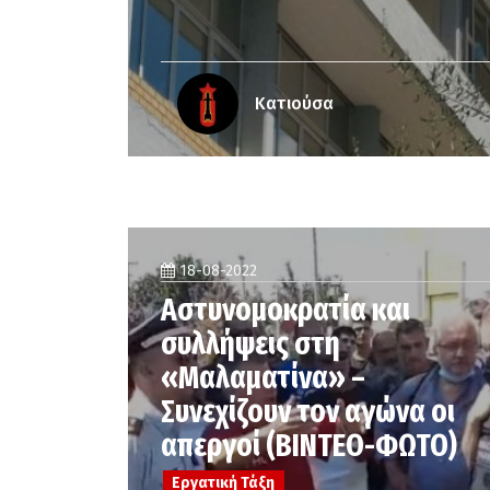
Κατιούσα
18-08-2022
Αστυνομοκρατία και
συλλήψεις στη
«Μαλαματίνα» –
Συνεχίζουν τον αγώνα οι
απεργοί (ΒΙΝΤΕΟ-ΦΩΤΟ)
Εργατική Τάξη