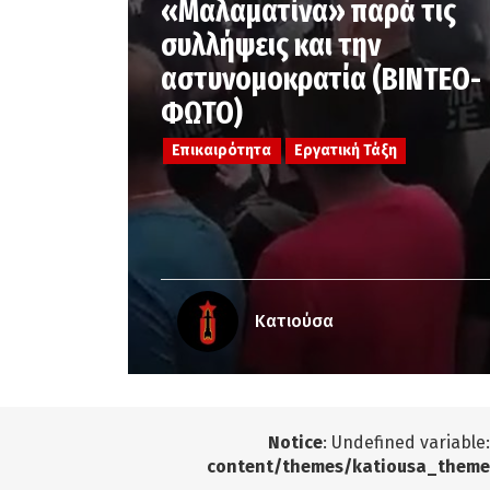
«Μαλαματίνα» παρά τις
συλλήψεις και την
αστυνομοκρατία (ΒΙΝΤΕΟ-
ΦΩΤΟ)
Επικαιρότητα
Εργατική Τάξη
Κατιούσα
Notice
: Undefined variable
content/themes/katiousa_theme