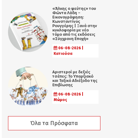
«Άλκης ο ψεύτης» του
Φώντα Λάδη –
Εικονογράφηση:
Κωνσταντίνος
Ρουγγέρης | Ξανά στην
κυκλοφορία με νέο
τόμο από τις εκδόσεις
«Σύγχρονη Εποχή»
06-08-2026 |
Κατιούσα
Αριστεροί με δεξιές
τσέπες: Το Υπαρξιακό
και Ταξικό Αδιέξοδο της
Επιβίωσης
06-08-2026 |
Μώμος
Όλα τα Πρόσφατα