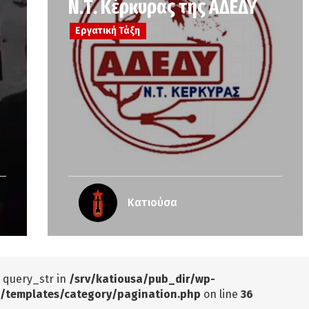
Ν.Τ. Κέρκυρας της ΑΔΕΔΥ
Εργατική Τάξη
Κατιούσα
: query_str in
/srv/katiousa/pub_dir/wp-
/templates/category/pagination.php
on line
36