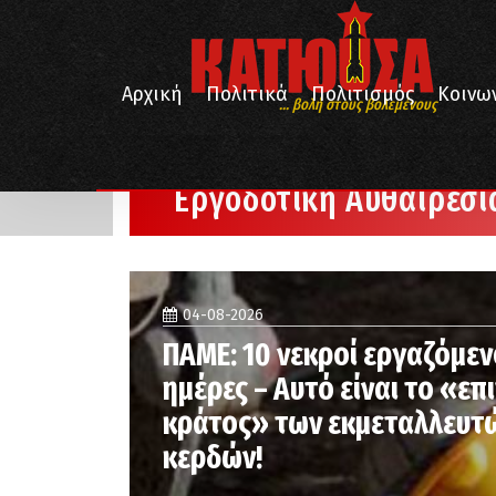
Αρχική
Πολιτικά
Πολιτισμός
Κοινω
... βολή στους βολεμένους
/
Αρχική
Εργοδοτική Αυθαιρεσία
Εργοδοτική Αυθαιρεσί
04-08-2026
ΠΑΜΕ: 10 νεκροί εργαζόμεν
ημέρες – Αυτό είναι το «επ
κράτος» των εκμεταλλευτώ
κερδών!