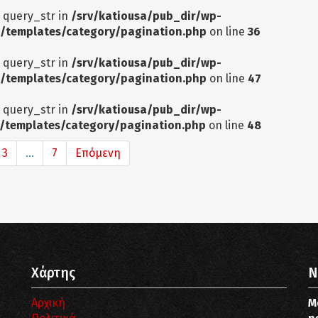
: query_str in
/srv/katiousa/pub_dir/wp-
/templates/category/pagination.php
on line
36
: query_str in
/srv/katiousa/pub_dir/wp-
/templates/category/pagination.php
on line
47
: query_str in
/srv/katiousa/pub_dir/wp-
/templates/category/pagination.php
on line
48
3
...
7
Επόμενη
Χάρτης
N
Αρχική
Μ