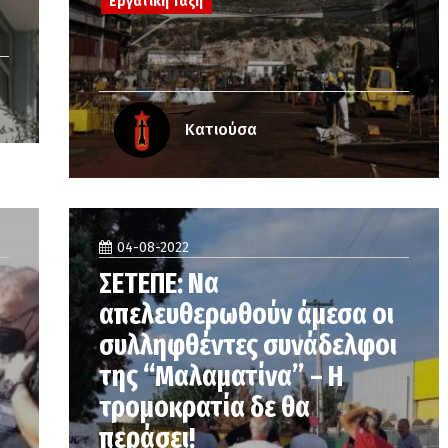
Εργατική Τάξη
Κατιούσα
04-08-2022
ΣΕΤΕΠΕ: Να
απελευθερωθούν άμεσα οι
συλληφθέντες συνάδελφοι
της “Μαλαματίνα” – Η
τρομοκρατία δε θα
περάσει!