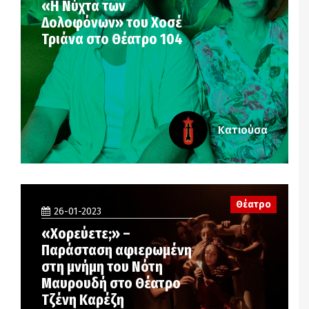
«Η Νύχτα των
Δολοφόνων» του Χοσέ
Τριάνα στο Θέατρο 104
Κατιούσα
Θέατρο
26-01-2023
«Χορεύετε;» –
Παράσταση αφιερωμένη
στη μνήμη του Νότη
Μαυρουδή στο Θέατρο
Τζένη Καρέζη