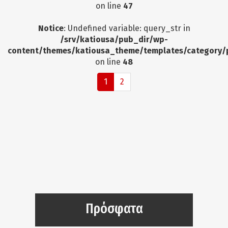
on line
47
Notice
: Undefined variable: query_str in
/srv/katiousa/pub_dir/wp-
content/themes/katiousa_theme/templates/category/
on line
48
1
2
Πρόσφατα