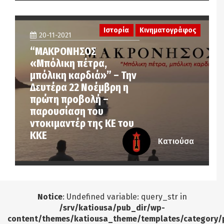
Ιστορία
Κινηματογράφος
20-11-2021
“ΜΑΚΡΟΝΗΣΟΣ
«Μπόλικη πέτρα,
μπόλικη καρδιά»” – Την
Δευτέρα 22 Νοέμβρη η
πρώτη προβολή –
παρουσίαση του
ντοκιμαντέρ της ΚΕ του
ΚΚΕ
Κατιούσα
Notice
: Undefined variable: query_str in
/srv/katiousa/pub_dir/wp-
content/themes/katiousa_theme/templates/category/