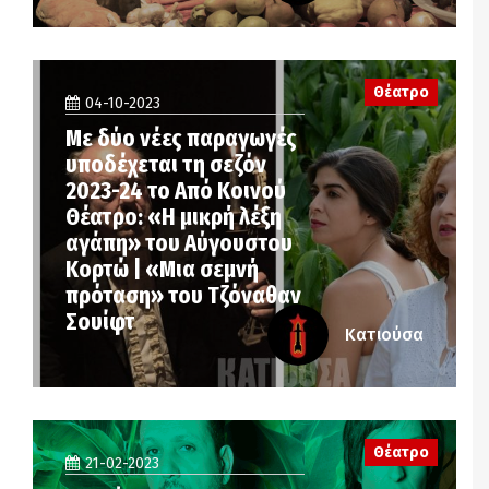
Θέατρο
04-10-2023
Με δύο νέες παραγωγές
υποδέχεται τη σεζόν
2023-24 το Από Κοινού
Θέατρο: «Η μικρή λέξη
αγάπη» του Αύγουστου
Κορτώ | «Μια σεμνή
πρόταση» του Τζόναθαν
Σουίφτ
Κατιούσα
Θέατρο
21-02-2023