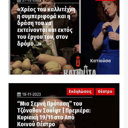
27-12-2023
«Χρέος του καλλιτέχνη
η συμπεριφορά και η
δράση του να
εκτείνονται και εκτός
του έργου του, στον
δρόμο…»
Κατιούσα
Εκδηλώσεις
Θέατρο
18-11-2023
“Μια Σεμνή Πρόταση” του
Τζόναθαν Σουίφτ | Πρεμιέρα:
Κυριακή 19/11 στο Από
Κοινού Θέατρο