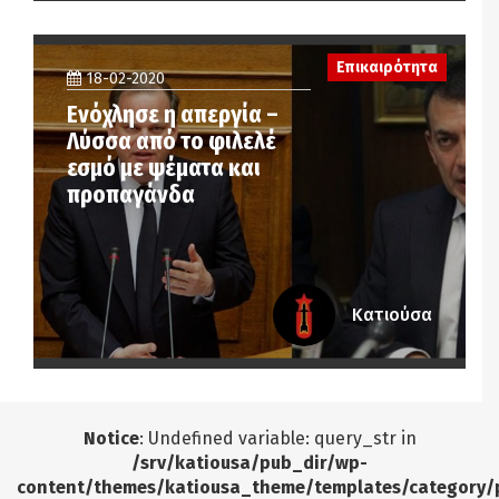
Επικαιρότητα
18-02-2020
Ενόχλησε η απεργία –
Λύσσα από το φιλελέ
εσμό με ψέματα και
προπαγάνδα
Κατιούσα
Notice
: Undefined variable: query_str in
/srv/katiousa/pub_dir/wp-
content/themes/katiousa_theme/templates/category/