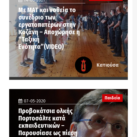
14-06-2021
Με ΜΑΤ και νοθεία το
συνέδριο των
εργατοπατέρων στην
Κοζάνη – Αποχώρησε η
“Ταξική
Ενότητα”(VIDEO)
Κατιούσα
Παιδεία
07-05-2020
Προβοκάτσια ολκής
Πορτοσάλτε κατά
εκπαιδευτικών –
Παρουσίασε ως πίεση