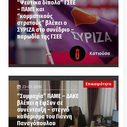
“Ψεύτικα δίπολα” ΓΣΕΕ
– ΠΑΜΕ και
“κομματικούς
στρατούς” βλέπει ο
ΣΥΡΙΖΑ στο συνέδριο –
παρωδία της ΓΣΕΕ
Κατιούσα
Επικαιρότητα
23-02-2020
“Συμμαχία” ΠΑΜΕ – ΔΑΚΕ
βλέπει η ΕφΣυν σε
συνέντευξη – στεγνό
καθάρισμα του Γιάννη
Παναγόπουλου