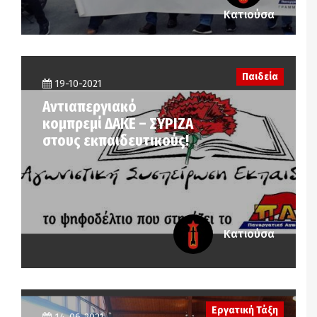
Κατιούσα
Παιδεία
19-10-2021
Αντιαπεργιακό
κομπρεμί ΔΑΚΕ – ΣΥΡΙΖΑ
στους εκπαιδευτικούς!
Κατιούσα
Εργατική Τάξη