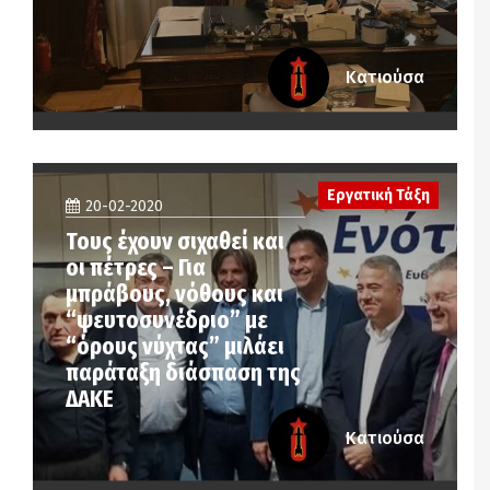
Κατιούσα
Εργατική Τάξη
20-02-2020
Τους έχουν σιχαθεί και
οι πέτρες – Για
μπράβους, νόθους και
“ψευτοσυνέδριο” με
“όρους νύχτας” μιλάει
παράταξη διάσπαση της
ΔΑΚΕ
Κατιούσα