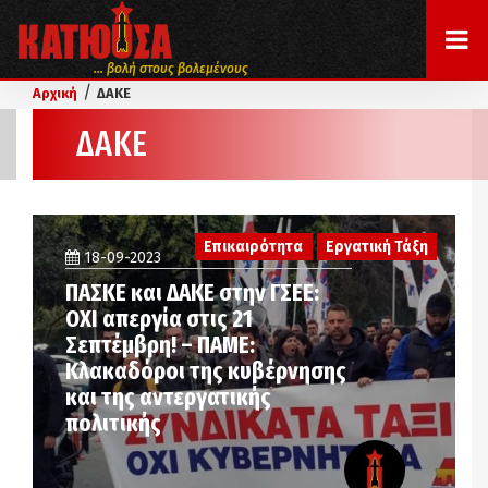
... βολή στους βολεμένους
/
Αρχική
ΔΑΚΕ
ΔΑΚΕ
Επικαιρότητα
Εργατική Τάξη
18-09-2023
ΠΑΣΚΕ και ΔΑΚΕ στην ΓΣΕΕ:
ΟΧΙ απεργία στις 21
Σεπτέμβρη! – ΠΑΜΕ:
Κλακαδόροι της κυβέρνησης
και της αντεργατικής
πολιτικής