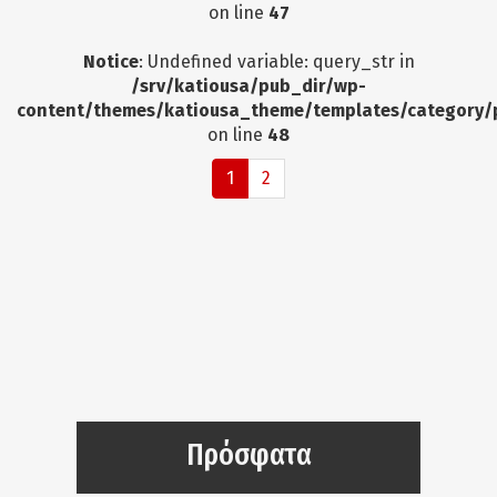
on line
47
Notice
: Undefined variable: query_str in
/srv/katiousa/pub_dir/wp-
content/themes/katiousa_theme/templates/category/
on line
48
1
2
Πρόσφατα