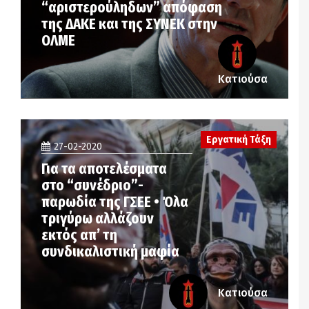
“αριστερούληδων” απόφαση
της ΔΑΚΕ και της ΣΥΝΕΚ στην
ΟΛΜΕ
Κατιούσα
Εργατική Τάξη
27-02-2020
Για τα αποτελέσματα
στο “συνέδριο”-
παρωδία της ΓΣΕΕ • Όλα
τριγύρω αλλάζουν
εκτός απ’ τη
συνδικαλιστική μαφία
Κατιούσα