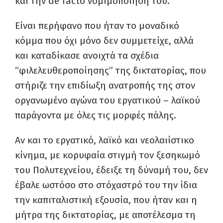
και την de facto νομιμοποίησή του.
Είναι περήφανο που ήταν το μοναδικό
κόμμα που όχι μόνο δεν συμμετείχε, αλλά
και καταδίκασε ανοιχτά τα σχέδια
“φιλελευθεροποίησης” της δικτατορίας, που
στήριζε την επιδίωξη ανατροπής της στον
οργανωμένο αγώνα του εργατικού – λαϊκού
παράγοντα με όλες τις μορφές πάλης.
Αν και το εργατικό, λαϊκό και νεολαιίστικο
κίνημα, με κορυφαία στιγμή τον ξεσηκωμό
του Πολυτεχνείου, έδειξε τη δύναμή του, δεν
έβαλε ωστόσο στο στόχαστρό του την ίδια
την καπιταλιστική εξουσία, που ήταν και η
μήτρα της δικτατορίας, με αποτέλεσμα τη