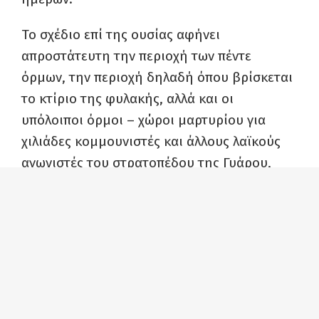
Το σχέδιο επί της ουσίας αφήνει
απροστάτευτη την περιοχή των πέντε
όρμων, την περιοχή δηλαδή όπου βρίσκεται
το κτίριο της φυλακής, αλλά και οι
υπόλοιποι όρμοι – χώροι μαρτυρίου για
χιλιάδες κομμουνιστές και άλλους λαϊκούς
αγωνιστές του στρατοπέδου της Γυάρου,
αφού όπως καταγγέλλουν η Σχολή
Αρχιτεκτόνων Μηχανικών του ΕΜΠ και η
Ελληνική Εταιρεία Περιβάλλοντος και
Πολιτισμού, αυτό επιτρέπει
«λιμενικά έργα
και άλλες εγκαταστάσεις (δίκτυα και
υποδομές κοινής ωφέλειας), μη
προβλέποντας αυστηρές ζώνες προστασίας.