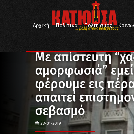
Αρχική
Πολιτικά
Πολιτισμός
Κοινω
... βολή στους βολεμένους
/
/
/
Αρχική
Πολιτισμός
Θέατρο
Με απίστευτη “χα
Με απίστευτη “χα
αμορφωσιά” εμείς
φέρουμε εις πέρ
απαιτεί επιστημο
σεβασμό
28-01-2019