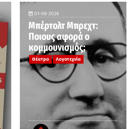
01-08-2026
Μπέρτολτ Μπρεχτ:
Ποιους αφορά ο
κομμουνισμός;
Θέατρο
Λογοτεχνία