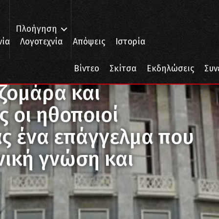
Πλοήγηση
νία
Λογοτεχνία
Απόψεις
Ιστορία
ζομάρα και αμορφωσιά” εμείς οι ηθοποιοί φέρουμε εις πέρας ένα επάγ
Βίντεο
Σκίτσα
Εκδηλώσεις
Συν
ζομάρα και
 οι ηθοποιοί
ας ένα επάγγελμα που
νική γνώση και