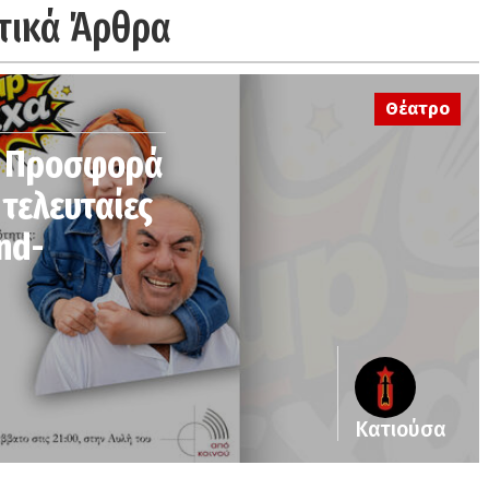
τικά Άρθρα
Θέατρο
: Προσφορά
3 τελευταίες
nd-
Κατιούσα