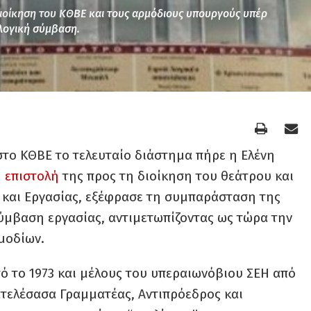
 διοίκηση του ΚΘΒΕ και τους αρμόδιους υπουργούς υπέρ
λογική σύμβαση.
στο ΚΘΒΕ το τελευταίο διάστημα πήρε η Ελένη
ή επιστολή
της προς τη διοίκηση του θεάτρου και
 και Εργασίας, εξέφρασε τη συμπαράσταση της
ύμβαση εργασίας, αντιμετωπίζοντας ως τώρα την
μοδίων.
ό το 1973 και μέλους του υπεραιωνόβιου ΣΕΗ από
ιατελέσασα Γραμματέας, Αντιπρόεδρος και