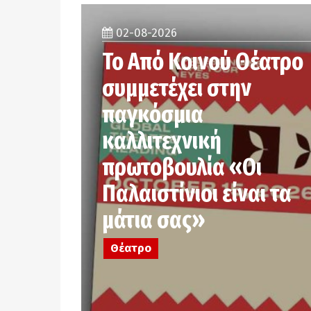
02-08-2026
Το Από Κοινού Θέατρο
συμμετέχει στην
παγκόσμια
καλλιτεχνική
πρωτοβουλία «Οι
Παλαιστίνιοι είναι τα
μάτια σας»
Θέατρο